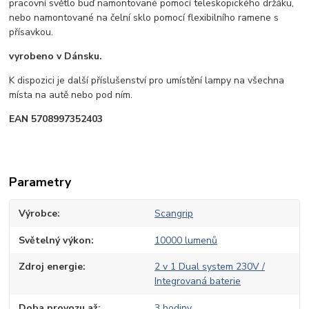
pracovní světlo buď namontované pomocí teleskopického držáku,
nebo namontované na čelní sklo pomocí flexibilního ramene s
přísavkou.
vyrobeno v Dánsku.
K dispozici je další příslušenství pro umístění lampy na všechna
místa na autě nebo pod ním.
EAN 5708997352403
Parametry
Výrobce
Scangrip
Světelný výkon
10000 lumenů
Zdroj energie
2 v 1 Dual system 230V /
Integrovaná baterie
Doba provozu až
3 hodiny