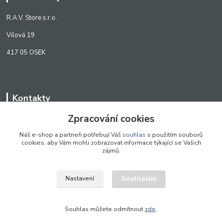
R.A.V. Store s.r.o.
Vilová 19
417 05 OSEK
Kontakty
Zpracování cookies
WWW.SCANLED.CZ
+420 776 242 909
Náš e-shop a partneři potřebují Váš
souhlas
s použitím souborů
cookies, aby Vám mohli zobrazovat informace týkající se Vašich
obchod@scanled.cz
zájmů.
Souhlasím
Nastavení
WWW.SCANLED.CZ 2022
Souhlas můžete odmítnout
zde
.
Vytvořeno na
Eshop-rychle.cz