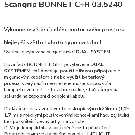
Scangrip BONNET C+R 03.5240
Výkonné osvětlení celého motorového prostoru
Nejlepší světlo tohoto typu na trhu !
Svítilna je vybavena nabíjecí funkcí
DUAL SYSTEM
.
Nová řada BONNET LIGHT je vybavena
DUAL
SYSTÉMEM
, což dovoluje
použít síťovou přípojku
s 5
m gumovým kabelem a
nebo využít bateriový
provoz
, který nabízí neomezené možnosti použití a
kompletní volnost. Je to velmi snadné, stačí vám jedna
sekunda na zapojení či odpojení kabelu.
Dodávána s nastavitelným
teleskopickým držákem (1,2-
1,7 m)
s měkkými polstrovanými koncovkami háku zajišťující
bez poškrábání pevný úchyt na vozidle.
Držák je kompaktní a zabírá méně místa při uložení.
Prostřednictvím vestavěného hranolu LINE LIGHT