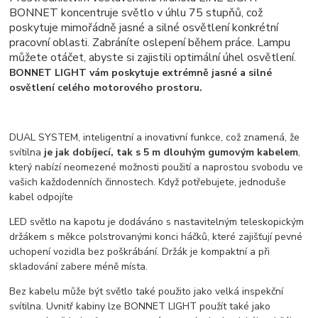
BONNET koncentruje světlo v úhlu 75 stupňů, což
poskytuje mimořádně jasné a silné osvětlení konkrétní
pracovní oblasti.
Zabráníte oslepení během práce. Lampu
můžete otáčet, abyste si zajistili optimální úhel osvětlení.
BONNET LIGHT vám poskytuje extrémně jasné a silné
osvětlení celého motorového prostoru.
DUAL SYSTEM, inteligentní a inovativní funkce, což znamená, že
svítilna
je jak dobíjecí, tak s 5 m dlouhým gumovým kabelem
,
který nabízí neomezené možnosti použití a naprostou svobodu ve
vašich každodenních činnostech. Když potřebujete, jednoduše
kabel odpojíte
LED světlo na kapotu je dodáváno s nastavitelným teleskopickým
držákem s měkce polstrovanými konci háčků, které zajišťují pevné
uchopení vozidla bez poškrábání. Držák je kompaktní a při
skladování zabere méně místa.
Bez kabelu může být světlo také použito jako velká inspekční
svítilna. Uvnitř kabiny lze BONNET LIGHT použít také jako