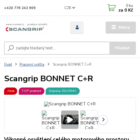
0
ks
CZK
+420 776 242 909
za
0 Kč
Menu
Hledat
Úvod
Pracovní světla
Scangrip BONNET C+R
Scangrip BONNET C+R
Akce
TOP produkt
Doprava ZDARMA
Výkonné osvětlení celého motorového prostoru