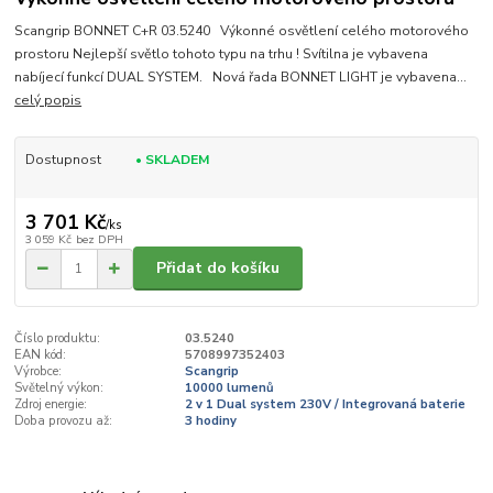
Scangrip BONNET C+R 03.5240 Výkonné osvětlení celého motorového
prostoru Nejlepší světlo tohoto typu na trhu ! Svítilna je vybavena
nabíjecí funkcí DUAL SYSTEM. Nová řada BONNET LIGHT je vybavena...
celý popis
Dostupnost
• SKLADEM
3 701 Kč
/
ks
3 059 Kč
bez DPH
Přidat do košíku
Číslo produktu:
03.5240
EAN kód:
5708997352403
Výrobce:
Scangrip
Světelný výkon:
10000 lumenů
Zdroj energie:
2 v 1 Dual system 230V / Integrovaná baterie
Doba provozu až:
3 hodiny