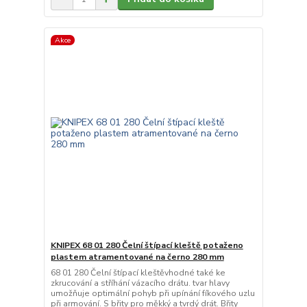
Akce
KNIPEX 68 01 280 Čelní štípací kleště potaženo
plastem atramentované na černo 280 mm
68 01 280 Čelní štípací kleštěvhodné také ke
zkrucování a stříhání vázacího drátu. tvar hlavy
umožňuje optimální pohyb při upínání fíkového uzlu
při armování. S břity pro měkký a tvrdý drát. Břity