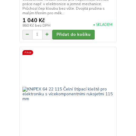
práce např. v elektronice a jemné mechanice.
Průchozí čep kloubu bez vůle. Dvojitá pružina s
malým třením pro měk...
1 040 Kč
• SKLADEM
860 Kč
bez DPH
Přidat do košíku
Akce