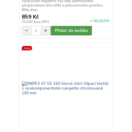
vynaložení nepatrné síly díky optimálnímu
přizpůsobení úhlu břitů a převodového poměru.
Břity dop...
859 Kč
• SKLADEM
710 Kč
bez DPH
Přidat do košíku
Akce