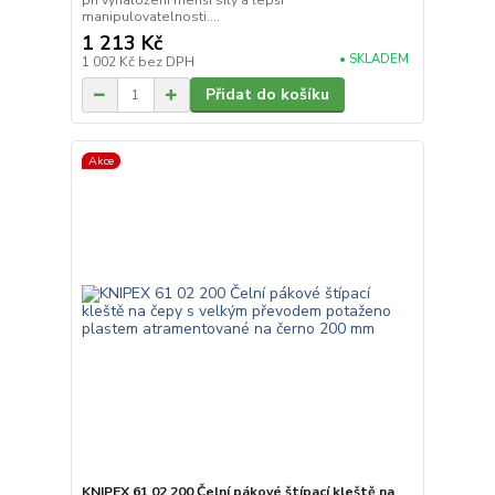
při vynaložení menší síly a lepší
manipulovatelnosti....
1 213 Kč
• SKLADEM
1 002 Kč
bez DPH
Přidat do košíku
Akce
KNIPEX 61 02 200 Čelní pákové štípací kleště na