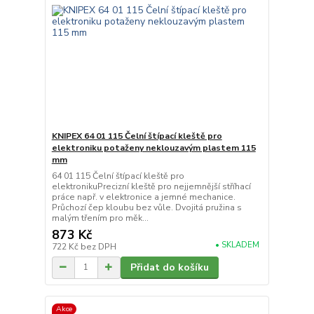
KNIPEX 64 01 115 Čelní štípací kleště pro
elektroniku potaženy neklouzavým plastem 115
mm
64 01 115 Čelní štípací kleště pro
elektronikuPrecizní kleště pro nejjemnější stříhací
práce např. v elektronice a jemné mechanice.
Průchozí čep kloubu bez vůle. Dvojitá pružina s
malým třením pro měk...
873 Kč
• SKLADEM
722 Kč
bez DPH
Přidat do košíku
Akce