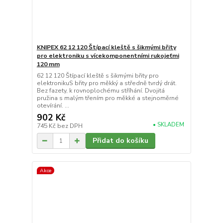
KNIPEX 62 12 120 Štípací kleště s šikmými břity
pro elektroniku s vícekomponentními rukojeťmi
120 mm
62 12 120 Štípací kleště s šikmými břity pro
elektronikuS břity pro měkký a středně tvrdý drát.
Bez fazety, k rovnoplochému stříhání. Dvojitá
pružina s malým třením pro měkké a stejnoměrné
otevírání. ...
902 Kč
• SKLADEM
745 Kč
bez DPH
Přidat do košíku
Akce