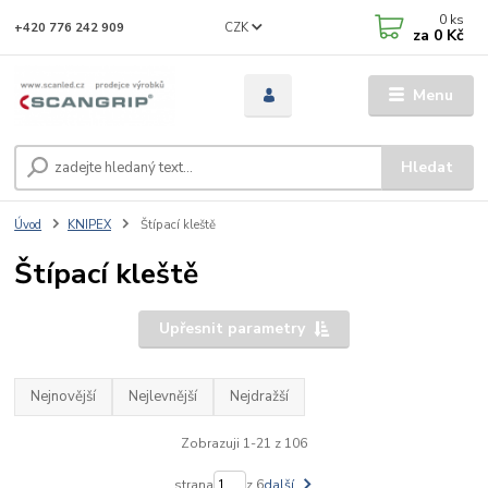
0
ks
CZK
+420 776 242 909
za
0 Kč
Menu
Hledat
Úvod
KNIPEX
Štípací kleště
Štípací kleště
Upřesnit parametry
Nejnovější
Nejlevnější
Nejdražší
Zobrazuji 1-21 z 106
strana
z 6
další