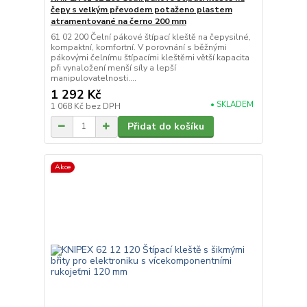
čepy s velkým převodem potaženo plastem
atramentované na černo 200 mm
61 02 200 Čelní pákové štípací kleště na čepysilné,
kompaktní, komfortní. V porovnání s běžnými
pákovými čelnímu štípacími kleštěmi větší kapacita
při vynaložení menší síly a lepší
manipulovatelnosti....
1 292 Kč
• SKLADEM
1 068 Kč
bez DPH
Přidat do košíku
Akce