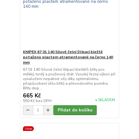
KNIPEX 67 01 140 Silové čelní štípací kleště
potaženo plastem atramentované na černo 140
mm
67 01 140 Silové čelní štípací kleštěS břity pro
měkký, tvrdý a pružinový drát. Vysoký řezný výkon při
vynaložení nepatrné síly díky optimálnímu
přizpůsobení úhlu břitů a převodového poměru.
Břity dop...
665 Kč
• SKLADEM
550 Kč
bez DPH
Přidat do košíku
Akce