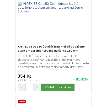
KNIPEX 68 01 180 Čelní štípací kleště potaženo
plastem atramentované na černo 180 mm
68 01 180 Čelní štípací kleštěvhodné také ke
zkrucování a stříhání vázacího drátu. tvar hlavy
umožňuje optimální pohyb při upínání fíkového uzlu
při armování. S břity pro měkký a tvrdý drát. Břity
dod...
354 Kč
• SKLADEM
293 Kč
bez DPH
Přidat do košíku
Akce