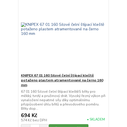
KNIPEX 67 01 160 Silové čelní štípací kleště
potaženo plastem atramentované na černo 160
mm
67 01 160 Silové čelní štípací kleštěS břity pro
měkký, tvrdý a pružinový drát. Vysoký řezný výkon při
vynaložení nepatrné síly díky optimálnímu
přizpůsobení úhlu břitů a převodového poměru.
Břity dop...
694 Kč
• SKLADEM
574 Kč
bez DPH