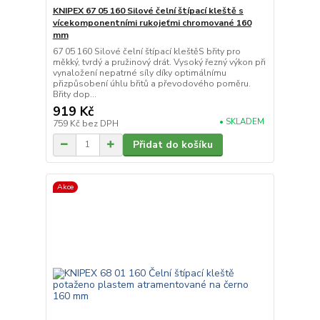
KNIPEX 67 05 160 Silové čelní štípací kleště s
vícekomponentními rukojeťmi chromované 160
mm
67 05 160 Silové čelní štípací kleštěS břity pro
měkký, tvrdý a pružinový drát. Vysoký řezný výkon při
vynaložení nepatrné síly díky optimálnímu
přizpůsobení úhlu břitů a převodového poměru.
Břity dop...
919 Kč
• SKLADEM
759 Kč
bez DPH
Přidat do košíku
Akce