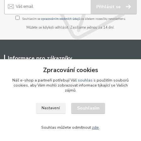
Přihlásit se
Souhlasím se
zpracováním osobních údajů
za účelem rozesílky newsletteru.
Můžete se kdykoli odhlásit. Zasíláme jednou za 14 dní.
Informace pro zákazníky
Zpracování cookies
O nás
Jak nakupovat
Náš e-shop a partneři potřebují Váš
souhlas
s použitím souborů
Obchodní podmínky
cookies, aby Vám mohli zobrazovat informace týkající se Vašich
zájmů.
Kontakty
Blog
Souhlasím
Nastavení
Nejčtenější na blogu
Souhlas můžete odmítnout
zde
.
Systém jedné baterie CAS
Nejlepší řešení pro detailng a lakýrnické práce