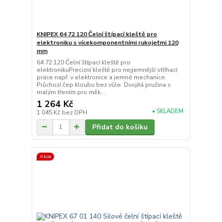
KNIPEX 64 72 120 Čelní štípací kleště pro
elektroniku s vícekomponentními rukojeťmi 120
mm
64 72 120 Čelní štípací kleště pro
elektronikuPrecizní kleště pro nejjemnější stříhací
práce např. v elektronice a jemné mechanice.
Průchozí čep kloubu bez vůle. Dvojitá pružina s
malým třením pro měk...
1 264 Kč
• SKLADEM
1 045 Kč
bez DPH
Přidat do košíku
Akce