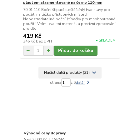
plastem atramentované na černo 110 mm
70 01 110 Boční štípací kleštěštíhlý tvar hlavy pro
použití na těžko přístupných místech.
Nepostradatelné boční štípačky pro mnohostranné
použití. Velmi kvalitní materiál a precizní zpracování
pro dlo...
419 Kč
• SKLADEM
346 Kč
bez DPH
Přidat do košíku
Načíst další produkty (21)
strana
z 6
další
Výhodné ceny dopravy
Nad 3.000 Kč ZDARMA