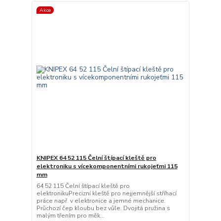
Akce
KNIPEX 64 52 115 Čelní štípací kleště pro
elektroniku s vícekomponentními rukojeťmi 115
mm
64 52 115 Čelní štípací kleště pro
elektronikuPrecizní kleště pro nejjemnější stříhací
práce např. v elektronice a jemné mechanice.
Průchozí čep kloubu bez vůle. Dvojitá pružina s
malým třením pro měk...