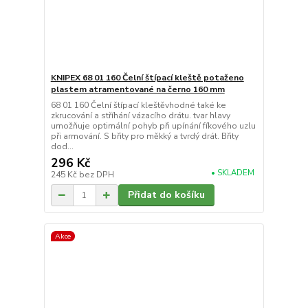
KNIPEX 68 01 160 Čelní štípací kleště potaženo
plastem atramentované na černo 160 mm
68 01 160 Čelní štípací kleštěvhodné také ke
zkrucování a stříhání vázacího drátu. tvar hlavy
umožňuje optimální pohyb při upínání fíkového uzlu
při armování. S břity pro měkký a tvrdý drát. Břity
dod...
296 Kč
• SKLADEM
245 Kč
bez DPH
Přidat do košíku
Akce