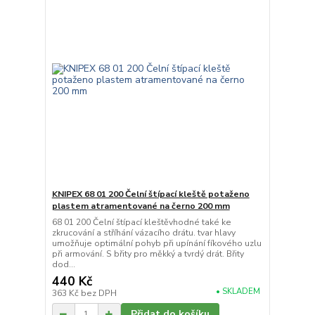
KNIPEX 68 01 200 Čelní štípací kleště potaženo
plastem atramentované na černo 200 mm
68 01 200 Čelní štípací kleštěvhodné také ke
zkrucování a stříhání vázacího drátu. tvar hlavy
umožňuje optimální pohyb při upínání fíkového uzlu
při armování. S břity pro měkký a tvrdý drát. Břity
dod...
440 Kč
• SKLADEM
363 Kč
bez DPH
Přidat do košíku