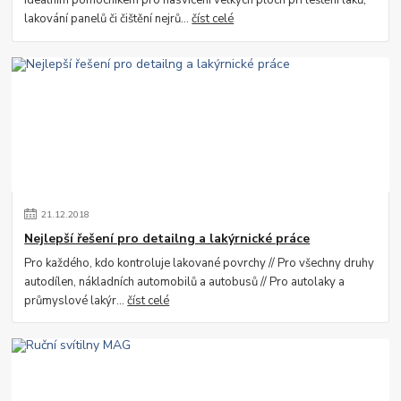
ideálním pomocníkem pro nasvícení velkých ploch při leštění laků,
lakování panelů či čištění nejrů...
číst celé
21
.
12
.
2018
Nejlepší řešení pro detailng a lakýrnické práce
Pro každého, kdo kontroluje lakované povrchy // Pro všechny druhy
autodílen, nákladních automobilů a autobusů // Pro autolaky a
průmyslové lakýr...
číst celé