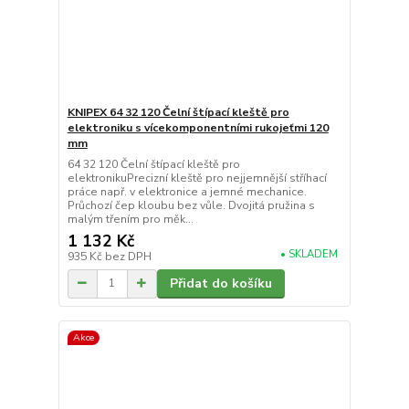
KNIPEX 64 32 120 Čelní štípací kleště pro
elektroniku s vícekomponentními rukojeťmi 120
mm
64 32 120 Čelní štípací kleště pro
elektronikuPrecizní kleště pro nejjemnější stříhací
práce např. v elektronice a jemné mechanice.
Průchozí čep kloubu bez vůle. Dvojitá pružina s
malým třením pro měk...
1 132 Kč
• SKLADEM
935 Kč
bez DPH
Přidat do košíku
Akce