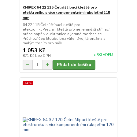
KNIPEX 64 22 115 Čelní štípací kleště pro
elektroniku s vícekomponentními rukojeťmi 115
mm
64 22 115 Čelní štípací kleště pro
elektronikuPrecizní kleště pro nejjemnější stříhací
práce např. v elektronice a jemné mechanice.
Průchozí čep kloubu bez vůle. Dvojitá pružina s
malým třením pro měk...
1 053 Kč
• SKLADEM
871 Kč
bez DPH
Přidat do košíku
Akce