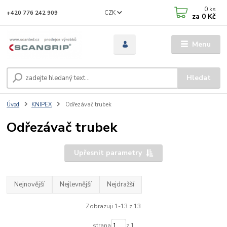
0
ks
CZK
+420 776 242 909
za
0 Kč
Menu
Hledat
Úvod
KNIPEX
Odřezávač trubek
Odřezávač trubek
Upřesnit parametry
Nejnovější
Nejlevnější
Nejdražší
Zobrazuji 1-13 z 13
strana
z 1