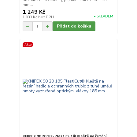
pro hadice na kapaliny, průměr hadice max. ? 20
mm....
1 249 Kč
• SKLADEM
1 033 Kč
bez DPH
Přidat do košíku
Akce
KNIPEX 90 20 185 PlastiCut® Kleště na řezání