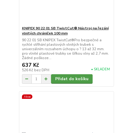
KNIPEX 90 22 01 SB TwistCut® Nástroj na řezání
vlnitých chrániček 100 mm
90 22 01 SB KNIPEX TwistCut®Pro bezpečné a
rychlé stříhání plastových vlnitých trubek s
univerzálním rozsahem úchopu o ? 13 až 32 mm.
pro vlnité plastové trubky se šířkou vlny až 2,7 mm.
Žádné poškoze...
637 Kč
• SKLADEM
526 Kč
bez DPH
Přidat do košíku
Akce