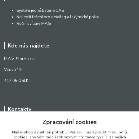
Systém jedné baterie CAS
Nejlepší řešení pro detailng a lakýrnické práce
Ruční svítilny MAG
Kde nás najdete
R.A.V. Store s.r.o.
Vilová 19
417 05 OSEK
Kontakty
Zpracování cookies
WWW.SCANLED.CZ
+420 776 242 909
Náš e-shop a partneři potřebují Váš
souhlas
s použitím souborů
cookies, aby Vám mohli zobrazovat informace týkající se Vašich