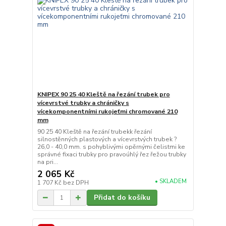
KNIPEX 90 25 40 Kleště na řezání trubek pro
vícevrstvé trubky a chráničky s
vícekomponentními rukojeťmi chromované 210
mm
90 25 40 Kleště na řezání trubekk řezání
silnostěnných plastových a vícevrstvých trubek ?
26,0 - 40,0 mm. s pohyblivými opěrnými čelistmi ke
správné fixaci trubky pro pravoúhlý řez řežou trubky
na pri...
2 065 Kč
• SKLADEM
1 707 Kč
bez DPH
Přidat do košíku