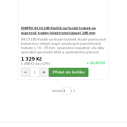
KNIPEX 94 10 185 Kleště na řezání trubek na
plastové trubky (elektroinstalace) 185 mm
94 10 185 Kleště na řezání trubekk řezání plastových
trubek bez otřepů (např. plastových pancéřových
trubek) s ? 6 - 35 mm. vynaložení nepatrné síly díky
speciální geometrii břitů a optimálnímu převod...
1 329 Kč
• SKLADEM
1 098 Kč
bez DPH
Přidat do košíku
strana
z 1