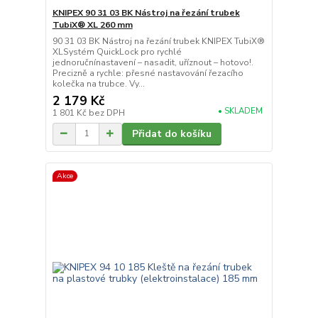
KNIPEX 90 31 03 BK Nástroj na řezání trubek
TubiX® XL 260 mm
90 31 03 BK Nástroj na řezání trubek KNIPEX TubiX®
XLSystém QuickLock pro rychlé
jednoručnínastavení – nasadit, uříznout – hotovo!.
Precizně a rychle: přesné nastavování řezacího
kolečka na trubce. Vy...
2 179 Kč
• SKLADEM
1 801 Kč
bez DPH
Přidat do košíku
Akce