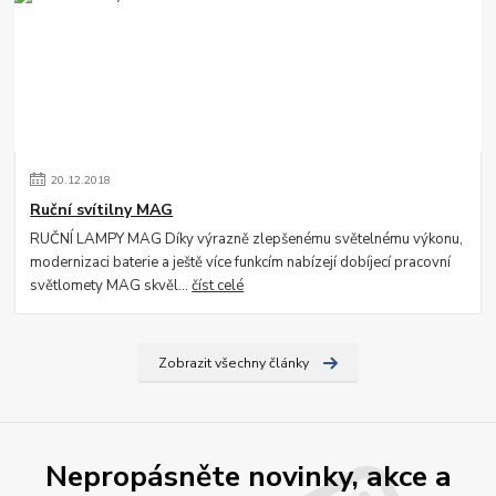
20
.
12
.
2018
Ruční svítilny MAG
RUČNÍ LAMPY MAG Díky výrazně zlepšenému světelnému výkonu,
modernizaci baterie a ještě více funkcím nabízejí dobíjecí pracovní
světlomety MAG skvěl...
číst celé
Zobrazit všechny články
Nepropásněte novinky, akce a