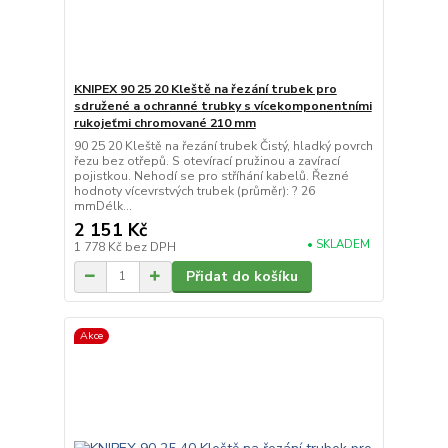
KNIPEX 90 25 20 Kleště na řezání trubek pro
sdružené a ochranné trubky s vícekomponentními
rukojeťmi chromované 210 mm
90 25 20 Kleště na řezání trubek Čistý, hladký povrch
řezu bez otřepů. S otevírací pružinou a zavírací
pojistkou. Nehodí se pro stříhání kabelů. Řezné
hodnoty vícevrstvých trubek (průměr): ? 26
mmDélk...
2 151 Kč
• SKLADEM
1 778 Kč
bez DPH
Přidat do košíku
Akce