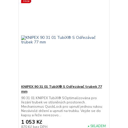
Akce
KNIPEX 90 31 01 TubiX® S Odřezávač trubek 77
mm
90 31 01 KNIPEX TubiX® SOptimalizována pro
řezání trubek ve stísněných prostorech.
Mechanismus QuickLock pro upnutí jednou rukou:
Nezávislé držení a upnutí na trubku. Vejde se do
kapsy a řeže nerezovo...
1 053 Kč
• SKLADEM
870 Kč
bez DPH