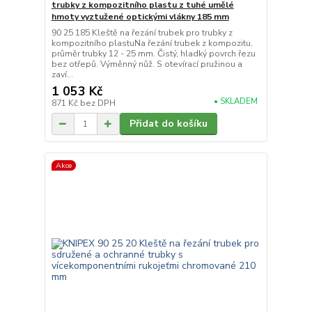
trubky z kompozitního plastu z tuhé umělé
hmoty vyztužené optickými vlákny 185 mm
90 25 185 Kleště na řezání trubek pro trubky z
kompozitního plastuNa řezání trubek z kompozitu,
průměr trubky 12 - 25 mm. Čistý, hladký povrch řezu
bez otřepů. Výměnný nůž. S otevírací pružinou a
zaví...
1 053 Kč
• SKLADEM
871 Kč
bez DPH
Přidat do košíku
Akce