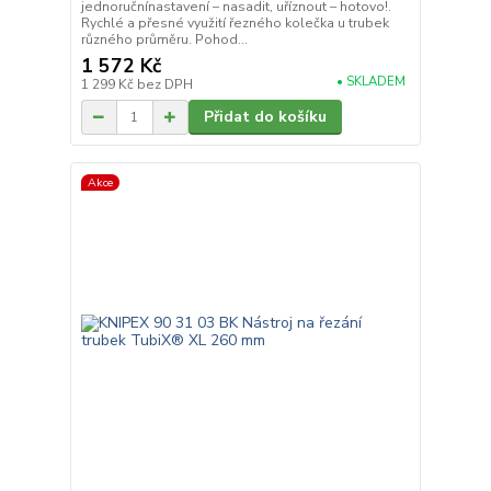
jednoručnínastavení – nasadit, uříznout – hotovo!.
Rychlé a přesné využití řezného kolečka u trubek
různého průměru. Pohod...
1 572 Kč
• SKLADEM
1 299 Kč
bez DPH
Přidat do košíku
Akce