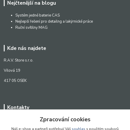
Nejčtenější na blogu
Systém jedné baterie CAS
Nejlepší řešení pro detailng a lakýrnické práce
Ruční svítilny MAG
Kde nás najdete
R.A.V. Store s.r.o.
Vilová 19
417 05 OSEK
Kontakty
Zpracování cookies
WWW.SCANLED.CZ
+420 776 242 909
Náš e-shop a partneři potřebují Váš
souhlas
s použitím souborů