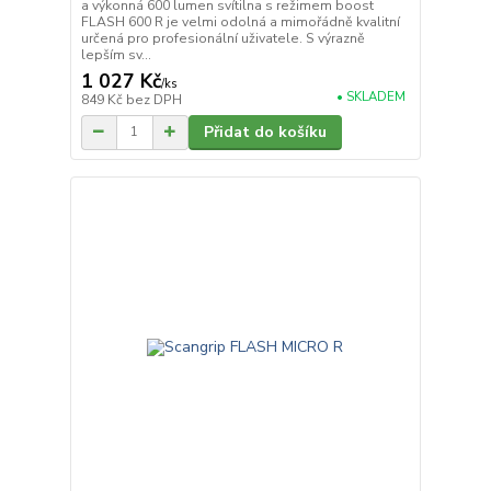
a výkonná 600 lumen svítilna s režimem boost
FLASH 600 R je velmi odolná a mimořádně kvalitní
určená pro profesionální uživatele. S výrazně
lepším sv...
1 027 Kč
/
ks
• SKLADEM
849 Kč
bez DPH
Přidat do košíku