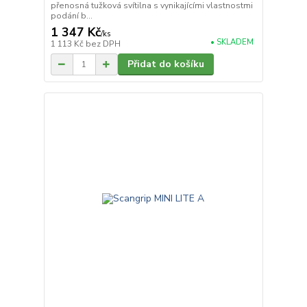
přenosná tužková svítilna s vynikajícími vlastnostmi
podání b...
1 347 Kč
/
ks
• SKLADEM
1 113 Kč
bez DPH
Přidat do košíku