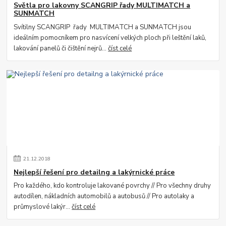
Světla pro lakovny SCANGRIP řady MULTIMATCH a
SUNMATCH
Svítilny SCANGRIP řady MULTIMATCH a SUNMATCH jsou
ideálním pomocníkem pro nasvícení velkých ploch při leštění laků,
lakování panelů či čištění nejrů...
číst celé
21
.
12
.
2018
Nejlepší řešení pro detailng a lakýrnické práce
Pro každého, kdo kontroluje lakované povrchy // Pro všechny druhy
autodílen, nákladních automobilů a autobusů // Pro autolaky a
průmyslové lakýr...
číst celé