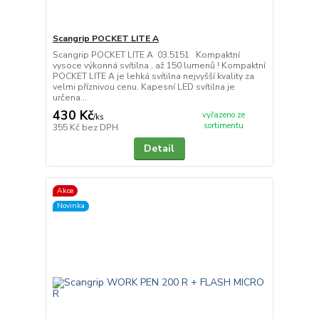
Scangrip POCKET LITE A
Scangrip POCKET LITE A 03.5151 Kompaktní
vysoce výkonná svítilna , až 150 lumenů ! Kompaktní
POCKET LITE A je lehká svítilna nejvyšší kvality za
velmi příznivou cenu. Kapesní LED svítilna je
určena...
430 Kč
vyřazeno ze
/
ks
sortimentu
355 Kč
bez DPH
Detail
Akce
Novinka