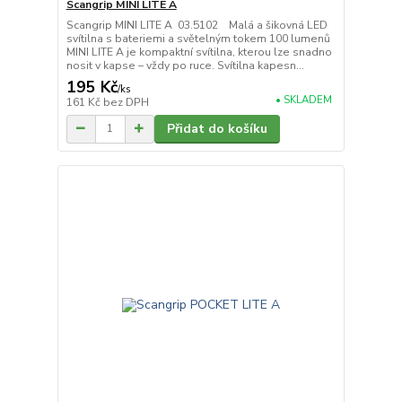
Scangrip MINI LITE A
Scangrip MINI LITE A 03.5102 Malá a šikovná LED
svítilna s bateriemi a světelným tokem 100 lumenů
MINI LITE A je kompaktní svítilna, kterou lze snadno
nosit v kapse – vždy po ruce. Svítilna kapesn...
195 Kč
/
ks
• SKLADEM
161 Kč
bez DPH
Přidat do košíku