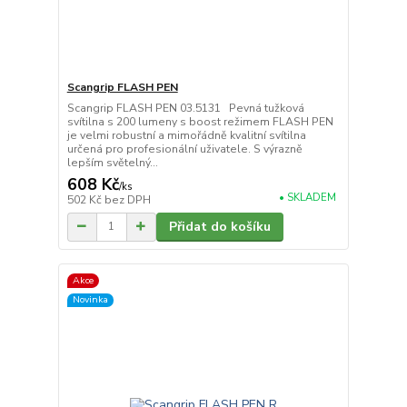
Scangrip FLASH PEN
Scangrip FLASH PEN 03.5131 Pevná tužková
svítilna s 200 lumeny s boost režimem FLASH PEN
je velmi robustní a mimořádně kvalitní svítilna
určená pro profesionální uživatele. S výrazně
lepším světelný...
608 Kč
/
ks
• SKLADEM
502 Kč
bez DPH
Přidat do košíku
Akce
Novinka