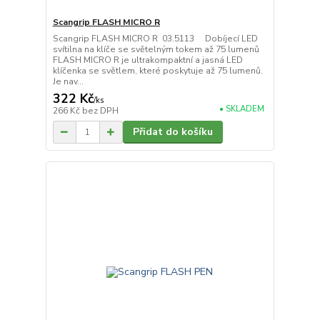
Scangrip FLASH MICRO R
Scangrip FLASH MICRO R 03.5113 Dobíjecí LED
svítilna na klíče se světelným tokem až 75 lumenů
FLASH MICRO R je ultrakompaktní a jasná LED
klíčenka se světlem, které poskytuje až 75 lumenů.
Je nav...
322 Kč
/
ks
• SKLADEM
266 Kč
bez DPH
Přidat do košíku