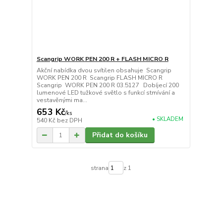
Scangrip WORK PEN 200 R + FLASH MICRO R
Akční nabídka dvou svítilen obsahuje Scangrip
WORK PEN 200 R Scangrip FLASH MICRO R
Scangrip WORK PEN 200 R 03.5127 Dobíjecí 200
lumenové LED tužkové světlo s funkcí stmívání a
vestavěnými ma...
653 Kč
/
ks
• SKLADEM
540 Kč
bez DPH
Přidat do košíku
strana
z 1