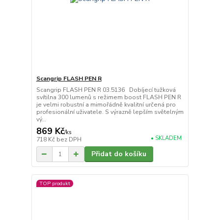
Scangrip FLASH PEN R
Scangrip FLASH PEN R 03.5136 Dobíjecí tužková
svítilna 300 lumenů s režimem boost FLASH PEN R
je velmi robustní a mimořádně kvalitní určená pro
profesionální uživatele. S výrazně lepším světelným
vý...
869 Kč
/
ks
• SKLADEM
718 Kč
bez DPH
Přidat do košíku
TOP produkt