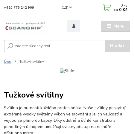
0
ks
CZK
+420 776 242 909
za
0 Kč
Menu
Hledat
Úvod
Tužkové svítilny
Tužkové svítilny
Svítilna je nutností každého profesionála. Naše svítilny poskytují
extrémně vysoký světelný výkon ve srovnání s jejich velikostí a
vejdou se přímo do kapsy. Díky odolné a štíhlé konstrukci s
pohodlným úchopem umožňují svítilny přístup na nejhůře
přístupná místa.