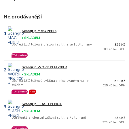
Nejprodávanější
Scangrip MAG PEN 3
1.
• SKLADEM
Dobíjecí LED tužková pracovní svítilna se 150 lumeny
826 Kč
683 Kč bez DPH
TOP produkt
Scangrip WORK PEN 200 R
2.
• SKLADEM
Dobíjecí LED tužková svítilna s integrovaným horním
635 Kč
světlem
525 Kč bez DPH
TOP produkt
Akce
Scangrip FLASH PENCIL
3.
• SKLADEM
Ultratenká a robustní tužková svítilna 75 lumenů
434 Kč
359 Kč bez DPH
TOP produkt