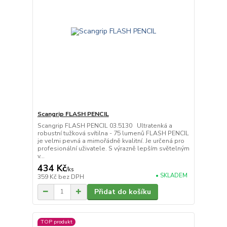
Scangrip FLASH PENCIL
Scangrip FLASH PENCIL 03.5130 Ultratenká a
robustní tužková svítilna - 75 lumenů FLASH PENCIL
je velmi pevná a mimořádně kvalitní. Je určená pro
profesionální uživatele. S výrazně lepším světelným
v...
434 Kč
/
ks
• SKLADEM
359 Kč
bez DPH
Přidat do košíku
TOP produkt