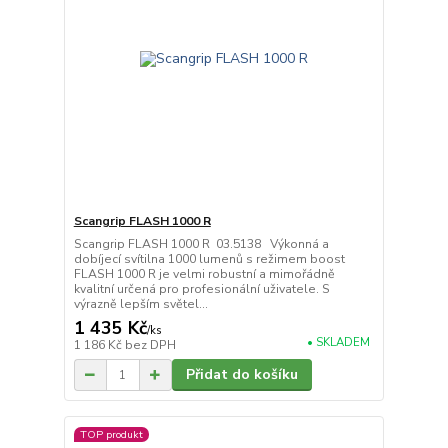
Scangrip FLASH 1000 R
Scangrip FLASH 1000 R 03.5138 Výkonná a
dobíjecí svítilna 1000 lumenů s režimem boost
FLASH 1000 R je velmi robustní a mimořádně
kvalitní určená pro profesionální uživatele. S
výrazně lepším světel...
1 435 Kč
/
ks
• SKLADEM
1 186 Kč
bez DPH
Přidat do košíku
TOP produkt