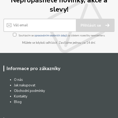
Nepropásněte novinky, akce a
slevy!
Přihlásit se
Souhlasím se
zpracováním osobních údajů
za účelem rozesílky newsletteru.
Můžete se kdykoli odhlásit. Zasíláme jednou za 14 dní.
Informace pro zákazníky
O nás
Jak nakupovat
Obchodní podmínky
Kontakty
Blog