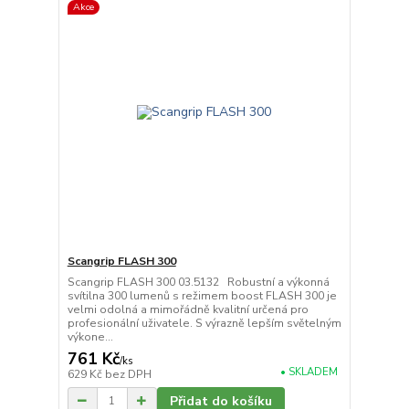
Akce
Scangrip FLASH 300
Scangrip FLASH 300 03.5132 Robustní a výkonná
svítilna 300 lumenů s režimem boost FLASH 300 je
velmi odolná a mimořádně kvalitní určená pro
profesionální uživatele. S výrazně lepším světelným
výkone...
761 Kč
/
ks
• SKLADEM
629 Kč
bez DPH
Přidat do košíku