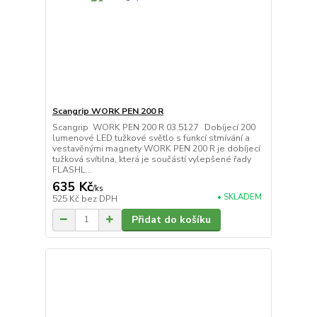
Scangrip WORK PEN 200 R
Scangrip WORK PEN 200 R 03.5127 Dobíjecí 200
lumenové LED tužkové světlo s funkcí stmívání a
vestavěnými magnety WORK PEN 200 R je dobíjecí
tužková svítilna, která je součástí vylepšené řady
FLASHL...
635 Kč
/
ks
• SKLADEM
525 Kč
bez DPH
Přidat do košíku