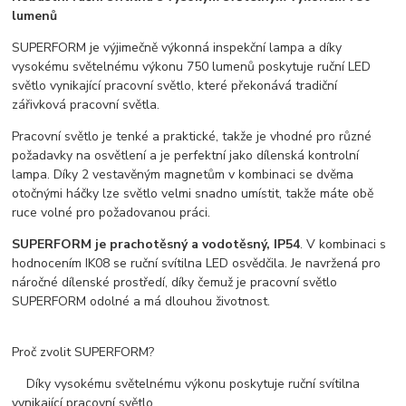
lumenů
SUPERFORM je výjimečně výkonná inspekční lampa a díky
vysokému světelnému výkonu 750 lumenů poskytuje ruční LED
světlo vynikající pracovní světlo, které překonává tradiční
zářivková pracovní světla.
Pracovní světlo je tenké a praktické, takže je vhodné pro různé
požadavky na osvětlení a je perfektní jako dílenská kontrolní
lampa. Díky 2 vestavěným magnetům v kombinaci se dvěma
otočnými háčky lze světlo velmi snadno umístit, takže máte obě
ruce volné pro požadovanou práci.
SUPERFORM je prachotěsný a vodotěsný, IP54
. V kombinaci s
hodnocením IK08 se ruční svítilna LED osvědčila. Je navržená pro
náročné dílenské prostředí, díky čemuž je pracovní světlo
SUPERFORM odolné a má dlouhou životnost.
Proč zvolit SUPERFORM?
Díky vysokému světelnému výkonu poskytuje ruční svítilna
vynikající pracovní světlo