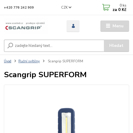
0
ks
CZK
+420 776 242 909
za
0 Kč
Menu
Hledat
Úvod
Ruční svítilny
Scangrip SUPERFORM
Scangrip SUPERFORM