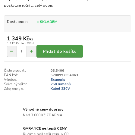
poskytuje ruční ...
celý popis
Dostupnost
• SKLADEM
1 349 Kč
/
ks
1 115 Kč
bez DPH
Přidat do košíku
Číslo produktu:
03.5406
EAN kód:
5708997354063
Výrobce:
Scangrip
Světelný výkon:
750 lumenů
Zdroj energie:
Kabel 230V
Výhodné ceny dopravy
Nad 3.000 Kč ZDARMA
GARANCE nejlepší CENY
Ručíme nejlepší cenu v ČR