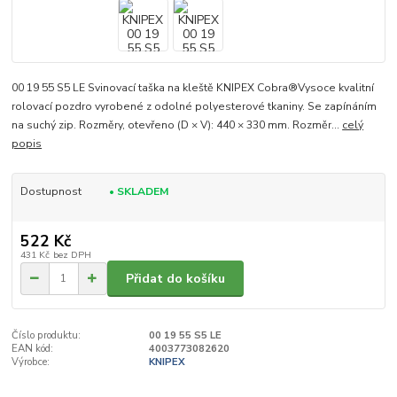
00 19 55 S5 LE Svinovací taška na kleště KNIPEX Cobra®Vysoce kvalitní
rolovací pozdro vyrobené z odolné polyesterové tkaniny. Se zapínáním
na suchý zip. Rozměry, otevřeno (D × V): 440 × 330 mm. Rozměr...
celý
popis
Dostupnost
• SKLADEM
522 Kč
431 Kč
bez DPH
Přidat do košíku
Číslo produktu:
00 19 55 S5 LE
EAN kód:
4003773082620
Výrobce:
KNIPEX