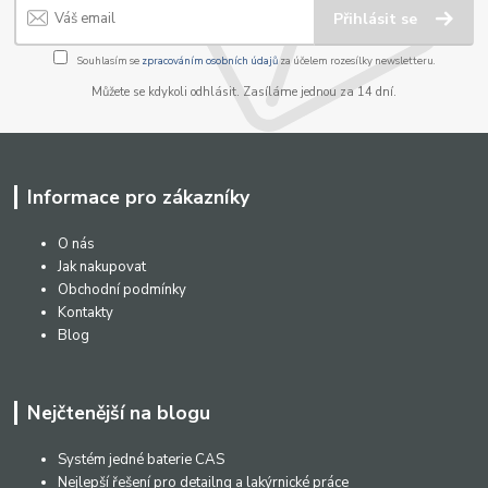
Přihlásit se
Souhlasím se
zpracováním osobních údajů
za účelem rozesílky newsletteru.
Můžete se kdykoli odhlásit. Zasíláme jednou za 14 dní.
Informace pro zákazníky
O nás
Jak nakupovat
Obchodní podmínky
Kontakty
Blog
Nejčtenější na blogu
Systém jedné baterie CAS
Nejlepší řešení pro detailng a lakýrnické práce