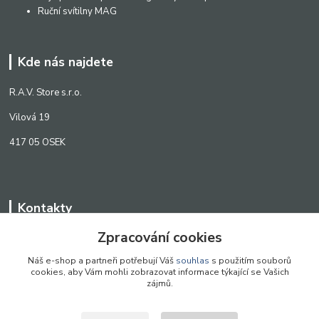
Ruční svítilny MAG
Kde nás najdete
R.A.V. Store s.r.o.
Vilová 19
417 05 OSEK
Kontakty
Zpracování cookies
WWW.SCANLED.CZ
+420 776 242 909
Náš e-shop a partneři potřebují Váš
souhlas
s použitím souborů
cookies, aby Vám mohli zobrazovat informace týkající se Vašich
obchod@scanled.cz
zájmů.