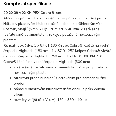
Kompletní specifikace
00 20 09 V02 KNIPEX Cobra®-set
Atraktivní prodejní balení s děrováním pro samoobslužný prodej.
Nářadí v plastovém hlubokotažném obalu s průhledným víkem.
Rozměry vnější (Š x V x H): 170 x 370 x 40 mm. kleště šedě
fosfátované atramentolem, rukojeti potažené neklouzavým
plastem.
Rozsah dodávky:
1 x 87 01 180 Knipex Cobra® Kleště na vodní
čerpadla Hightech (180 mm), 1 x 87 01 250 Knipex Cobra® Kleště
na vodní čerpadla Hightech (250 mm), 1 x 87 01 300 KNIPEX
Cobra® Kleště na vodní čerpadla Hightech (300 mm),
kleště šedě fosfátované atramentolem, rukojeti potažené
neklouzavým plastem
atraktivní prodejní balení s děrováním pro samoobslužný
prodej
nářadí v plastovém hlubokotažném obalu s průhledným
víkem
rozměry vnější (Š x V x H): 170 x 370 x 40 mm