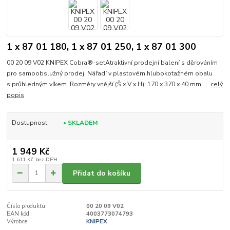
1 x 87 01 180, 1 x 87 01 250, 1 x 87 01 300
00 20 09 V02 KNIPEX Cobra®-setAtraktivní prodejní balení s děrováním
pro samoobslužný prodej. Nářadí v plastovém hlubokotažném obalu
s průhledným víkem. Rozměry vnější (Š x V x H): 170 x 370 x 40 mm. ...
celý
popis
Dostupnost
• SKLADEM
1 949 Kč
1 611 Kč
bez DPH
Přidat do košíku
Číslo produktu:
00 20 09 V02
EAN kód:
4003773074793
Výrobce:
KNIPEX