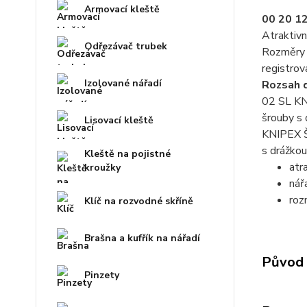
Armovací kleště
00 20 1
Atraktivn
Odřezávač trubek
Rozměry v
registrov
Izolované nářadí
Rozsah 
02 SL KN
šrouby s
Lisovací kleště
KNIPEX Š
s drážkou
Kleště na pojistné
atr
kroužky
nář
roz
Klíč na rozvodné skříně
Brašna a kufřík na nářadí
Původ 
Pinzety