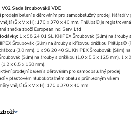
2 V02 Sada šroubováků VDE
í prodejní balení s děrováním pro samoobslužný prodej. Nářadí
nější (Š x V x H): 170 x 370 x 40 mm. Phillips® je registrovaná
aná značka zboží European Ind. Serv. Ltd
dodávky:
1 x 98 24 01 SL KNIPEX Šroubovák (Slim) na šrouby s
IPEX Šroubovák (Slim) na šrouby s křížovou drážkou Phillips®
 drážkou (3,0 mm), 1 x 98 20 40 SL KNIPEX Šroubovák (Slim) na
roubovák (Slim) na šrouby s drážkou (1,0 x 5,5 x 125 mm), 1 x
 (1,2 x 6,5 x 150 mm),
aktivní prodejní balení s děrováním pro samoobslužný prodej
adí v plastovém hlubokotažném obalu s průhledným víkem
měry vnější (Š x V x H): 170 x 370 x 40 mm
zboží