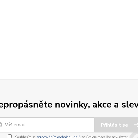
epropásněte novinky, akce a slev
Přihlásit se
Souhlasím se
zpracováním osobních údajů
za účelem rozesílky newsletteru.