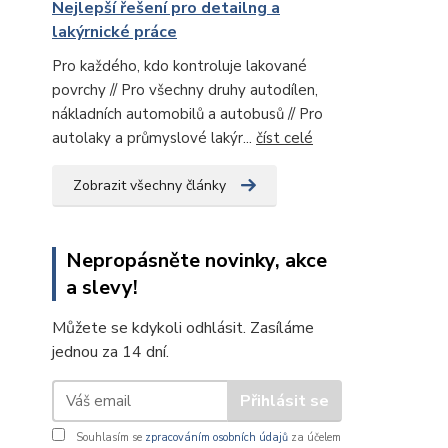
Nejlepší řešení pro detailng a
lakýrnické práce
Pro každého, kdo kontroluje lakované
povrchy // Pro všechny druhy autodílen,
nákladních automobilů a autobusů // Pro
autolaky a průmyslové lakýr...
číst celé
Zobrazit všechny články
Nepropásněte novinky, akce
a slevy!
Můžete se kdykoli odhlásit. Zasíláme
jednou za 14 dní.
Přihlásit se
Souhlasím se
zpracováním osobních údajů
za účelem