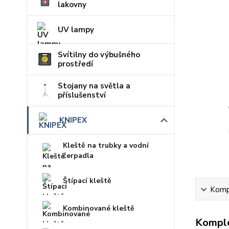
lakovny
UV lampy
Svítilny do výbušného
prostředí
Stojany na světla a
příslušenství
KNIPEX
Kleště na trubky a vodní
čerpadla
Štípací kleště
Kompl
Kombinované kleště
Komple