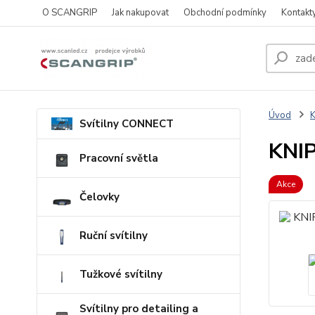
O SCANGRIP
Jak nakupovat
Obchodní podmínky
Kontakt
Úvod
Svítilny CONNECT
KNIP
Pracovní světla
Akce
Čelovky
Ruční svítilny
Tužkové svítilny
Svítilny pro detailing a