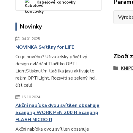
Param
Kabelové koncovky
Výrob
Novinky
04.01.2025
NOVINKA Svítilny for LIFE
Zboží 
Co je nového? Uživatelsky přívětivý
design ovládání Tlačítko OPTI
KNIP
LightStisknutím tlačítka jasu aktivujete
režim OPTILight. Rozsvítí se zelený ind...
číst celé
15.10.2024
Akční nabídka dvou svítilen obsahuje
Scangrip WORK PEN 200 R Scangrip
FLASH MICRO R
Akční nabídka dvou svítilen obsahuje