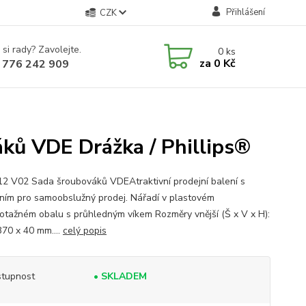
Přihlášení
CZK
 si rady? Zavolejte.
0
ks
za
0 Kč
 776 242 909
ků VDE Drážka / Phillips®
12 V02 Sada šroubováků VDEAtraktivní prodejní balení s
ním pro samoobslužný prodej. Nářadí v plastovém
otažném obalu s průhledným víkem Rozměry vnější (Š x V x H):
370 x 40 mm....
celý popis
tupnost
• SKLADEM