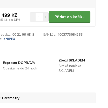
 499 Kč
Přidat do košíku
983 Kč
bez DPH
roduktu:
00 21 06 HK S
EAN kód:
4003773084266
e:
KNIPEX
Zboží SKLADEM
Expresní DOPRAVA
Široká nabídka
Odesíláme do 24 hodin
SKLADEM
Parametry