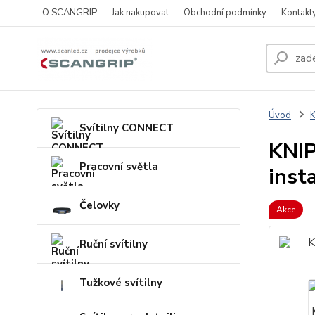
O SCANGRIP
Jak nakupovat
Obchodní podmínky
Kontakt
Úvod
Svítilny CONNECT
KNIP
Pracovní světla
inst
Čelovky
Akce
Ruční svítilny
Tužkové svítilny