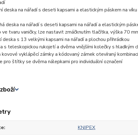
adí
ní deska na nářadí s deseti kapsami a elastickým páskem na víku 
há deska na nářadí s deseti kapsami na nářadí a elastickým pás
 ve tvaru vaničky, lze nastavit zmáčknutím tlačítka, výška 70 mm
cí deska s 13 velkými kapsami na nářadí a plochou přihrádkou
a s teleskopickou rukojetí a dvěma vnějšími kolečky s hladkým
 kovové vyklápěcí zámky a kódovaný zámek otevíraný kombinací 
e pro štítky se dvěma nálepkami pro individuální označení
zboží
etry
ce
KNIPEX