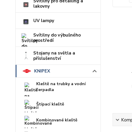
Svítilny pro detailing a
lakovny
UV lampy
Svítilny do výbušného
prostředí
Stojany na světla a
příslušenství
KNIPEX
Kleště na trubky a vodní
čerpadla
Štípací kleště
Kompl
Kombinované kleště