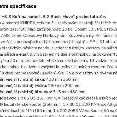
tní specifikace
 HK S Kufr na nářadí „BIG Basic Move“ pro instalatéry
 4 nástroji KNIPEX, celkem 31 značkovými nástroji, částečně 
tmi zasunutí. Max. zatížitelnost: 20 kg. Objem: 33 litrů. Stabil
 ABS, černé. Obvodový hliníkový rám. Kovové panty. Přihrádka n
ze špínu odpuzujících dutých komorových plátů z PP s 31 plnitel
 elastickým páskem na víku a jedenácti úzkými kapsami na nářadí
a nářadí a elastickým páskem na dně a přihrádkou na dokumenty 
 výška 70 mm, lze rozdělit vložkami; krycí deska s 13 velkými ka
ickou rukojetí a dvěma vnějšími kolečky s hladkým chodem. Dva
 3 čísel pro bezpečné uzavření víka. Pole pro štítky se dvěma nál
, vnější (vnitřní) šířka:
430 mm 350 mm
r, vnější (vnitřní) výška:
280 mm 200 mm
r, vnější (vnitřní) hloubka:
515 mm 480 mm
dodávky:
1 x 86 03 250 KNIPEX Klešťový klíč kleště a klíč v j
r® Instalatérské kleště (250 mm), 1 x 88 01 300 KNIPEX Allig
oční štípací kleště (160 mm), 1 x 0022086 Wera Sada klíčů na 