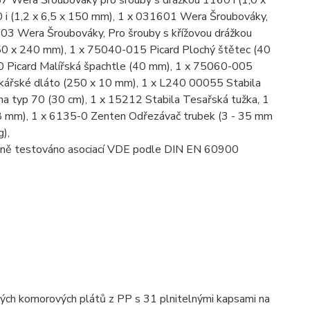
87 Wera Šroubováky pro šrouby s drážkou 1160 i (1,0 x
 i (1,2 x 6,5 x 150 mm), 1 x 031601 Wera Šroubováky,
603 Wera Šroubováky, Pro šrouby s křížovou drážkou
50 x 240 mm), 1 x 75040-015 Picard Plochý štětec (40
0 Picard Malířská špachtle (40 mm), 1 x 75060-005
ikářské dláto (250 x 10 mm), 1 x L240 00055 Stabila
ha typ 70 (30 cm), 1 x 15212 Stabila Tesařská tužka, 1
8 mm), 1 x 6135-0 Zenten Odřezávač trubek (3 - 35 mm
),
ečně testováno asociací VDE podle DIN EN 60900
utých komorových plátů z PP s 31 plnitelnými kapsami na