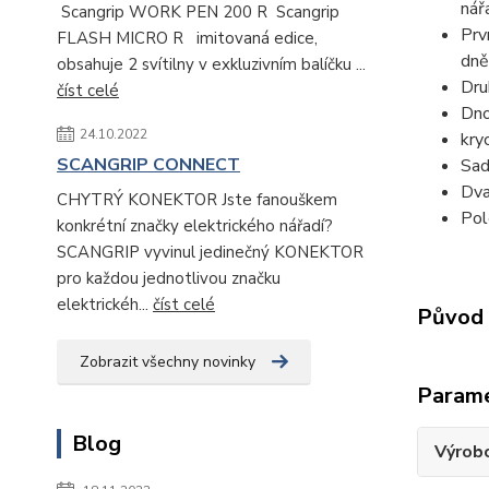
nář
Scangrip WORK PEN 200 R Scangrip
Prv
FLASH MICRO R imitovaná edice,
dně
obsahuje 2 svítilny v exkluzivním balíčku ...
Dru
číst celé
Dno
24.10.2022
kry
SCANGRIP CONNECT
Sad
Dva
CHYTRÝ KONEKTOR Jste fanouškem
Pol
konkrétní značky elektrického nářadí?
SCANGRIP vyvinul jedinečný KONEKTOR
pro každou jednotlivou značku
elektrickéh...
číst celé
Původ 
Zobrazit všechny novinky
Param
Blog
Výrob