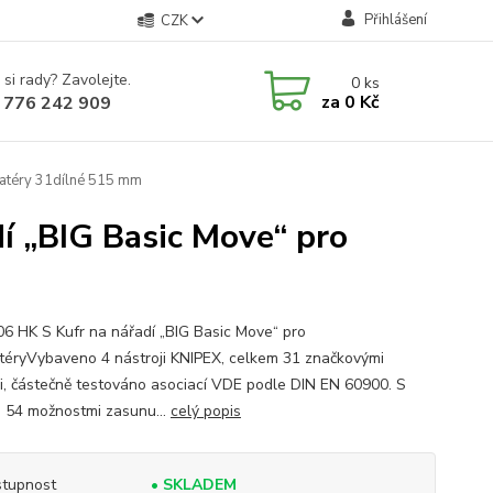
Přihlášení
CZK
 si rady? Zavolejte.
0
ks
za
0 Kč
 776 242 909
latéry 31dílné 515 mm
í „BIG Basic Move“ pro
06 HK S Kufr na nářadí „BIG Basic Move“ pro
atéryVybaveno 4 nástroji KNIPEX, celkem 31 značkovými
ji, částečně testováno asociací VDE podle DIN EN 60900. S
 54 možnostmi zasunu...
celý popis
tupnost
• SKLADEM