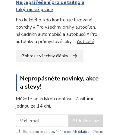
Nejlepší řešení pro detailng a
lakýrnické práce
Pro každého, kdo kontroluje lakované
povrchy // Pro všechny druhy autodílen,
nákladních automobilů a autobusů // Pro
autolaky a průmyslové lakýr...
číst celé
Zobrazit všechny články
Nepropásněte novinky, akce
a slevy!
Můžete se kdykoli odhlásit. Zasíláme
jednou za 14 dní.
Přihlásit se
Souhlasím se
zpracováním osobních údajů
za účelem