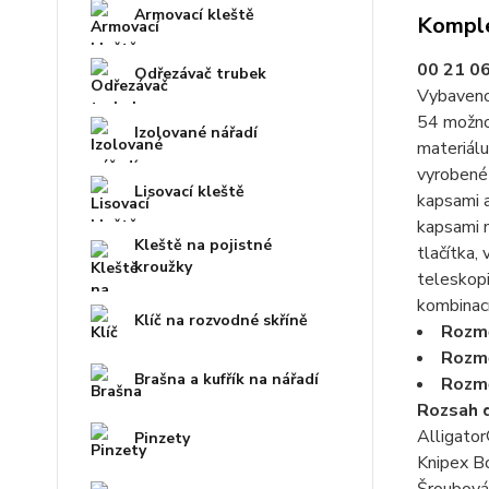
Armovací kleště
Komple
00 21 06
Odřezávač trubek
Vybaveno
54 možnos
Izolované nářadí
materiálu
vyrobené 
Lisovací kleště
kapsami a
kapsami n
Kleště na pojistné
tlačítka,
kroužky
teleskop
kombinací
Klíč na rozvodné skříně
Rozměr
Rozmě
Brašna a kufřík na nářadí
Rozmě
Rozsah 
Alligato
Pinzety
Knipex B