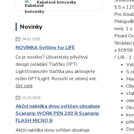
Šroubová
Kabelové koncovky
5,5 x 12
Pro šrou
Phillips
Novinky
mm), 1 x
Picard O
04.01.2025
Skládací 
NOVINKA Svítilny for LIFE
x 90958 
Co je nového? Uživatelsky přívětivý
/ 1/8 - 1
design ovládání Tlačítko OPTI
Vyb
LightStisknutím tlačítka jasu aktivujete
S c
režim OPTILight. Rozsvítí se zelený ind...
Max
číst celé
Obj
sta
15.10.2024
odo
Akční nabídka dvou svítilen obsahuje
Obv
Scangrip WORK PEN 200 R Scangrip
kov
FLASH MICRO R
při
Dva
Akční nabídka dvou svítilen obsahuje