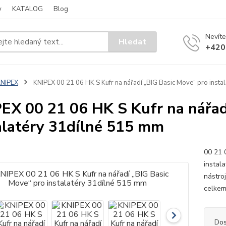
y
KATALOG
Blog
Nevíte
Hledat
+420
KNIPEX
KNIPEX 00 21 06 HK S Kufr na nářadí „BIG Basic Move“ pro insta
EX 00 21 06 HK S Kufr na nářad
alatéry 31dílné 515 mm
00 21 
instal
nástro
celkem
Dos