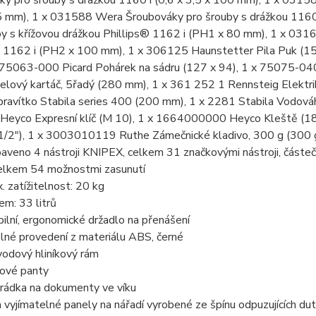
ky pro šrouby s drážkou 1160 i (0,6 x 3,5 x 100 mm), 1 x 0315
5 mm), 1 x 031588 Wera Šroubováky pro šrouby s drážkou 1160
by s křížovou drážkou Phillips® 1162 i (PH1 x 80 mm), 1 x 031
® 1162 i (PH2 x 100 mm), 1 x 306125 Haunstetter Pila Puk (1
 75063-000 Picard Pohárek na sádru (127 x 94), 1 x 75075-04
celový kartáč, 5řadý (280 mm), 1 x 361 252 1 Rennsteig Elektr
pravítko Stabila series 400 (200 mm), 1 x 2281 Stabila Vodová
Heyco Expresní klíč (M 10), 1 x 1664000000 Heyco Kleště (1
 1/2"), 1 x 3003010119 Ruthe Zámečnické kladivo, 300 g (300 g
aveno 4 nástroji KNIPEX, celkem 31 značkovými nástroji, část
elkem 54 možnostmi zasunutí
. zatížitelnost: 20 kg
em: 33 litrů
bilní, ergonomické držadlo na přenášení
lné provedení z materiálu ABS, černé
odový hliníkový rám
ové panty
hrádka na dokumenty ve víku
 vyjímatelné panely na nářadí vyrobené ze špínu odpuzujících d