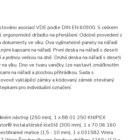
testováno asociací VDE podle DIN EN 60900. S celkem
ní, ergonomické držadlo na přenášení. Odolné provedení z
a dokumenty ve víku. Dva vyjímatelné panely na nářadí
nými kapsami na nářadí. První deska na nářadí s deseti
 a jednou velkou na dně. Druhá deska na nářadí s deseti
na víku. Dno ve tvaru vaničky, lze nastavit zmáčknutím
psami na nářadí a plochou přihrádkou. Sada s
 kovové vyklápěcí zámky a kódovaný zámek otevíraný
epkami pro individuální označení.
ediném nástroji (250 mm), 1 x 88 01 250 KNIPEX
ator® Instalatérské kleště (300 mm), 1 x 70 06 160
šestihranné matice (1,5 - 10 mm), 1 x 031582 Wera