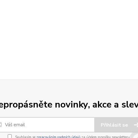
epropásněte novinky, akce a slev
Přihlásit se
Souhlasím se
zpracováním osobních údajů
za účelem rozesílky newsletteru.