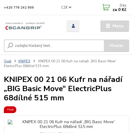
0
ks
CZK
+420 776 242 909
za
0 Kč
Menu
Hledat
Úvod
KNIPEX
KNIPEX 00 21 06 Kufr na nářadí „BIG Basic Move“
ElectricPlus 68dílné 515 mm
KNIPEX 00 21 06 Kufr na nářadí
„BIG Basic Move“ ElectricPlus
68dílné 515 mm
Akce