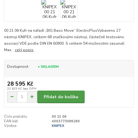
00 21 06 Kufr na nářadí „BIG Basic Move“ ElectricPlusVybaveno 27
nástroji KNIPEX, celkem 68 značkovými nástroji, částečně testováno
asociací VDE podle DIN EN 60900. S celkem 54 možnostmi zasunutí.
Max...
celý popis
Dostupnost
• SKLADEM
28 595 Kč
23 633 Kč
bez DPH
Přidat do košíku
Číslo produktu:
00 21 06
EAN kód:
4003773086260
Výrobce:
KNIPEX