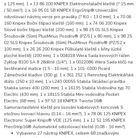
x 125 mm), 1 x 13 86 200 KNIPEX Elektroinstalační kleště (? 15 mm
/ 50 mm?), 1 x 16 95 01 SB KNIPEX ErgoStrip® Univerzální
odizolovací nástroj verze pro praváky (? 8,0 – 13,0 mm), 1 x 70 06
160 Knipex Boční štípací kleště (160 mm), 1 x 74 06 200 Knipex
Silové boční štípací kleště (200 mm), 1 x 98 25 01 SLS Knipex
Šroubovák (Slim) PlusMinus Pozidriv® (PZ/S1 x 80 mm), 1 x 98 25
02 SLS Knipex Šroubovák (Slim) PlusMinus Pozidriv® (PZ/S2 x
100 mm), 1 x 26 26 200 Knipex Půlkulaté kleště s břity (úzké
ploché kleště) (200 mm), 1 x 004018 Wera Sada kovových ráčen
Zyklop 8100 SA 8 28dílné (1/4"), 1 x 0022086 Wera Sada klíčů na
šestihranné matice (1,5 - 10 mm), 1 x 101-0300 Picard
Zámečnické kladivo (300 g), 1 x 361 252 1 Rennsteig Elektrikářské
dláto (250 x 10 mm), 1 x L240 00055 Stabila Skládací pravítko
Stabila series 400 (200 mm), 1 x 16135 Stabila Vodováha typ 70
Electric (430 mm), 1 x 18115 Stabila Mini-vodováha Pocket
Electric (68 mm), 1 x 97 53 18 KNIPEX Twistor16®
Samonastavitelné kleště pro lisování kabelových koncovek S
otočnou lisovací hlavou (0,14 – 16 mm?), 1 x 78 06 125 KNIPEX
Electronic Super Knips® VDE (125 mm), 1 x 12 52 195 KNIPEX
PreciStrip16® Automatické odizolovací kleště (0,08 - 16 mm?),
Vybaveno 27 nástroji KNIPEX, celkem 68 značkovými