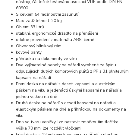
nástroji, částečně testováno asociací VDE podle DIN EN
60900
S celkem 54 možnostmi zasunutí
Max. zatížitelnost: 20 kg
Objem: 33 litrů
stabilní, ergonomické držadlo na přenášení
odolné provedení z materiálu ABS, černé
Obvodový hliníkový rám
kovové panty
přihrádka na dokumenty ve víku
Dva vyjímatelné panely na nářadí vyrobené ze špínu
odpuzujících dutých komorových plátů z PP s 31 plnitelnými
kapsami na nářadí
První deska na nářadí s deseti kapsami a elastickým
páskem na víku a jedenácti úzkými kapsami na nářadí a
jednou velkou na dně
Druhá deska na nářadí s deseti kapsami na nářadí a
elastickým páskem na dně a přihrádkou na dokumenty na
víku
Dno ve tvaru vaničky, lze nastavit zmáčknutím tlačítka,
výška 70 mm, lze rozdělit vložkami
krycí deska s 13 velkými kapsami na nářadí a plochou