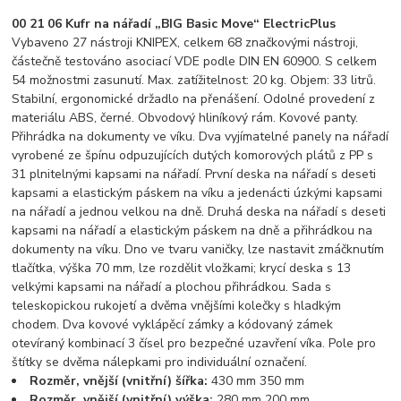
00 21 06 Kufr na nářadí „BIG Basic Move“ ElectricPlus
Vybaveno 27 nástroji KNIPEX, celkem 68 značkovými nástroji,
částečně testováno asociací VDE podle DIN EN 60900. S celkem
54 možnostmi zasunutí. Max. zatížitelnost: 20 kg. Objem: 33 litrů.
Stabilní, ergonomické držadlo na přenášení. Odolné provedení z
materiálu ABS, černé. Obvodový hliníkový rám. Kovové panty.
Přihrádka na dokumenty ve víku. Dva vyjímatelné panely na nářadí
vyrobené ze špínu odpuzujících dutých komorových plátů z PP s
31 plnitelnými kapsami na nářadí. První deska na nářadí s deseti
kapsami a elastickým páskem na víku a jedenácti úzkými kapsami
na nářadí a jednou velkou na dně. Druhá deska na nářadí s deseti
kapsami na nářadí a elastickým páskem na dně a přihrádkou na
dokumenty na víku. Dno ve tvaru vaničky, lze nastavit zmáčknutím
tlačítka, výška 70 mm, lze rozdělit vložkami; krycí deska s 13
velkými kapsami na nářadí a plochou přihrádkou. Sada s
teleskopickou rukojetí a dvěma vnějšími kolečky s hladkým
chodem. Dva kovové vyklápěcí zámky a kódovaný zámek
otevíraný kombinací 3 čísel pro bezpečné uzavření víka. Pole pro
štítky se dvěma nálepkami pro individuální označení.
Rozměr, vnější (vnitřní) šířka:
430 mm 350 mm
Rozměr, vnější (vnitřní) výška:
280 mm 200 mm