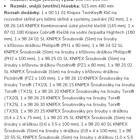
Rozměr, vnější (vnitřní) hloubka:
515 mm 480 mm
Rozsah dodávky:
1 x 00 11 01 Knipex TwinKey® Klíč na
rozvodné skříně pro běžné skříně a systémy zavírání (92 mm), 1 x
08 26 145 KNIPEX Kombinované úzké ploché kleště (145 mm), 1 x
87 01 180 Knipex Cobra® Kleště na vodní čerpadla Hightech (180
mm), 1 x 98 24 01 SL KNIPEX Šroubovák (Slim) na šrouby
s křížovou drážkou Phillips® (PH1 x 80 mm), 1 x 98 24 02 SL
KNIPEX Šroubovák (Slim) na šrouby s křížovou drážkou Phillips®
(PH2 x 100 mm), 1 x 98 25 01 SL KNIPEX Šroubovák (Slim) na
šrouby s křížovou drážkou Pozidriv® (PZ1 x 80 mm), 1 x 98 25 02
SL KNIPEX Šroubovák (Slim) na šrouby s křížovou drážkou
Pozidriv® (PZ2 x 100 mm), 1 x 98 26 10 KNIPEX Šroubováky na
šrouby Torx® (TX10), 1 x 98 26 15 KNIPEX Šroubováky na šrouby
Torx® (TX15), 1 x 98 26 20 KNIPEX Šroubováky na šrouby Torx®
(TX20), 1 x 98 26 25 KNIPEX Šroubováky na šrouby Torx®
(TX25), 1 x 98 26 30 KNIPEX Šroubováky na šrouby Torx®
(TX30), 1 x 98 20 25 KNIPEX Šroubováky pro šrouby s drážkou
(0,4 x 2,5 x 75 mm), 1 x 98 20 35 SL KNIPEX Šroubovák (Slim) na
šrouby s drážkou (0,6 x 3,5 x 100 mm), 1 x 98 20 40 SL KNIPEX
Šroubovák (Slim) na šrouby s drážkou (0,8 x 4 x 100 mm), 1 x 98
20 55 SL KNIPEX Šroubovák (Slim) na šrouby s drážkou (1,0 x 5,5