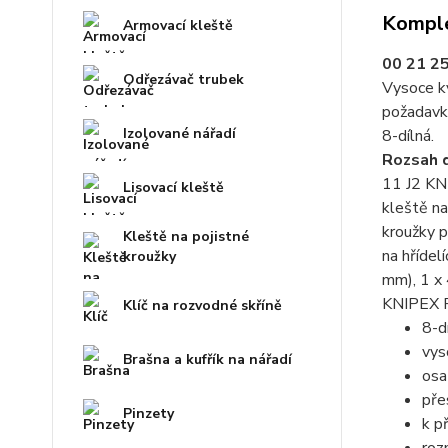
Komple
Armovací kleště
00 21 2
Odřezávač trubek
Vysoce kv
požadavky
Izolované nářadí
8-dílná.
Rozsah 
11 J2 KNI
Lisovací kleště
kleště na
kroužky p
Kleště na pojistné
na hřídel
kroužky
mm), 1 x 
KNIPEX Pr
Klíč na rozvodné skříně
8-d
vys
Brašna a kufřík na nářadí
osa
pře
Pinzety
k p