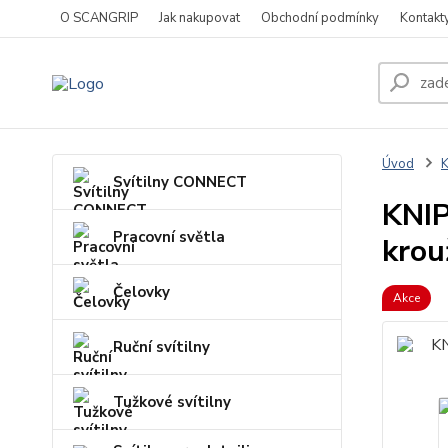
O SCANGRIP
Jak nakupovat
Obchodní podmínky
Kontakt
Úvod
Svítilny CONNECT
KNIP
Pracovní světla
krou
Čelovky
Akce
Ruční svítilny
Tužkové svítilny