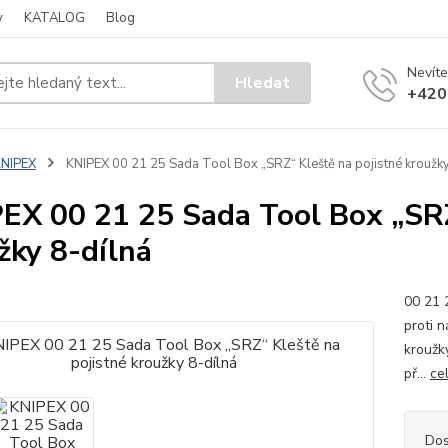
y
KATALOG
Blog
Nevíte
Hledat
+420
KNIPEX
KNIPEX 00 21 25 Sada Tool Box „SRZ“ Kleště na pojistné kroužky
EX 00 21 25 Sada Tool Box „SRZ
žky 8-dílná
00 21 
proti 
kroužky
př...
ce
Dos