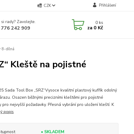
Přihlášení
CZK
 si rady? Zavolejte.
0
ks
za
0 Kč
 776 242 909
 8-dílná
“ Kleště na pojistné
25 Sada Tool Box „SRZ“Vysoce kvalitní plastový kufřík odolný
nárazu. Osazen běžnými precizními kleštěmi pro pojistné
 pro nejvyšší požadavky. Přesná vybrání pro uložení kleští. K
lý popis
tupnost
• SKLADEM