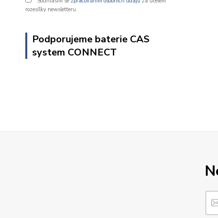
Souhlasím se
zpracováním osobních údajů
za účelem
rozesílky newsletteru.
Podporujeme baterie CAS
system CONNECT
N