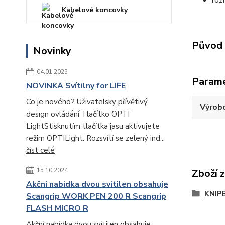
roz
Kabelové koncovky
Původ 
Novinky
04.01.2025
Param
NOVINKA Svítilny for LIFE
Co je nového? Uživatelsky přívětivý
Výrob
design ovládání Tlačítko OPTI
LightStisknutím tlačítka jasu aktivujete
režim OPTILight. Rozsvítí se zelený ind...
číst celé
15.10.2024
Zboží 
Akční nabídka dvou svítilen obsahuje
KNIP
Scangrip WORK PEN 200 R Scangrip
FLASH MICRO R
Akční nabídka dvou svítilen obsahuje