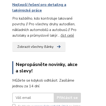
Nejlepší řešení pro detailng a
lakýrnické práce
Pro každého, kdo kontroluje lakované
povrchy // Pro všechny druhy autodílen,
nákladních automobilů a autobusů // Pro
autolaky a průmyslové lakýr...
číst celé
Zobrazit všechny články
Nepropásněte novinky, akce
a slevy!
Můžete se kdykoli odhlásit. Zasíláme
jednou za 14 dní.
Přihlásit se