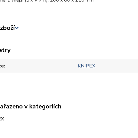
měry, vnější (Š x V x H): 260 x 80 x 210 mm
zboží
etry
ce
KNIPEX
zařazeno v kategoriích
EX