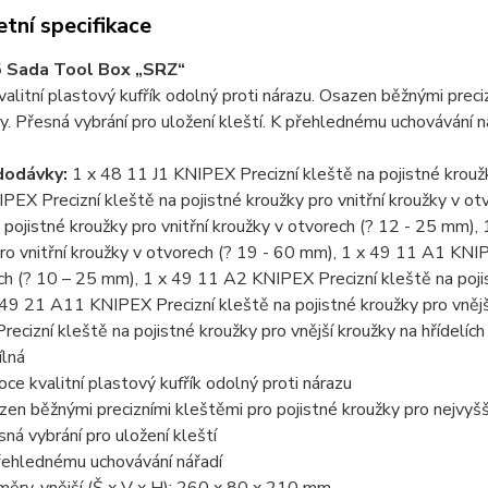
tní specifikace
5 Sada Tool Box „SRZ“
alitní plastový kufřík odolný proti nárazu. Osazen běžnými preci
. Přesná vybrání pro uložení kleští. K přehlednému uchovávání n
dodávky:
1 x 48 11 J1 KNIPEX Precizní kleště na pojistné kroužk
PEX Precizní kleště na pojistné kroužky pro vnitřní kroužky v o
 pojistné kroužky pro vnitřní kroužky v otvorech (? 12 - 25 mm),
ro vnitřní kroužky v otvorech (? 19 - 60 mm), 1 x 49 11 A1 KNIPE
ích (? 10 – 25 mm), 1 x 49 11 A2 KNIPEX Precizní kleště na pojis
49 21 A11 KNIPEX Precizní kleště na pojistné kroužky pro vnějš
ecizní kleště na pojistné kroužky pro vnější kroužky na hřídelíc
ílná
oce kvalitní plastový kufřík odolný proti nárazu
zen běžnými precizními kleštěmi pro pojistné kroužky pro nejvyš
sná vybrání pro uložení kleští
řehlednému uchovávání nářadí