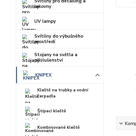
Svítilny pro detailing a
lakovny
UV lampy
Svítilny do výbušného
prostředí
Stojany na světla a
příslušenství
KNIPEX
Kleště na trubky a vodní
čerpadla
Štípací kleště
Kompl
Kombinované kleště