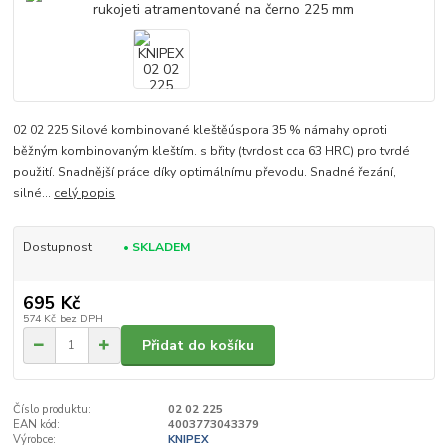
02 02 225 Silové kombinované kleštěúspora 35 % námahy oproti
běžným kombinovaným kleštím. s břity (tvrdost cca 63 HRC) pro tvrdé
použití. Snadnější práce díky optimálnímu převodu. Snadné řezání,
silné...
celý popis
Dostupnost
• SKLADEM
695 Kč
574 Kč
bez DPH
Přidat do košíku
Číslo produktu:
02 02 225
EAN kód:
4003773043379
Výrobce:
KNIPEX