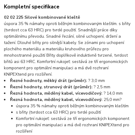
Kompletní specifikace
02 02 225 Silové kombinované kleště
úspora 35 % námahy oproti běžným kombinovaným kleštím. s břity
(tvrdost cca 63 HRC) pro tvrdé použití. Snadnější práce díky
optimálnímu převodu. Snadné řezání, silné uchopení, držení a
tažení. Dlouhé břity pro silnější kabely. Se zónami pro uchopení
plochého materiálu a materiálu kruhového průřezu pro
mnohostranné použití Břity doplňkově induktivně tvrzené, tvrdost
břitů asi 63 HRC. Komfortní rukojeť: sestává ze tří ergonomických
komponent pro optimální manipulaci a má dvě rozhraní
KNIPEXtend pro rozšíření.
Řezné hodnoty, měkký drát (průměr):
? 3,0 mm
Řezné hodnoty, strunový drát (průměr):
? 2,5 mm
Řezná hodnota, měděný kabel, vícevodičový:
? 14,0 mm
Řezná hodnota, měděný kabel, vícevodičový:
25,0 mm?
úspora 35 % námahy oproti běžným kombinovaným kleštím
s břity (tvrdost cca 63 HRC) pro tvrdé použití
Komfortní rukojeť: sestává ze tří ergonomických komponent
pro optimální manipulaci a má dvě rozhraní KNIPEXtend pro
rozšíření