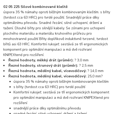
02 05 225 Silové kombinované kleště
úspora 35 % námahy oproti běžným kombinovaným kleštím. s břity
(tvrdost cca 63 HRC) pro tvrdé použití. Snadnější práce díky
optimálnímu převodu. Snadné řezání, silné uchopení, držení a
tažení. Dlouhé břity pro silnější kabely. Se zónami pro uchopení
plochého materiálu a materiálu kruhového průřezu pro
mnohostranné použití Břity doplňkově induktivně tvrzené, tvrdost
břitů asi 63 HRC. Komfortní rukojeť: sestává ze tří ergonomických
komponent pro optimální manipulaci a má dvě rozhraní
KNIPEXtend pro rozšíření.
Řezné hodnoty, měkký drát (průměr):
? 3,0 mm
Řezné hodnoty, strunový drát (průměr):
? 2,5 mm
Řezná hodnota, měděný kabel, vícevodičový:
? 14,0 mm
Řezná hodnota, měděný kabel, vícevodičový:
25,0 mm?
úspora 35 % námahy oproti běžným kombinovaným kleštím
s břity (tvrdost cca 63 HRC) pro tvrdé použití
Komfortní rukojeť: sestává ze tří ergonomických komponent
pro optimální manipulaci a má dvě rozhraní KNIPEXtend pro
rozšíření
snadnější práce díky optimálnímu převodu
snadné řezání, silné uchopení, držení a tažení