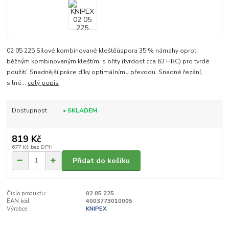
02 05 225 Silové kombinované kleštěúspora 35 % námahy oproti
běžným kombinovaným kleštím. s břity (tvrdost cca 63 HRC) pro tvrdé
použití. Snadnější práce díky optimálnímu převodu. Snadné řezání,
silné...
celý popis
Dostupnost
• SKLADEM
819 Kč
677 Kč
bez DPH
Přidat do košíku
Číslo produktu:
02 05 225
EAN kód:
4003773010005
Výrobce:
KNIPEX