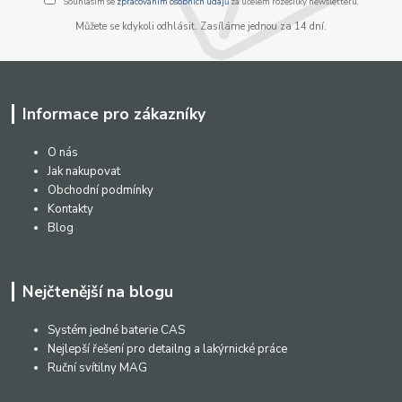
Souhlasím se
zpracováním osobních údajů
za účelem rozesílky newsletteru.
Můžete se kdykoli odhlásit. Zasíláme jednou za 14 dní.
Informace pro zákazníky
O nás
Jak nakupovat
Obchodní podmínky
Kontakty
Blog
Nejčtenější na blogu
Systém jedné baterie CAS
Nejlepší řešení pro detailng a lakýrnické práce
Ruční svítilny MAG