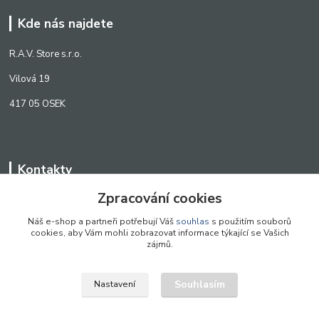
Kde nás najdete
R.A.V. Store s.r.o.
Vilová 19
417 05 OSEK
Kontakty
Zpracování cookies
WWW.SCANLED.CZ
+420 776 242 909
Náš e-shop a partneři potřebují Váš
souhlas
s použitím souborů
cookies, aby Vám mohli zobrazovat informace týkající se Vašich
obchod@scanled.cz
zájmů.
Souhlasím
Nastavení