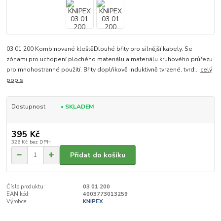
03 01 200 Kombinované kleštěDlouhé břity pro silnější kabely. Se
zónami pro uchopení plochého materiálu a materiálu kruhového průřezu
pro mnohostranné použití. Břity doplňkově induktivně tvrzené, tvrd...
celý
popis
Dostupnost
• SKLADEM
395 Kč
326 Kč
bez DPH
Přidat do košíku
Číslo produktu:
03 01 200
EAN kód:
4003773013259
Výrobce:
KNIPEX