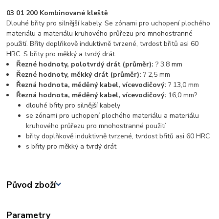
03 01 200 Kombinované kleště
Dlouhé břity pro silnější kabely. Se zónami pro uchopení plochého
materiálu a materiálu kruhového průřezu pro mnohostranné
použití. Břity doplňkově induktivně tvrzené, tvrdost břitů asi 60
HRC. S břity pro měkký a tvrdý drát.
Řezné hodnoty, polotvrdý drát (průměr):
? 3,8 mm
Řezné hodnoty, měkký drát (průměr):
? 2,5 mm
Řezná hodnota, měděný kabel, vícevodičový:
? 13,0 mm
Řezná hodnota, měděný kabel, vícevodičový:
16,0 mm?
dlouhé břity pro silnější kabely
se zónami pro uchopení plochého materiálu a materiálu
kruhového průřezu pro mnohostranné použití
břity doplňkově induktivně tvrzené, tvrdost břitů asi 60 HRC
s břity pro měkký a tvrdý drát
Původ zboží
Parametry