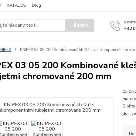
y
KATALOG
Blog
Nevíte
Hledat
+420
KNIPEX
KNIPEX 03 05 200 Kombinované kleště s vícekomponentními ru
EX 03 05 200 Kombinované kleš
jeťmi chromované 200 mm
03 05 
materi
S břity
do...
ce
Dos