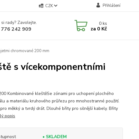
Přihlášení
CZK
 si rady? Zavolejte.
0
ks
za
0 Kč
 776 242 909
kojeťmi chromované 200 mm
tě s vícekomponentními
200 Kombinované kleštěSe zónami pro uchopení plochého
álu a materiálu kruhového průřezu pro mnohostranné použití.
 pro měkký a tvrdý drát. Dlouhé břity pro silnější kabely. Břity
lý popis
tupnost
• SKLADEM