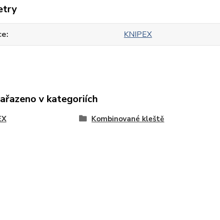
etry
ce
KNIPEX
zařazeno v kategoriích
EX
Kombinované kleště