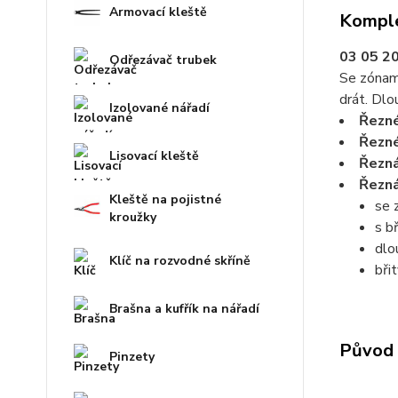
Armovací kleště
Komple
03 05 2
Odřezávač trubek
Se zónami
drát. Dlo
Izolované nářadí
Řezné
Řezné
Lisovací kleště
Řezná
Řezná
Kleště na pojistné
se 
kroužky
s b
dlo
Klíč na rozvodné skříně
bři
Brašna a kufřík na nářadí
Původ 
Pinzety