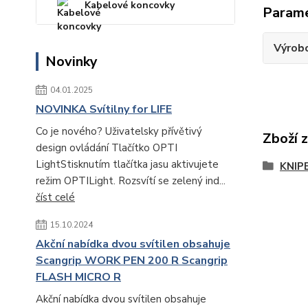
Kabelové koncovky
Param
Výrob
Novinky
04.01.2025
NOVINKA Svítilny for LIFE
Co je nového? Uživatelsky přívětivý
Zboží 
design ovládání Tlačítko OPTI
LightStisknutím tlačítka jasu aktivujete
KNIP
režim OPTILight. Rozsvítí se zelený ind...
číst celé
15.10.2024
Akční nabídka dvou svítilen obsahuje
Scangrip WORK PEN 200 R Scangrip
FLASH MICRO R
Akční nabídka dvou svítilen obsahuje