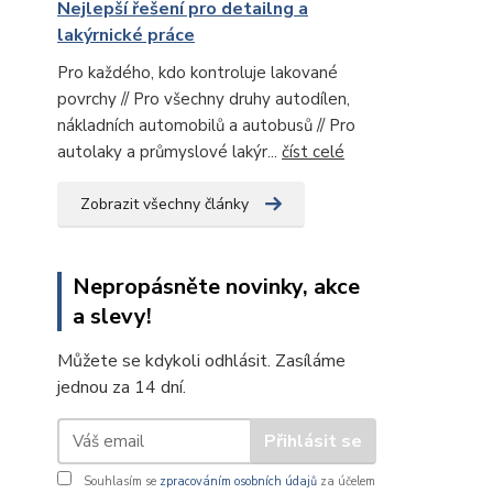
Nejlepší řešení pro detailng a
lakýrnické práce
Pro každého, kdo kontroluje lakované
povrchy // Pro všechny druhy autodílen,
nákladních automobilů a autobusů // Pro
autolaky a průmyslové lakýr...
číst celé
Zobrazit všechny články
Nepropásněte novinky, akce
a slevy!
Můžete se kdykoli odhlásit. Zasíláme
jednou za 14 dní.
Přihlásit se
Souhlasím se
zpracováním osobních údajů
za účelem