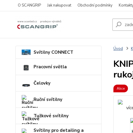
O SCANGRIP
Jak nakupovat
Obchodní podmínky
Kontakt
Úvod
Svítilny CONNECT
KNIP
Pracovní světla
ruko
Čelovky
Akce
Ruční svítilny
Tužkové svítilny
Svítilny pro detailing a