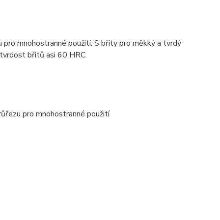
 pro mnohostranné použití. S břity pro měkký a tvrdý
 tvrdost břitů asi 60 HRC.
růřezu pro mnohostranné použití