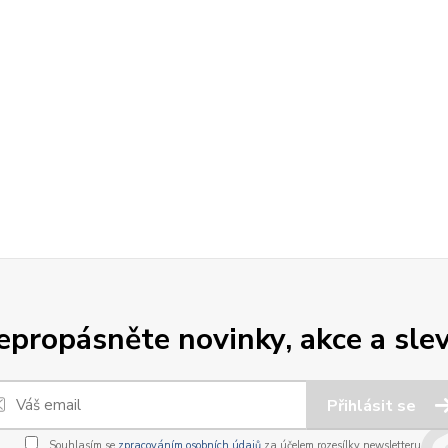
epropásněte novinky, akce a slev
Přihlásit se
Souhlasím se
zpracováním osobních údajů
za účelem rozesílky newsletteru.