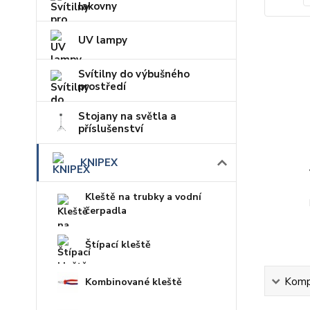
lakovny
UV lampy
Svítilny do výbušného
prostředí
Stojany na světla a
příslušenství
KNIPEX
Kleště na trubky a vodní
čerpadla
Štípací kleště
Kompl
Kombinované kleště