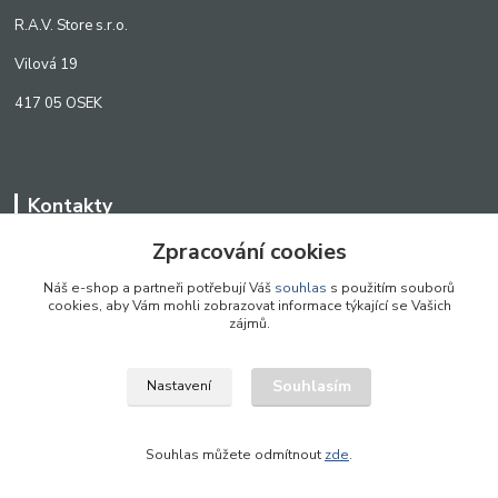
R.A.V. Store s.r.o.
Vilová 19
417 05 OSEK
Kontakty
Zpracování cookies
WWW.SCANLED.CZ
+420 776 242 909
Náš e-shop a partneři potřebují Váš
souhlas
s použitím souborů
cookies, aby Vám mohli zobrazovat informace týkající se Vašich
obchod@scanled.cz
zájmů.
Souhlasím
Nastavení
WWW.SCANLED.CZ 2022
Souhlas můžete odmítnout
zde
.
Vytvořeno na
Eshop-rychle.cz