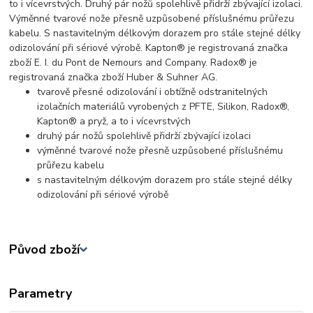
to i vícevrstvých. Druhý pár nožů spolehlivě přidrží zbývající izolaci.
Výměnné tvarové nože přesně uzpůsobené příslušnému průřezu
kabelu. S nastavitelným délkovým dorazem pro stále stejné délky
odizolování při sériové výrobě. Kapton® je registrovaná značka
zboží E. I. du Pont de Nemours and Company. Radox® je
registrovaná značka zboží Huber & Suhner AG.
tvarově přesné odizolování i obtížně odstranitelných
izolačních materiálů vyrobených z PFTE, Silikon, Radox®,
Kapton® a pryž, a to i vícevrstvých
druhý pár nožů spolehlivě přidrží zbývající izolaci
výměnné tvarové nože přesně uzpůsobené příslušnému
průřezu kabelu
s nastavitelným délkovým dorazem pro stále stejné délky
odizolování při sériové výrobě
Původ zboží
Parametry