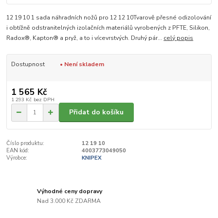
12 19 10 1 sada náhradních nožů pro 12 12 10Tvarově přesné odizolování
i obtížně odstranitelných izolačních materiálů vyrobených z PFTE, Silikon,
Radox®, Kapton® a pryž, a to i vícevrstvých. Druhý pár...
celý popis
Dostupnost
• Není skladem
1 565 Kč
1 293 Kč
bez DPH
Přidat do košíku
Číslo produktu:
12 19 10
EAN kód:
4003773049050
Výrobce:
KNIPEX
Výhodné ceny dopravy
Nad 3.000 Kč ZDARMA