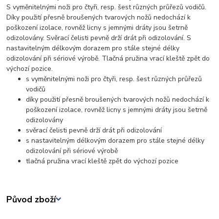
S vyměnitelnými noži pro čtyři, resp. šest různých průřezů vodičů.
Díky použití přesně broušených tvarových nožů nedochází k
poškození izolace, rovněž licny s jemnými dráty jsou šetrně
odizolovány. Svěrací čelisti pevně drží drát při odizolování. S
nastavitelným délkovým dorazem pro stále stejné délky
odizolování při sériové výrobě. Tlačná pružina vrací kleště zpět do
výchozí pozice.
s vyměnitelnými noži pro čtyři, resp. šest různých průřezů
vodičů
díky použití přesně broušených tvarových nožů nedochází k
poškození izolace, rovněž licny s jemnými dráty jsou šetrně
odizolovány
svěrací čelisti pevně drží drát při odizolování
s nastavitelným délkovým dorazem pro stále stejné délky
odizolování při sériové výrobě
tlačná pružina vrací kleště zpět do výchozí pozice
Původ zboží