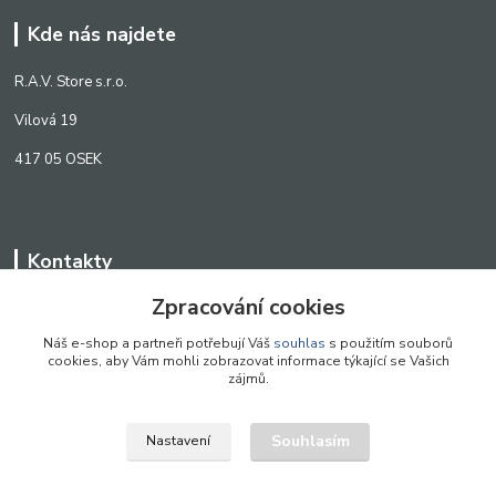
Kde nás najdete
R.A.V. Store s.r.o.
Vilová 19
417 05 OSEK
Kontakty
Zpracování cookies
WWW.SCANLED.CZ
+420 776 242 909
Náš e-shop a partneři potřebují Váš
souhlas
s použitím souborů
cookies, aby Vám mohli zobrazovat informace týkající se Vašich
obchod@scanled.cz
zájmů.
Souhlasím
Nastavení