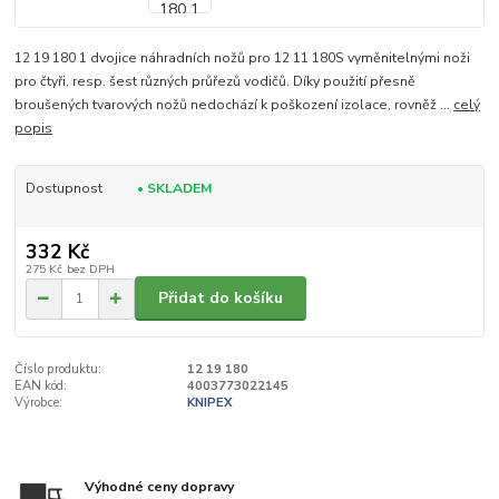
12 19 180 1 dvojice náhradních nožů pro 12 11 180S vyměnitelnými noži
pro čtyři, resp. šest různých průřezů vodičů. Díky použití přesně
broušených tvarových nožů nedochází k poškození izolace, rovněž ...
celý
popis
Dostupnost
• SKLADEM
332 Kč
275 Kč
bez DPH
Přidat do košíku
Číslo produktu:
12 19 180
EAN kód:
4003773022145
Výrobce:
KNIPEX
Výhodné ceny dopravy