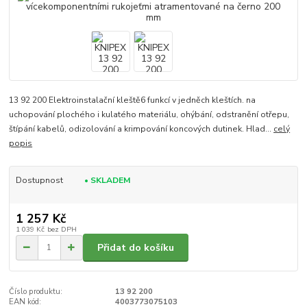
13 92 200 Elektroinstalační kleště6 funkcí v jedněch kleštích. na
uchopování plochého i kulatého materiálu, ohýbání, odstranění otřepu,
štípání kabelů, odizolování a krimpování koncových dutinek. Hlad...
celý
popis
Dostupnost
• SKLADEM
1 257 Kč
1 039 Kč
bez DPH
Přidat do košíku
Číslo produktu:
13 92 200
EAN kód:
4003773075103