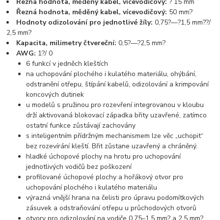
Řezná hodnota, měděný kabel, vícevodičový:
? 15 mm
Řezná hodnota, měděný kabel, vícevodičový:
50 mm?
Hodnoty odizolování pro jednotlivé žíly:
0,75?—?1,5 mm??/
2,5 mm?
Kapacita, milimetry čtvereční:
0,5?—?2,5 mm?
AWG:
1?/ 0
6 funkcí v jedněch kleštích
na uchopování plochého i kulatého materiálu, ohýbání,
odstranění otřepu, štípání kabelů, odizolování a krimpování
koncových dutinek
u modelů s pružinou pro rozevření integrovanou v kloubu
drží aktivovaná blokovací západka břity uzavřené, zatímco
ostatní funkce zůstávají zachovány
s inteligentním přídržným mechanismem lze věc „uchopit“
bez rozevírání kleští. Břit zůstane uzavřený a chráněný.
hladké úchopové plochy na hrotu pro uchopování
jednotlivých vodičů bez poškození
profilované úchopové plochy a hořákový otvor pro
uchopování plochého i kulatého materiálu
výrazná vnější hrana na čelisti pro úpravu podomítkových
zásuvek a odstraňování otřepu u průchodových otvorů
otvory pro odizolování na vodiče 0,75–1,5 mm? a 2,5 mm?