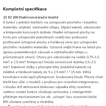
Kompletní specifikace
13 92 200 Elektroinstalační kleště
6 funkcí v jedněch kleštích. na uchopování plochého i kulatého
materiálu, ohýbání, odstranění otřepu, štípání kabelů, odizolování
a krimpování koncových dutinek. Hladké úchopové plochy na
hrotu pro uchopování jednotlivých vodičů bez poškození;
profilované úchopové plochy a hořákový otvor pro uchopování
plochého i kulatého materiálu. Výrazná vnější hrana na čelisti pro
úpravu podomítkových zásuvek a odstraňování otřepu u
průchodových otvorů. Otvory pro odizolování na vodiče 0,75–1,5
mm? a 2,5 mm?. Krimpovací hnízdo na koncové dutinky 0,5–2,5
mm?. Kabelové nůžky s přesnými břity (indukčně kalené) na
měděné a hliníkové kabely do 5 x 2,5 mm? / ? 15 mm. štíhlá
konstrukce kvůli lepší přístupnosti. šroubovaný kloub: Přesný chod
kleští bez vůle. u modelů s pružinou pro rozevření integrovanou
v kloubu drží aktivovaná blokovací západka břity uzavřené,
zatímco ostatní funkce zůstávají zachovány. s inteligentním
přídržným mechanismem lze věc „uchopit“ bez rozevírání kleští.
Břit zůstane uzavřený a chráněný