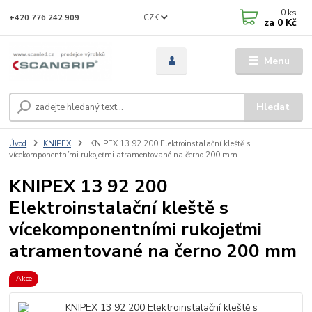
0
ks
CZK
+420 776 242 909
za
0 Kč
Menu
Hledat
Úvod
KNIPEX
KNIPEX 13 92 200 Elektroinstalační kleště s
vícekomponentními rukojeťmi atramentované na černo 200 mm
KNIPEX 13 92 200
Elektroinstalační kleště s
vícekomponentními rukojeťmi
atramentované na černo 200 mm
Akce