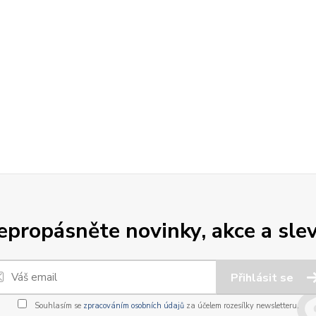
epropásněte novinky, akce a slev
Přihlásit se
Souhlasím se
zpracováním osobních údajů
za účelem rozesílky newsletteru.