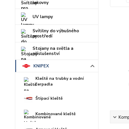
lakovny
UV lampy
Svítilny do výbušného
prostředí
Stojany na světla a
příslušenství
KNIPEX
Kleště na trubky a vodní
čerpadla
Štípací kleště
Kombinované kleště
Kompl