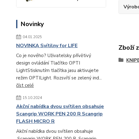
Výrob
Novinky
04.01.2025
NOVINKA Svítilny for LIFE
Zboží 
Co je nového? Uživatelsky přívětivý
KNIP
design ovládání Tlačítko OPTI
LightStisknutím tlačítka jasu aktivujete
režim OPTILight. Rozsvítí se zelený ind...
číst celé
15.10.2024
Akční nabídka dvou svítilen obsahuje
Scangrip WORK PEN 200 R Scangrip
FLASH MICRO R
Akční nabídka dvou svítilen obsahuje
Scangrip WORK PEN 200 R Scangrip