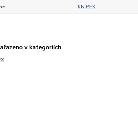
ce
KNIPEX
zařazeno v kategoriích
EX