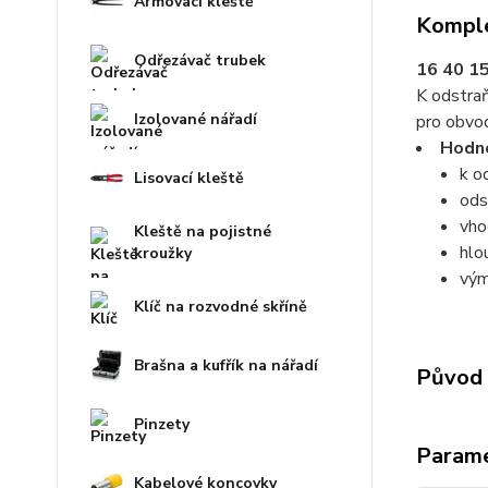
Armovací kleště
Komple
Odřezávač trubek
16 40 15
K odstraň
Izolované nářadí
pro obvo
Hodno
k o
Lisovací kleště
ods
vho
Kleště na pojistné
hlo
kroužky
vým
Klíč na rozvodné skříně
Brašna a kufřík na nářadí
Původ 
Pinzety
Param
Kabelové koncovky