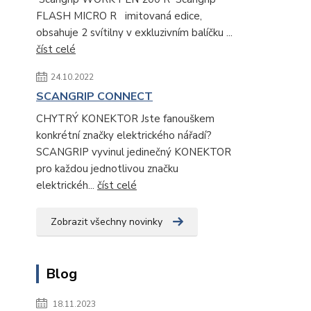
FLASH MICRO R imitovaná edice,
obsahuje 2 svítilny v exkluzivním balíčku ...
číst celé
24.10.2022
SCANGRIP CONNECT
CHYTRÝ KONEKTOR Jste fanouškem
konkrétní značky elektrického nářadí?
SCANGRIP vyvinul jedinečný KONEKTOR
pro každou jednotlivou značku
elektrickéh...
číst celé
Zobrazit všechny novinky
Blog
18.11.2023