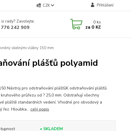
Přihlášení
CZK
 si rady? Zavolejte.
0
ks
za
0 Kč
 776 242 909
evněný skelnými vlákny 150 mm
aňování plášťů polyamid
150 Nástroj pro odstraňování plášťůK odstraňování plášťů
 kruhového průřezu od ? 25,0 mm. Odstraňují všechny
vé pláště standardních vedení. Vhodné pro obvodový a
ý řez. Hloubka...
celý popis
tupnost
• SKLADEM