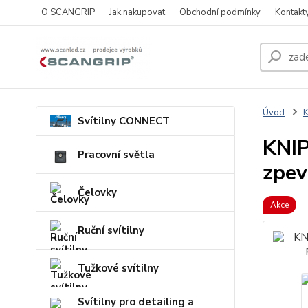
O SCANGRIP
Jak nakupovat
Obchodní podmínky
Kontakt
Úvod
Svítilny CONNECT
KNIP
Pracovní světla
zpev
Čelovky
Akce
Ruční svítilny
Tužkové svítilny
Svítilny pro detailing a