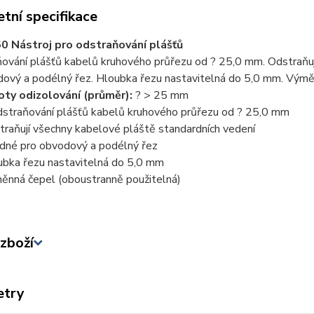
tní specifikace
0 Nástroj pro odstraňování plášťů
ování plášťů kabelů kruhového průřezu od ? 25,0 mm. Odstraňuj
dový a podélný řez. Hloubka řezu nastavitelná do 5,0 mm. Výmě
ty odizolování (průměr):
? > 25 mm
dstraňování plášťů kabelů kruhového průřezu od ? 25,0 mm
traňují všechny kabelové pláště standardních vedení
dné pro obvodový a podélný řez
ubka řezu nastavitelná do 5,0 mm
ěnná čepel (oboustranně použitelná)
zboží
etry