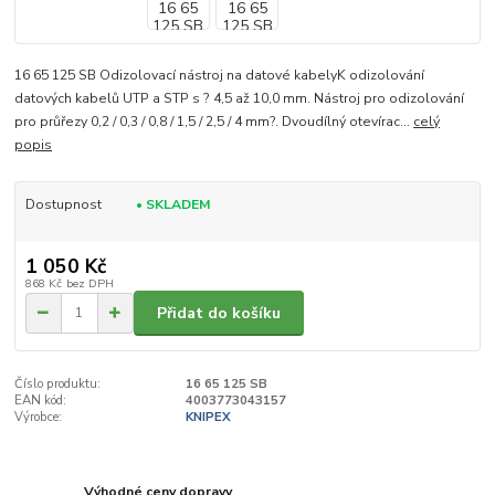
16 65 125 SB Odizolovací nástroj na datové kabelyK odizolování
datových kabelů UTP a STP s ? 4,5 až 10,0 mm. Nástroj pro odizolování
pro průřezy 0,2 / 0,3 / 0,8 / 1,5 / 2,5 / 4 mm?. Dvoudílný otevírac...
celý
popis
Dostupnost
• SKLADEM
1 050 Kč
868 Kč
bez DPH
Přidat do košíku
Číslo produktu:
16 65 125 SB
EAN kód:
4003773043157
Výrobce:
KNIPEX
Výhodné ceny dopravy