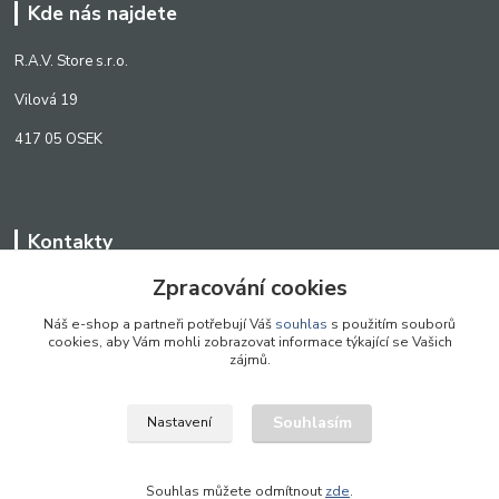
Kde nás najdete
R.A.V. Store s.r.o.
Vilová 19
417 05 OSEK
Kontakty
Zpracování cookies
WWW.SCANLED.CZ
+420 776 242 909
Náš e-shop a partneři potřebují Váš
souhlas
s použitím souborů
cookies, aby Vám mohli zobrazovat informace týkající se Vašich
obchod@scanled.cz
zájmů.
Souhlasím
Nastavení
WWW.SCANLED.CZ 2022
Souhlas můžete odmítnout
zde
.