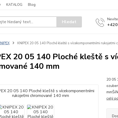
y
KATALOG
Blog
Nevíte
Hledat
+420
KNIPEX
KNIPEX 20 05 140 Ploché kleště s vícekomponentními rukojeťm
EX 20 05 140 Ploché kleště s v
omované 140 mm
20 05 1
ozubené
mmŠířka
celý p
Dos