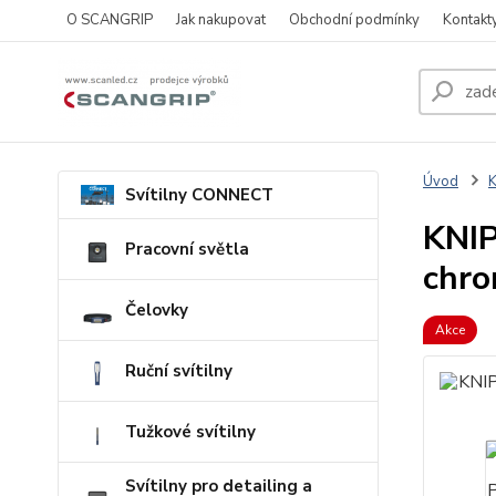
O SCANGRIP
Jak nakupovat
Obchodní podmínky
Kontakt
Úvod
Svítilny CONNECT
KNIP
Pracovní světla
chr
Čelovky
Akce
Ruční svítilny
Tužkové svítilny
Svítilny pro detailing a