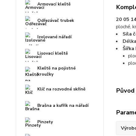
Armovací kleště
Komple
20 05 1
Odřezávač trubek
ploché, k
Síla 
Izolované nářadí
Délka
Šířka
Lisovací kleště
ploc
plo
Kleště na pojistné
kroužky
Klíč na rozvodné skříně
Původ 
Brašna a kufřík na nářadí
Param
Pinzety
Výrob