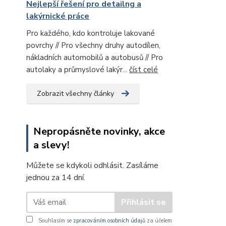
Nejlepší řešení pro detailng a
lakýrnické práce
Pro každého, kdo kontroluje lakované
povrchy // Pro všechny druhy autodílen,
nákladních automobilů a autobusů // Pro
autolaky a průmyslové lakýr...
číst celé
Zobrazit všechny články
Nepropásněte novinky, akce
a slevy!
Můžete se kdykoli odhlásit. Zasíláme
jednou za 14 dní.
Přihlásit se
Souhlasím se
zpracováním osobních údajů
za účelem