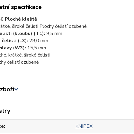
tní specifikace
40 Ploché kleště
rátké, široké čelisti Plochy čelistí ozubené.
čelisti (kloubu) (T1):
9,5 mm
 čelisti (L3):
28,0 mm
 hlavy (W3):
15,5 mm
hé, krátké, široké čelisti
chy čelistí ozubené
zboží
etry
ce
KNIPEX