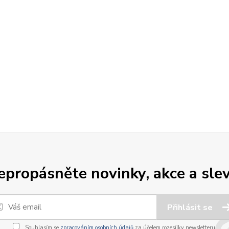
epropásněte novinky, akce a slev
Přihlásit se
Souhlasím se
zpracováním osobních údajů
za účelem rozesílky newsletteru.