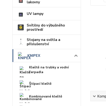
lakovny
UV lampy
Svítilny do výbušného
prostředí
Stojany na světla a
příslušenství
KNIPEX
Kleště na trubky a vodní
čerpadla
Štípací kleště
Kompl
Kombinované kleště