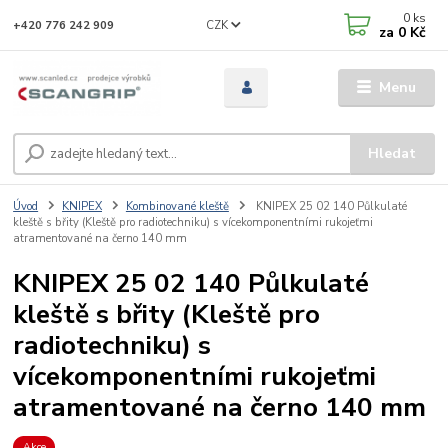
0
ks
CZK
+420 776 242 909
za
0 Kč
Menu
Hledat
Úvod
KNIPEX
Kombinované kleště
KNIPEX 25 02 140 Půlkulaté
kleště s břity (Kleště pro radiotechniku) s vícekomponentními rukojeťmi
atramentované na černo 140 mm
KNIPEX 25 02 140 Půlkulaté
kleště s břity (Kleště pro
radiotechniku) s
vícekomponentními rukojeťmi
atramentované na černo 140 mm
Akce