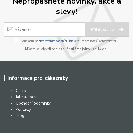
Nepropásněte novinky, akce a
slevy!
Přihlásit se
Souhlasím se
zpracováním osobních údajů
za účelem rozesílky newsletteru.
Můžete se kdykoli odhlásit. Zasíláme jednou za 14 dní.
Informace pro zákazníky
O nás
Jak nakupovat
Obchodní podmínky
Kontakty
Blog