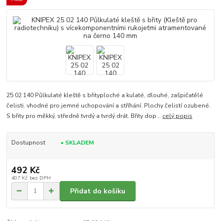
25 02 140 Půlkulaté kleště s břityploché a kulaté, dlouhé, zašpičatělé
čelisti. vhodné pro jemné uchopování a stříhání. Plochy čelistí ozubené.
S břity pro měkký, středně tvrdý a tvrdý drát. Břity dop...
celý popis
Dostupnost
• SKLADEM
492 Kč
407 Kč
bez DPH
Přidat do košíku