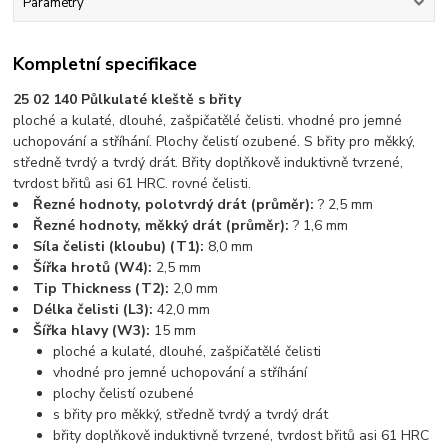
Parametry
Kompletní specifikace
25 02 140 Půlkulaté kleště s břity
ploché a kulaté, dlouhé, zašpičatělé čelisti. vhodné pro jemné
uchopování a stříhání. Plochy čelistí ozubené. S břity pro měkký,
středně tvrdý a tvrdý drát. Břity doplňkově induktivně tvrzené,
tvrdost břitů asi 61 HRC. rovné čelisti.
Řezné hodnoty, polotvrdý drát (průměr):
? 2,5 mm
Řezné hodnoty, měkký drát (průměr):
? 1,6 mm
Síla čelisti (kloubu) (T1):
8,0 mm
Šířka hrotů (W4):
2,5 mm
Tip Thickness (T2):
2,0 mm
Délka čelisti (L3):
42,0 mm
Šířka hlavy (W3):
15 mm
ploché a kulaté, dlouhé, zašpičatělé čelisti
vhodné pro jemné uchopování a stříhání
plochy čelistí ozubené
s břity pro měkký, středně tvrdý a tvrdý drát
břity doplňkově induktivně tvrzené, tvrdost břitů asi 61 HRC