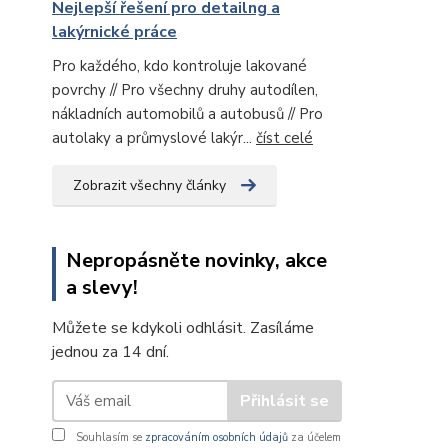
Nejlepší řešení pro detailng a
lakýrnické práce
Pro každého, kdo kontroluje lakované
povrchy // Pro všechny druhy autodílen,
nákladních automobilů a autobusů // Pro
autolaky a průmyslové lakýr...
číst celé
Zobrazit všechny články
Nepropásněte novinky, akce
a slevy!
Můžete se kdykoli odhlásit. Zasíláme
jednou za 14 dní.
Přihlásit se
Souhlasím se
zpracováním osobních údajů
za účelem