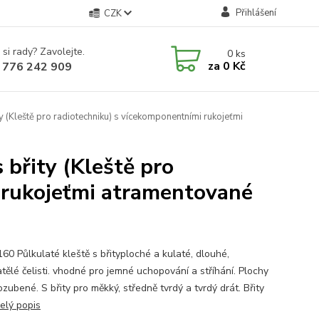
Přihlášení
CZK
 si rady? Zavolejte.
0
ks
za
0 Kč
 776 242 909
y (Kleště pro radiotechniku) s vícekomponentními rukojeťmi
 břity (Kleště pro
 rukojeťmi atramentované
160 Půlkulaté kleště s břityploché a kulaté, dlouhé,
tělé čelisti. vhodné pro jemné uchopování a stříhání. Plochy
 ozubené. S břity pro měkký, středně tvrdý a tvrdý drát. Břity
elý popis