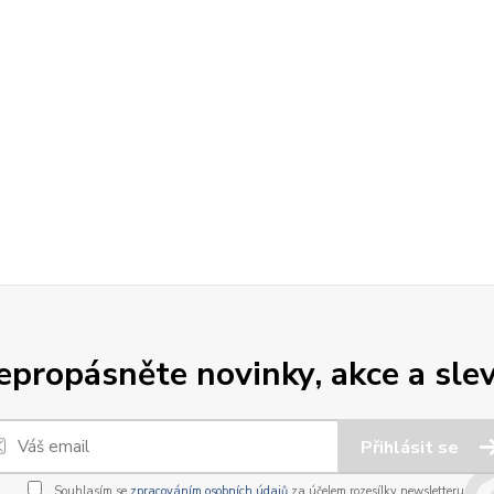
epropásněte novinky, akce a slev
Přihlásit se
Souhlasím se
zpracováním osobních údajů
za účelem rozesílky newsletteru.