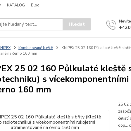
y
KATALOG
Blog
Nevíte
Hledat
+420
KNIPEX
Kombinované kleště
KNIPEX 25 02 160 Půlkulaté kleště s břit
vané na černo 160 mm
EX 25 02 160 Půlkulaté kleště s
otechniku) s vícekomponentními
erno 160 mm
25 02 
zašpiča
čelistí
dop...
c