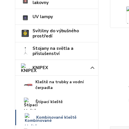
lakovny
UV lampy
Svítilny do výbušného
prostředí
Stojany na světla a
příslušenství
KNIPEX
Kleště na trubky a vodní
čerpadla
Štípací kleště
Kombinované kleště