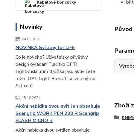
bři
Kabelové koncovky
Novinky
Původ 
04.01.2025
NOVINKA Svítilny for LIFE
Param
Co je nového? Uživatelsky přívětivý
design ovládání Tlačítko OPTI
Výrob
LightStisknutím tlačítka jasu aktivujete
režim OPTILight. Rozsvítí se zelený ind...
číst celé
15.10.2024
Zboží 
Akční nabídka dvou svítilen obsahuje
Scangrip WORK PEN 200 R Scangrip
KNIP
FLASH MICRO R
Akční nabídka dvou svítilen obsahuje