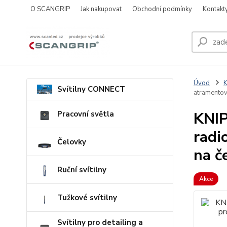
O SCANGRIP
Jak nakupovat
Obchodní podmínky
Kontakt
Úvod
Svítilny CONNECT
atramento
KNIP
Pracovní světla
radi
Čelovky
na č
Ruční svítilny
Akce
Tužkové svítilny
Svítilny pro detailing a