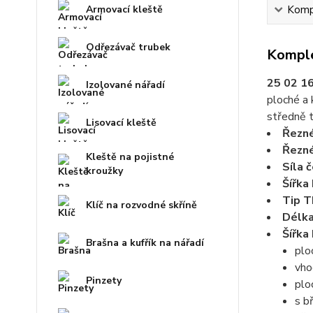
Armovací kleště
Kompl
Odřezávač trubek
Komple
25 02 16
Izolované nářadí
ploché a 
středně t
Lisovací kleště
Řezné
Řezné
Kleště na pojistné
Síla 
kroužky
Šířka
Tip T
Klíč na rozvodné skříně
Délka
Šířka
Brašna a kufřík na nářadí
plo
vho
Pinzety
plo
s b