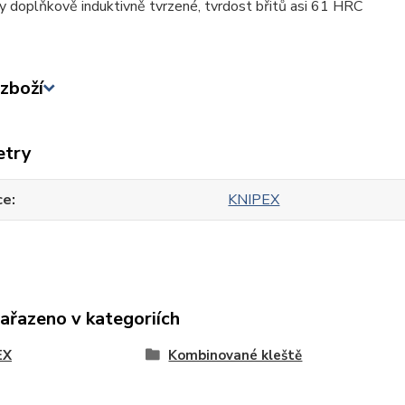
ty doplňkově induktivně tvrzené, tvrdost břitů asi 61 HRC
zboží
etry
ce
KNIPEX
zařazeno v kategoriích
EX
Kombinované kleště