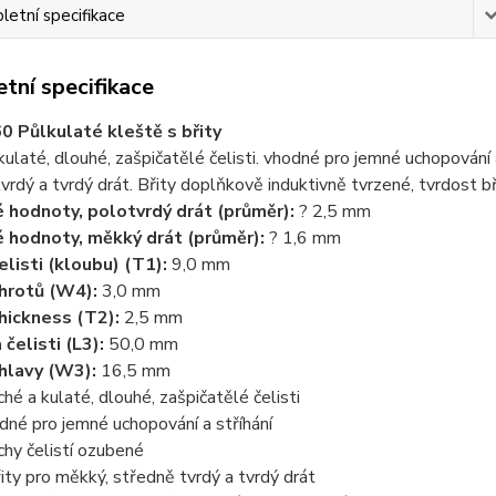
etní specifikace
tní specifikace
0 Půlkulaté kleště s břity
kulaté, dlouhé, zašpičatělé čelisti. vhodné pro jemné uchopování a
vrdý a tvrdý drát. Břity doplňkově induktivně tvrzené, tvrdost bř
 hodnoty, polotvrdý drát (průměr):
? 2,5 mm
 hodnoty, měkký drát (průměr):
? 1,6 mm
čelisti (kloubu) (T1):
9,0 mm
 hrotů (W4):
3,0 mm
hickness (T2):
2,5 mm
 čelisti (L3):
50,0 mm
 hlavy (W3):
16,5 mm
ché a kulaté, dlouhé, zašpičatělé čelisti
dné pro jemné uchopování a stříhání
chy čelistí ozubené
řity pro měkký, středně tvrdý a tvrdý drát