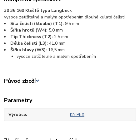
30 36 160 Kleště typu Langbeck
vysoce zatížitelné a malým opotřebením dlouhé kulaté čelisti.
Síla čelisti (kloubu) (T1):
9,5 mm
Šířka hrotů (W4):
5,0 mm
Tip Thickness (T2):
2,5 mm
Délka čelisti (L3):
41,0 mm
Šířka hlavy (W3):
16,5 mm
vysoce zatížitelné a malým opotřebením
Původ zboží
Parametry
Výrobce
KNIPEX