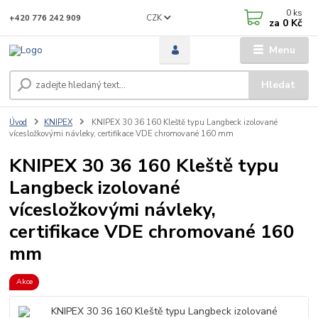
0
ks
CZK
+420 776 242 909
za
0 Kč
Menu
Hledat
Úvod
KNIPEX
KNIPEX 30 36 160 Kleště typu Langbeck izolované
vícesložkovými návleky, certifikace VDE chromované 160 mm
KNIPEX 30 36 160 Kleště typu
Langbeck izolované
vícesložkovými návleky,
certifikace VDE chromované 160
mm
Akce