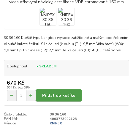
30 36 160 Kleště typu Langbeckvysoce zatížitelné a malým opotřebením
dlouhé kulaté čelisti. Síla čelisti (kloubu) (T1): 9,5 mmŠířka hrotů (W4):
5,0 mmTip Thickness (T2): 2,5 mmDélka čelisti (L3): 41,0...
celý popis
Dostupnost
• SKLADEM
670 Kč
554 Kč
bez DPH
Přidat do košíku
Číslo produktu:
30 36 160
EAN kód:
4003773002123
Výrobce:
KNIPEX