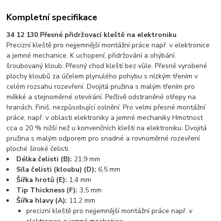
Kompletní specifikace
34 12 130 Přesné přidržovací kleště na elektroniku
Precizní kleště pro nejjemnější montážní práce např. v elektronice
a jemné mechanice. K uchopení, přidržování a ohýbání.
šroubovaný kloub: Přesný chod kleští bez vůle. Přesně vyrobené
plochy kloubů za účelem plynulého pohybu s nízkým třením v
celém rozsahu rozevření. Dvojitá pružina s malým třením pro
měkké a stejnoměrné otevírání. Pečlivě odstraněné otřepy na
hranách. Finiš, nezpůsobující oslnění. Pro velmi přesné montážní
práce, např. v oblasti elektroniky a jemné mechaniky Hmotnost
cca o 20 % nižší než u konvenčních kleští na elektroniku. Dvojitá
pružina s malým odporem pro snadné a rovnoměrné rozevření
ploché široké čelisti.
Délka čelisti (B):
21,9 mm
Síla čelisti (kloubu) (D):
6,5 mm
Šířka hrotů (E):
1,4 mm
Tip Thickness (F):
3,5 mm
Šířka hlavy (A):
11,2 mm
precizní kleště pro nejjemnější montážní práce např. v