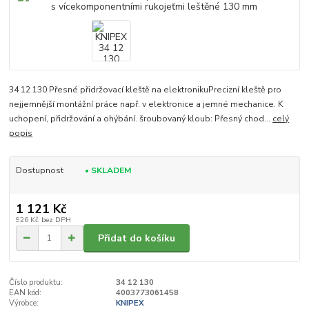
34 12 130 Přesné přidržovací kleště na elektronikuPrecizní kleště pro
nejjemnější montážní práce např. v elektronice a jemné mechanice. K
uchopení, přidržování a ohýbání. šroubovaný kloub: Přesný chod...
celý
popis
Dostupnost
• SKLADEM
1 121 Kč
926 Kč
bez DPH
Přidat do košíku
Číslo produktu:
34 12 130
EAN kód:
4003773061458
Výrobce:
KNIPEX