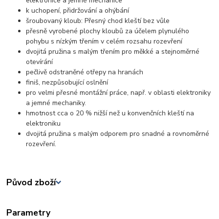
elektronice a jemné mechanice
k uchopení, přidržování a ohýbání
šroubovaný kloub: Přesný chod kleští bez vůle
přesně vyrobené plochy kloubů za účelem plynulého
pohybu s nízkým třením v celém rozsahu rozevření
dvojitá pružina s malým třením pro měkké a stejnoměrné
otevírání
pečlivě odstraněné otřepy na hranách
finiš, nezpůsobující oslnění
pro velmi přesné montážní práce, např. v oblasti elektroniky
a jemné mechaniky.
hmotnost cca o 20 % nižší než u konvenčních kleští na
elektroniku
dvojitá pružina s malým odporem pro snadné a rovnoměrné
rozevření.
Původ zboží
Parametry