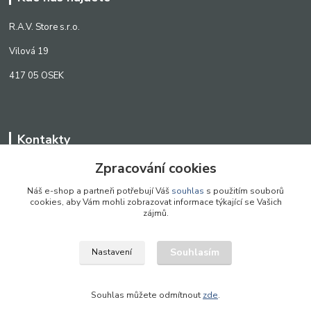
R.A.V. Store s.r.o.
Vilová 19
417 05 OSEK
Kontakty
Zpracování cookies
WWW.SCANLED.CZ
+420 776 242 909
Náš e-shop a partneři potřebují Váš
souhlas
s použitím souborů
cookies, aby Vám mohli zobrazovat informace týkající se Vašich
obchod@scanled.cz
zájmů.
Souhlasím
Nastavení
WWW.SCANLED.CZ 2022
Souhlas můžete odmítnout
zde
.
Vytvořeno na
Eshop-rychle.cz