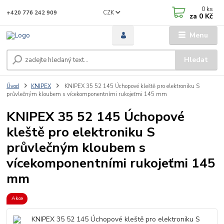
0
ks
CZK
+420 776 242 909
za
0 Kč
Menu
Hledat
Úvod
KNIPEX
KNIPEX 35 52 145 Úchopové kleště pro elektroniku S
průvlečným kloubem s vícekomponentními rukojeťmi 145 mm
KNIPEX 35 52 145 Úchopové
kleště pro elektroniku S
průvlečným kloubem s
vícekomponentními rukojeťmi 145
mm
Akce