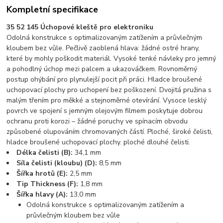
Kompletní specifikace
35 52 145 Úchopové kleště pro elektroniku
Odolná konstrukce s optimalizovaným zatížením a průvlečným
kloubem bez vůle. Pečlivě zaoblená hlava: žádné ostré hrany,
které by mohly poškodit materiál. Vysoké tenké návleky pro jemný
a pohodlný úchop mezi palcem a ukazováčkem. Rovnoměrný
postup ohýbání pro plynulejší pocit při práci. Hladce broušené
uchopovací plochy pro uchopení bez poškození. Dvojitá pružina s
malým třením pro měkké a stejnoměrné otevírání. Vysoce lesklý
povrch ve spojení s jemným olejovým filmem poskytuje dobrou
ochranu proti korozi – žádné poruchy ve spínacím obvodu
způsobené olupováním chromovaných částí. Ploché, široké čelisti,
hladce broušené uchopovací plochy. ploché dlouhé čelisti.
Délka čelisti (B):
34,1 mm
Síla čelisti (kloubu) (D):
8,5 mm
Šířka hrotů (E):
2,5 mm
Tip Thickness (F):
1,8 mm
Šířka hlavy (A):
13,0 mm
Odolná konstrukce s optimalizovaným zatížením a
průvlečným kloubem bez vůle