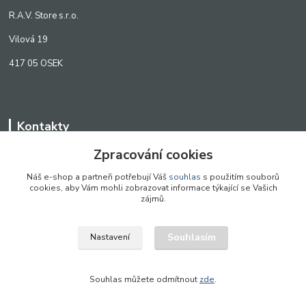
R.A.V. Store s.r.o.
Vilová 19
417 05 OSEK
Kontakty
Zpracování cookies
WWW.SCANLED.CZ
+420 776 242 909
Náš e-shop a partneři potřebují Váš
souhlas
s použitím souborů
cookies, aby Vám mohli zobrazovat informace týkající se Vašich
obchod@scanled.cz
zájmů.
Souhlasím
Nastavení
WWW.SCANLED.CZ 2022
Souhlas můžete odmítnout
zde
.
Vytvořeno na
Eshop-rychle.cz