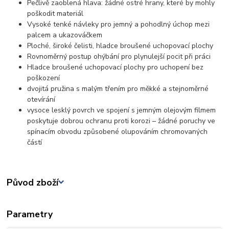
Pečlivě zaoblená hlava: žádné ostré hrany, které by mohly
poškodit materiál
Vysoké tenké návleky pro jemný a pohodlný úchop mezi
palcem a ukazováčkem
Ploché, široké čelisti, hladce broušené uchopovací plochy
Rovnoměrný postup ohýbání pro plynulejší pocit při práci
Hladce broušené uchopovací plochy pro uchopení bez
poškození
dvojitá pružina s malým třením pro měkké a stejnoměrné
otevírání
vysoce lesklý povrch ve spojení s jemným olejovým filmem
poskytuje dobrou ochranu proti korozi – žádné poruchy ve
spínacím obvodu způsobené olupováním chromovaných
částí
Původ zboží
Parametry