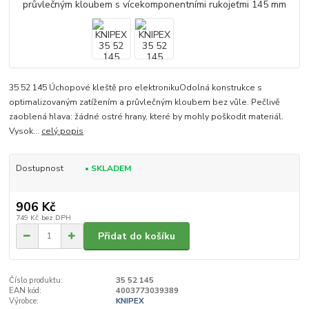
35 52 145 Úchopové kleště pro elektronikuOdolná konstrukce s
optimalizovaným zatížením a průvlečným kloubem bez vůle. Pečlivě
zaoblená hlava: žádné ostré hrany, které by mohly poškodit materiál.
Vysok...
celý popis
Dostupnost
• SKLADEM
906 Kč
749 Kč
bez DPH
Přidat do košíku
Číslo produktu:
35 52 145
EAN kód:
4003773039389
Výrobce:
KNIPEX