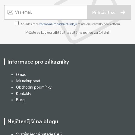
Přihlásit se
Souhlasím se
zpracováním osobních údajů
za účelem rozesílky newsletteru.
Můžete se kdykoli odhlásit. Zasíláme jednou za 14 dní.
Informace pro zákazníky
O nás
Jak nakupovat
Obchodní podmínky
Kontakty
Blog
Nejčtenější na blogu
Systém jedné baterie CAS