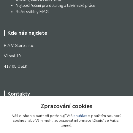
Nejlepší řešení pro detailng a lakýrnické práce
Ruční svítilny MAG
Kde nás najdete
R.A.V. Store s.r.o.
Vilová 19
417 05 OSEK
Kontakty
Zpracování cookies
WWW.SCANLED.CZ
+420 776 242 909
Náš e-shop a partneři potřebují Váš
souhlas
s použitím souborů
cookies, aby Vám mohli zobrazovat informace týkající se Vašich
obchod@scanled.cz
zájmů.