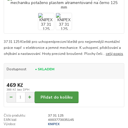
37 31 125 Kleště pro uchopeníprecizní kleště pro nejjemnější montážní
práce např. v elektronice a jemné mechanice. K uchopení, přidržování a
ohýbání a nastavování. Hroty precizně broušené. Plochy čeli...
celý popis
Dostupnost
• SKLADEM
469 Kč
388 Kč
bez DPH
Přidat do košíku
Číslo produktu:
37 31 125
EAN kód:
4003773035145
Výrobce:
KNIPEX