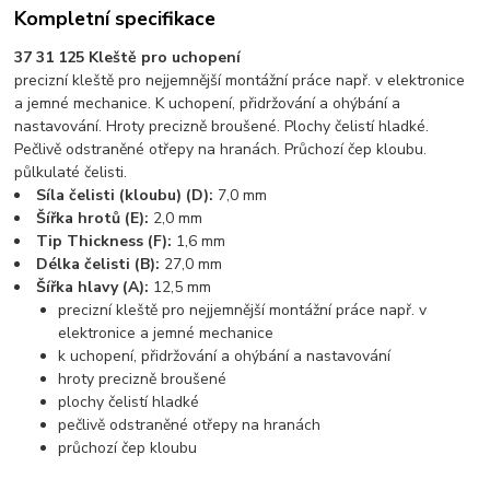
Kompletní specifikace
37 31 125 Kleště pro uchopení
precizní kleště pro nejjemnější montážní práce např. v elektronice
a jemné mechanice. K uchopení, přidržování a ohýbání a
nastavování. Hroty precizně broušené. Plochy čelistí hladké.
Pečlivě odstraněné otřepy na hranách. Průchozí čep kloubu.
půlkulaté čelisti.
Síla čelisti (kloubu) (D):
7,0 mm
Šířka hrotů (E):
2,0 mm
Tip Thickness (F):
1,6 mm
Délka čelisti (B):
27,0 mm
Šířka hlavy (A):
12,5 mm
precizní kleště pro nejjemnější montážní práce např. v
elektronice a jemné mechanice
k uchopení, přidržování a ohýbání a nastavování
hroty precizně broušené
plochy čelistí hladké
pečlivě odstraněné otřepy na hranách
průchozí čep kloubu