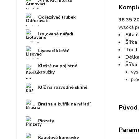
Armovací kleště
Komple
Odřezávač trubek
38 35 20
vysoká pe
Izolované nářadí
Síla 
Šířka
Tip T
Lisovací kleště
Délka
Šířka
Kleště na pojistné
vys
kroužky
plo
Klíč na rozvodné skříně
Brašna a kufřík na nářadí
Původ 
Pinzety
Param
Kabelové koncovky