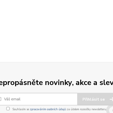
epropásněte novinky, akce a slev
Přihlásit se
Souhlasím se
zpracováním osobních údajů
za účelem rozesílky newsletteru.