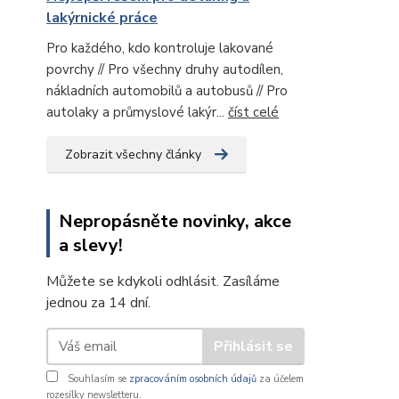
lakýrnické práce
Pro každého, kdo kontroluje lakované
povrchy // Pro všechny druhy autodílen,
nákladních automobilů a autobusů // Pro
autolaky a průmyslové lakýr...
číst celé
Zobrazit všechny články
Nepropásněte novinky, akce
a slevy!
Můžete se kdykoli odhlásit. Zasíláme
jednou za 14 dní.
Přihlásit se
Souhlasím se
zpracováním osobních údajů
za účelem
rozesílky newsletteru.