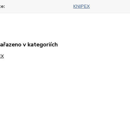
ce
KNIPEX
zařazeno v kategoriích
EX