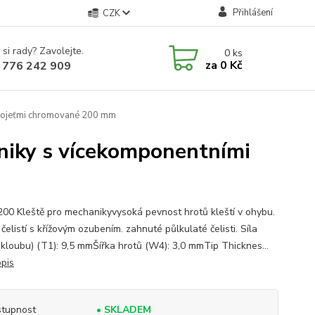
Přihlášení
CZK
 si rady? Zavolejte.
0
ks
za
0 Kč
 776 242 909
ukojeťmi chromované 200 mm
niky s vícekomponentními
200 Kleště pro mechanikyvysoká pevnost hrotů kleští v ohybu.
čelistí s křížovým ozubením. zahnuté půlkulaté čelisti. Síla
 (kloubu) (T1): 9,5 mmŠířka hrotů (W4): 3,0 mmTip Thicknes...
opis
tupnost
• SKLADEM