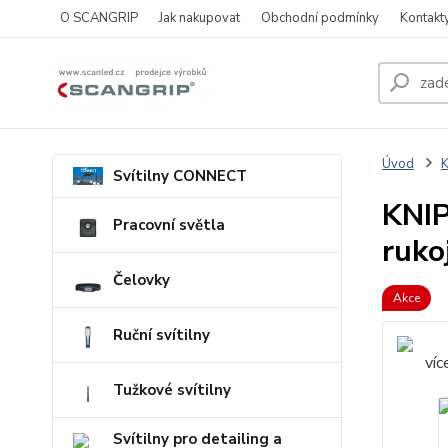
O SCANGRIP
Jak nakupovat
Obchodní podmínky
Kontakt
Úvod
Svítilny CONNECT
KNIP
Pracovní světla
ruko
Čelovky
Akce
Ruční svítilny
Tužkové svítilny
Svítilny pro detailing a