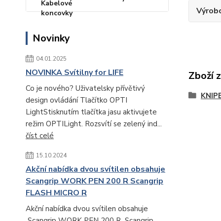
Výrob
Novinky
04.01.2025
NOVINKA Svítilny for LIFE
Zboží 
Co je nového? Uživatelsky přívětivý
KNIP
design ovládání Tlačítko OPTI
LightStisknutím tlačítka jasu aktivujete
režim OPTILight. Rozsvítí se zelený ind...
číst celé
15.10.2024
Akční nabídka dvou svítilen obsahuje
Scangrip WORK PEN 200 R Scangrip
FLASH MICRO R
Akční nabídka dvou svítilen obsahuje
Scangrip WORK PEN 200 R Scangrip