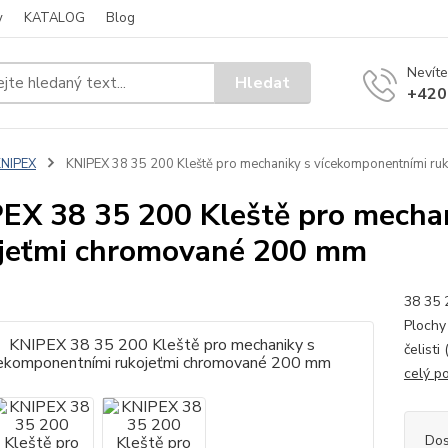
y
KATALOG
Blog
Nevíte
Hledat
+420
KNIPEX
KNIPEX 38 35 200 Kleště pro mechaniky s vícekomponentními r
EX 38 35 200 Kleště pro mecha
jeťmi chromované 200 mm
38 35 
Plochy 
čelisti
celý p
Dos