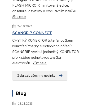
FLASH MICRO R imitovaná edice,
obsahuje 2 svítilny v exkluzivním balíčku ...
číst celé
24.10.2022
SCANGRIP CONNECT
CHYTRÝ KONEKTOR Jste fanouškem
konkrétní značky elektrického nářadí?
SCANGRIP vyvinul jedinečný KONEKTOR
pro každou jednotlivou značku
elektrickéh...
číst celé
Zobrazit všechny novinky
Blog
18.11.2023