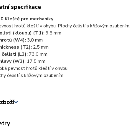
tní specifikace
0 Kleště pro mechaniky
vnost hrotů kleští v ohybu. Plochy čelistí s křížovým ozubením. 
čelisti (kloubu) (T1):
9,5 mm
 hrotů (W4):
3,0 mm
hickness (T2):
2,5 mm
 čelisti (L3):
73,0 mm
 hlavy (W3):
17,5 mm
oká pevnost hrotů kleští v ohybu
chy čelistí s křížovým ozubením
zboží
etry