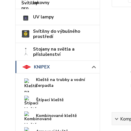
lakovny
UV lampy
Svítilny do výbušného
prostředí
Stojany na světla a
příslušenství
KNIPEX
Kleště na trubky a vodní
čerpadla
Štípací kleště
Kombinované kleště
Kompl