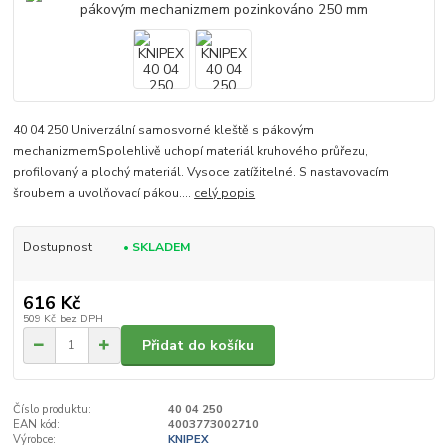
40 04 250 Univerzální samosvorné kleště s pákovým
mechanizmemSpolehlivě uchopí materiál kruhového průřezu,
profilovaný a plochý materiál. Vysoce zatížitelné. S nastavovacím
šroubem a uvolňovací pákou....
celý popis
Dostupnost
• SKLADEM
616 Kč
509 Kč
bez DPH
Přidat do košíku
Číslo produktu:
40 04 250
EAN kód:
4003773002710
Výrobce:
KNIPEX