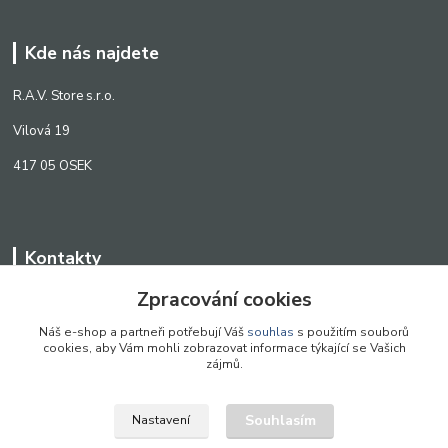
Kde nás najdete
R.A.V. Store s.r.o.
Vilová 19
417 05 OSEK
Kontakty
Zpracování cookies
WWW.SCANLED.CZ
+420 776 242 909
Náš e-shop a partneři potřebují Váš
souhlas
s použitím souborů
cookies, aby Vám mohli zobrazovat informace týkající se Vašich
obchod@scanled.cz
zájmů.
Souhlasím
Nastavení