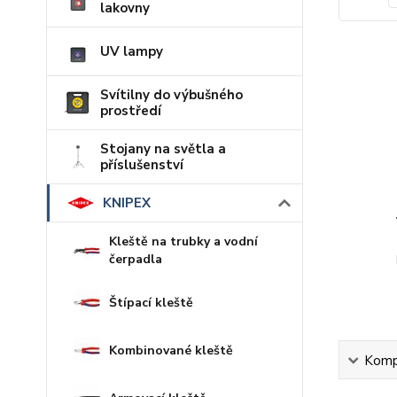
lakovny
UV lampy
Svítilny do výbušného
prostředí
Stojany na světla a
příslušenství
KNIPEX
Kleště na trubky a vodní
čerpadla
Štípací kleště
Kombinované kleště
Kompl