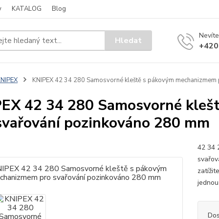
y
KATALOG
Blog
Nevíte
Hledat
+420
KNIPEX
KNIPEX 42 34 280 Samosvorné kleště s pákovým mechanizmem 
EX 42 34 280 Samosvorné kleš
svařování pozinkováno 280 mm
42 34 
svařová
zatíži
jednou
Dos