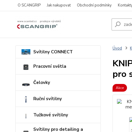
O SCANGRIP
Jak nakupovat
Obchodní podmínky
Kontakt
Úvod
Svítilny CONNECT
KNIP
Pracovní světla
pro 
Čelovky
Akce
Ruční svítilny
Tužkové svítilny
Svítilny pro detailing a