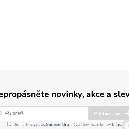
epropásněte novinky, akce a slev
Přihlásit se
Souhlasím se
zpracováním osobních údajů
za účelem rozesílky newsletteru.