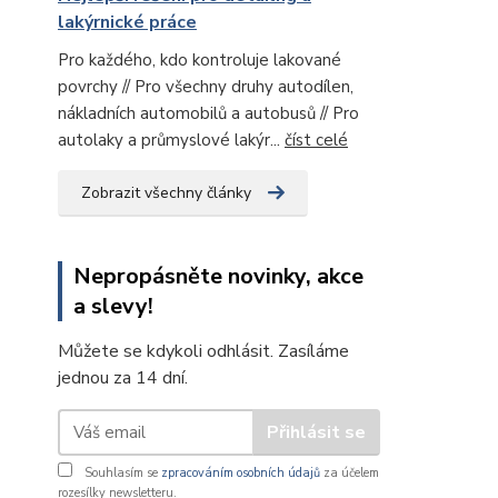
lakýrnické práce
Pro každého, kdo kontroluje lakované
povrchy // Pro všechny druhy autodílen,
nákladních automobilů a autobusů // Pro
autolaky a průmyslové lakýr...
číst celé
Zobrazit všechny články
Nepropásněte novinky, akce
a slevy!
Můžete se kdykoli odhlásit. Zasíláme
jednou za 14 dní.
Přihlásit se
Souhlasím se
zpracováním osobních údajů
za účelem
rozesílky newsletteru.