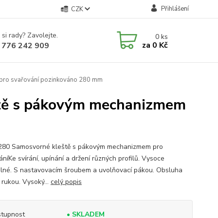
Přihlášení
CZK
 si rady? Zavolejte.
0
ks
za
0 Kč
 776 242 909
pro svařování pozinkováno 280 mm
tě s pákovým mechanizmem
280 Samosvorné kleště s pákovým mechanizmem pro
níKe svírání, upínání a držení různých profilů. Vysoce
telné. S nastavovacím šroubem a uvolňovací pákou. Obsluha
 rukou. Vysoký...
celý popis
tupnost
• SKLADEM