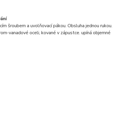
ání
ovacím šroubem a uvolňovací pákou. Obsluha jednou rukou.
hrom-vanadové oceli, kované v zápustce. upíná objemné