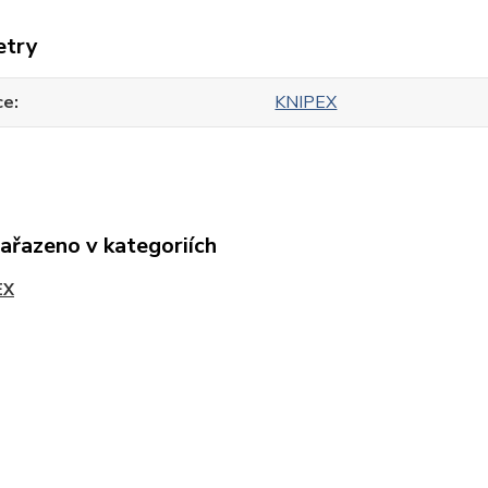
etry
ce
KNIPEX
zařazeno v kategoriích
EX