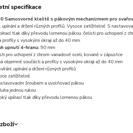
tní specifikace
80 Samosvorné kleště s pákovým mechanizmem pro svařov
í, upínání a držení různých profilů. Vysoce zatížitelné. S nastav
ínací tlak díky převodu lomenou pákou. čelisti pro uchopení z c
a profily s vysokými okraji až do 40 mm.
h upnutí 4-hranu:
90 mm
isti pro uchopení z chrom-vanadové oceli, kované v zápustce
ná objemné součásti a profily s vysokými okraji až do 40 mm
vírání, upínání a držení různých profilů
oce zatížitelné
astavovacím šroubem a uvolňovací pákou
luha jednou rukou
oký upínací tlak díky převodu lomenou pákou
zboží