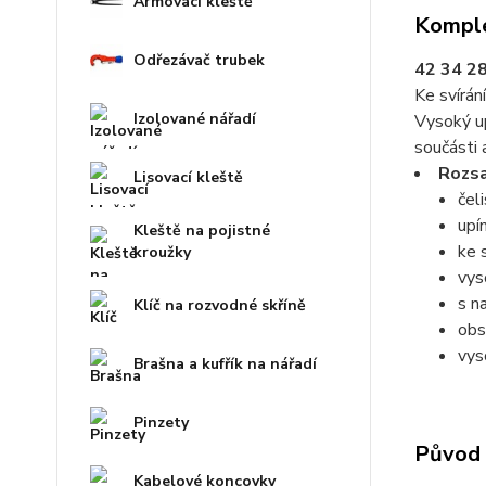
Armovací kleště
Komple
Odřezávač trubek
42 34 2
Ke svírán
Izolované nářadí
Vysoký up
součásti 
Rozsa
Lisovací kleště
čel
upí
Kleště na pojistné
ke s
kroužky
vys
s n
Klíč na rozvodné skříně
obs
vys
Brašna a kufřík na nářadí
Pinzety
Původ 
Kabelové koncovky