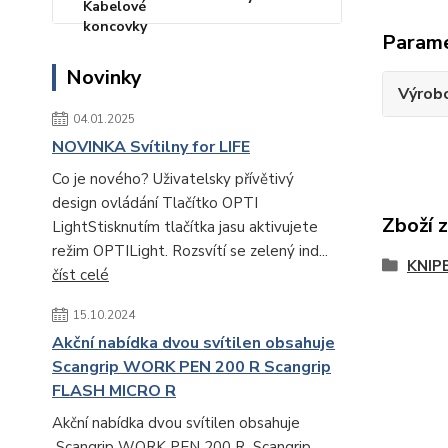
Param
Novinky
Výrob
04.01.2025
NOVINKA Svítilny for LIFE
Co je nového? Uživatelsky přívětivý
design ovládání Tlačítko OPTI
Zboží 
LightStisknutím tlačítka jasu aktivujete
režim OPTILight. Rozsvítí se zelený ind...
KNIP
číst celé
15.10.2024
Akční nabídka dvou svítilen obsahuje
Scangrip WORK PEN 200 R Scangrip
FLASH MICRO R
Akční nabídka dvou svítilen obsahuje
Scangrip WORK PEN 200 R Scangrip