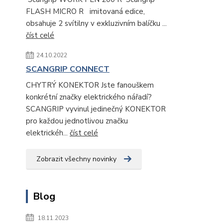
FLASH MICRO R imitovaná edice,
obsahuje 2 svítilny v exkluzivním balíčku ...
číst celé
24.10.2022
SCANGRIP CONNECT
CHYTRÝ KONEKTOR Jste fanouškem
konkrétní značky elektrického nářadí?
SCANGRIP vyvinul jedinečný KONEKTOR
pro každou jednotlivou značku
elektrickéh...
číst celé
Zobrazit všechny novinky
Blog
18.11.2023