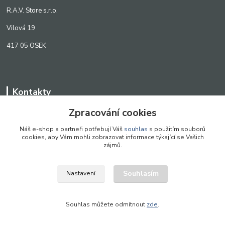
R.A.V. Store s.r.o.
Vilová 19
417 05 OSEK
Kontakty
Zpracování cookies
WWW.SCANLED.CZ
+420 776 242 909
Náš e-shop a partneři potřebují Váš
souhlas
s použitím souborů
cookies, aby Vám mohli zobrazovat informace týkající se Vašich
obchod@scanled.cz
zájmů.
Souhlasím
Nastavení
WWW.SCANLED.CZ 2022
Souhlas můžete odmítnout
zde
.
Vytvořeno na
Eshop-rychle.cz