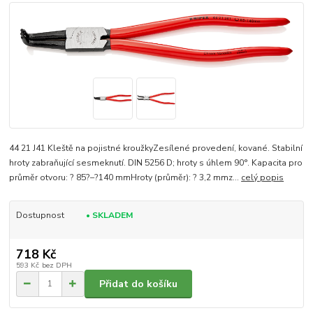
44 21 J41 Kleště na pojistné kroužkyZesílené provedení, kované. Stabilní
hroty zabraňující sesmeknutí. DIN 5256 D; hroty s úhlem 90°. Kapacita pro
průměr otvoru: ? 85?–?140 mmHroty (průměr): ? 3,2 mmz...
celý popis
Dostupnost
• SKLADEM
718 Kč
593 Kč
bez DPH
Přidat do košíku