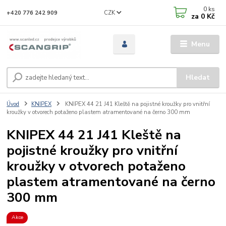
0
ks
CZK
+420 776 242 909
za
0 Kč
Menu
Hledat
Úvod
KNIPEX
KNIPEX 44 21 J41 Kleště na pojistné kroužky pro vnitřní
kroužky v otvorech potaženo plastem atramentované na černo 300 mm
KNIPEX 44 21 J41 Kleště na
pojistné kroužky pro vnitřní
kroužky v otvorech potaženo
plastem atramentované na černo
300 mm
Akce