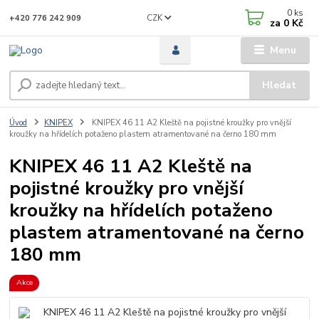
0
ks
CZK
+420 776 242 909
za
0 Kč
Menu
Hledat
Úvod
KNIPEX
KNIPEX 46 11 A2 Kleště na pojistné kroužky pro vnější
kroužky na hřídelích potaženo plastem atramentované na černo 180 mm
KNIPEX 46 11 A2 Kleště na
pojistné kroužky pro vnější
kroužky na hřídelích potaženo
plastem atramentované na černo
180 mm
Akce