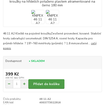
46 11 A2 Kleště na pojistné kroužkyZesílené provedení, kované. Stabilní
hroty zabraňující sesmeknutí. DIN 5254 A; rovné hroty. Kapacita pro
průměr hřídele: ? 19?–?60 mmHroty (průměr): ? 1,8 mmzesílené...
celý
popis
Dostupnost
• SKLADEM
399 Kč
330 Kč
bez DPH
Přidat do košíku
Číslo produktu:
46 11 A2
EAN kód:
4003773022916