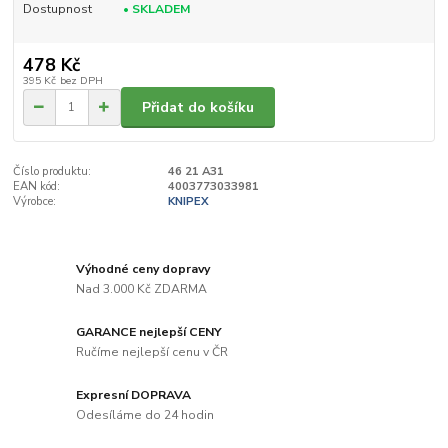
Dostupnost
• SKLADEM
478 Kč
395 Kč
bez DPH
Přidat do košíku
Číslo produktu:
46 21 A31
EAN kód:
4003773033981
Výrobce:
KNIPEX
Výhodné ceny dopravy
Nad 3.000 Kč ZDARMA
GARANCE nejlepší CENY
Ručíme nejlepší cenu v ČR
Expresní DOPRAVA
Odesíláme do 24 hodin