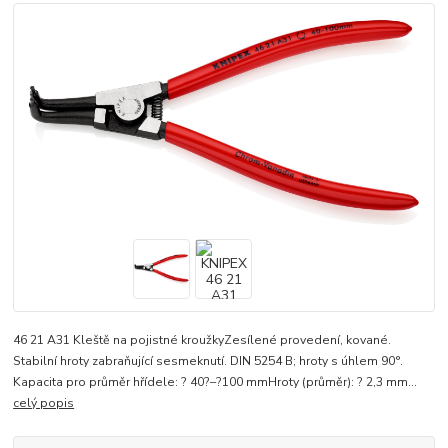
46 21 A31 Kleště na pojistné kroužkyZesílené provedení, kované.
Stabilní hroty zabraňující sesmeknutí. DIN 5254 B; hroty s úhlem 90°.
Kapacita pro průměr hřídele: ? 40?–?100 mmHroty (průměr): ? 2,3 mm...
celý popis