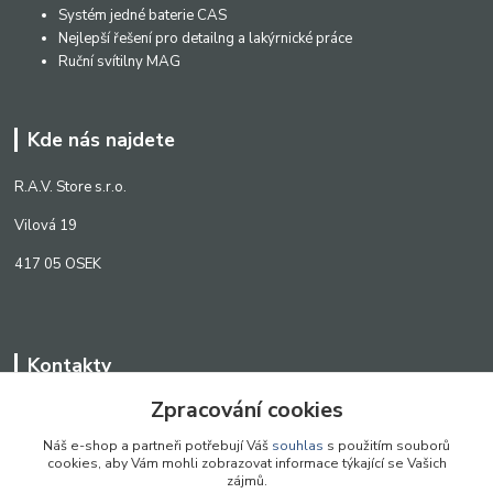
Systém jedné baterie CAS
Nejlepší řešení pro detailng a lakýrnické práce
Ruční svítilny MAG
Kde nás najdete
R.A.V. Store s.r.o.
Vilová 19
417 05 OSEK
Kontakty
Zpracování cookies
WWW.SCANLED.CZ
+420 776 242 909
Náš e-shop a partneři potřebují Váš
souhlas
s použitím souborů
cookies, aby Vám mohli zobrazovat informace týkající se Vašich
obchod@scanled.cz
zájmů.