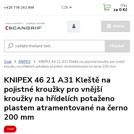
0
ks
CZK
+420 776 242 909
za
0 Kč
Menu
Hledat
Úvod
KNIPEX
KNIPEX 46 21 A31 Kleště na pojistné kroužky pro vnější
kroužky na hřídelích potaženo plastem atramentované na černo 200 mm
KNIPEX 46 21 A31 Kleště na
pojistné kroužky pro vnější
kroužky na hřídelích potaženo
plastem atramentované na černo
200 mm
Akce