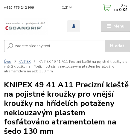
0
ks
CZK
+420 776 242 909
za
0 Kč
Menu
Hledat
Úvod
KNIPEX
KNIPEX 49 41 A11 Precizní kleště na pojistné kroužky pro
vnější kroužky na hřídelích potaženy neklouzavým plastem fosfátováno
atramentolem na šedo 130 mm
KNIPEX 49 41 A11 Precizní kleště
na pojistné kroužky pro vnější
kroužky na hřídelích potaženy
neklouzavým plastem
fosfátováno atramentolem na
šedo 130 mm