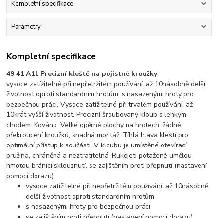
Kompletní specifikace
Parametry
Kompletní specifikace
49 41 A11 Precizní kleště na pojistné kroužky
vysoce zatížitelné při nepřetržitém používání: až 10násobně delší
životnost oproti standardním hrotům. s nasazenými hroty pro
bezpečnou práci. Vysoce zatížitelné při trvalém používání, až
10krát vyšší životnost. Precizní šroubovaný kloub s lehkým
chodem. Kováno. Velké opěrné plochy na hrotech: žádné
překroucení kroužků, snadná montáž. Tíhlá hlava kleští pro
optimální přístup k součásti. V kloubu je umístěné otevírací
pružina, chráněná a neztratitelná. Rukojeti potažené umělou
hmotou bránící sklouznutí. se zajištěním proti přepnutí (nastavení
pomocí dorazu).
vysoce zatížitelné při nepřetržitém používání: až 10násobně
delší životnost oproti standardním hrotům
s nasazenými hroty pro bezpečnou práci
se zajištěním proti přepnutí (nastavení pomocí dorazu)