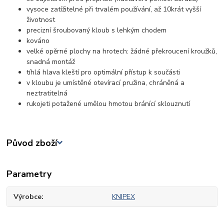
vysoce zatížitelné při trvalém používání, až 10krát vyšší
životnost
precizní šroubovaný kloub s lehkým chodem
kováno
velké opěrné plochy na hrotech: žádné překroucení kroužků,
snadná montáž
tíhlá hlava kleští pro optimální přístup k součásti
v kloubu je umístěné otevírací pružina, chráněná a
neztratitelná
rukojeti potažené umělou hmotou bránící sklouznutí
Původ zboží
Parametry
Výrobce
KNIPEX