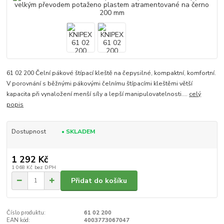
61 02 200 Čelní pákové štípací kleště na čepysilné, kompaktní, komfortní.
V porovnání s běžnými pákovými čelnímu štípacími kleštěmi větší
kapacita při vynaložení menší síly a lepší manipulovatelnosti....
celý
popis
Dostupnost
• SKLADEM
1 292 Kč
1 068 Kč
bez DPH
Přidat do košíku
Číslo produktu:
61 02 200
EAN kód:
4003773067047