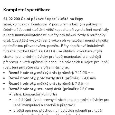
Kompletní specifikace
61 02 200 Čelní pákové štípací kleště na čepy
silné, kompaktní, komfortní. V porovnání s běžnými pákovými
čelnímu štípacími kleštěmi větší kapacita při vynaložení menší síly
a lepší manipulovatelnosti. S břity pro měkký, tvrdý a pružinový
drát. Obzvláště vysoký řezný výkon při vynaložení menší síly díky
optimálnímu převodovému poměru. Břity doplňkově induktivně
tvrzené, tvrdost břitů asi 64 HRC. se štíhlými, dvoubarevnými
vícekomponentními návleky pro lepší manipulaci a snadnější
přepravu. s větší opěrnou plochou na návlecích rukojetí pro lepší
rozložení přítlačné síly a příjemnější práci.
Řezné hodnoty, měkký drát (průměr):
? 1?–?6 mm
Řezné hodnoty, polotvrdý drát (průměr):
? 4,0 mm
Řezné hodnoty, měkký drát (průměr):
? 3,5 mm
Řezné hodnoty, strunový drát (průměr):
? 3,0 mm
silné, kompaktní, komfortní
se štíhlými, dvoubarevnými vícekomponentními návleky pro
lepší manipulaci a snadnější přepravu
s větší opěrnou plochou na návlecích rukojetí pro lepší