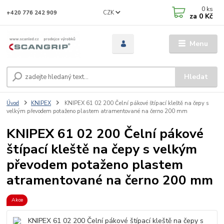
0
ks
CZK
+420 776 242 909
za
0 Kč
Menu
Hledat
Úvod
KNIPEX
KNIPEX 61 02 200 Čelní pákové štípací kleště na čepy s
velkým převodem potaženo plastem atramentované na černo 200 mm
KNIPEX 61 02 200 Čelní pákové
štípací kleště na čepy s velkým
převodem potaženo plastem
atramentované na černo 200 mm
Akce