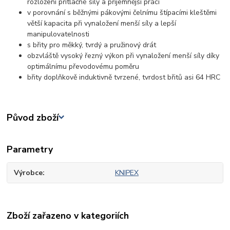
rozložení přítlačné síly a příjemnější práci
v porovnání s běžnými pákovými čelnímu štípacími kleštěmi
větší kapacita při vynaložení menší síly a lepší
manipulovatelnosti
s břity pro měkký, tvrdý a pružinový drát
obzvláště vysoký řezný výkon při vynaložení menší síly díky
optimálnímu převodovému poměru
břity doplňkově induktivně tvrzené, tvrdost břitů asi 64 HRC
Původ zboží
Parametry
Výrobce
KNIPEX
Zboží zařazeno v kategoriích