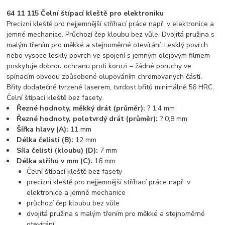
64 11 115 Čelní štípací kleště pro elektroniku
Precizní kleště pro nejjemnější stříhací práce např. v elektronice a
jemné mechanice. Průchozí čep kloubu bez vůle. Dvojitá pružina s
malým třením pro měkké a stejnoměrné otevírání. Lesklý povrch
nebo vysoce lesklý povrch ve spojení s jemným olejovým filmem
poskytuje dobrou ochranu proti korozi – žádné poruchy ve
spínacím obvodu způsobené olupováním chromovaných částí.
Břity dodatečně tvrzené laserem, tvrdost břitů minimálně 56 HRC.
Čelní štípací kleště bez fasety.
Řezné hodnoty, měkký drát (průměr):
? 1,4 mm
Řezné hodnoty, polotvrdý drát (průměr):
? 0,8 mm
Šířka hlavy (A):
11 mm
Délka čelisti (B):
12 mm
Síla čelisti (kloubu) (D):
7 mm
Délka střihu v mm (C):
16 mm
Čelní štípací kleště bez fasety
precizní kleště pro nejjemnější stříhací práce např. v
elektronice a jemné mechanice
průchozí čep kloubu bez vůle
dvojitá pružina s malým třením pro měkké a stejnoměrné
otevírání