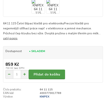
64 11 115 Čelní štípací kleště pro elektronikuPrecizní kleště pro
nejjemnější stříhací práce např. v elektronice a jemné mechanice.
Průchozí čep kloubu bez vůle. Dvojitá pružina s malým třením pro měk...
celý popis
Dostupnost
• SKLADEM
859 Kč
710 Kč
bez DPH
Přidat do košíku
Číslo produktu:
64 11 115
EAN kód:
4003773017769
Výrobce:
KNIPEX