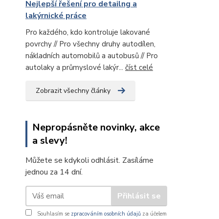
Nejlepší řešení pro detailng a
lakýrnické práce
Pro každého, kdo kontroluje lakované
povrchy // Pro všechny druhy autodílen,
nákladních automobilů a autobusů // Pro
autolaky a průmyslové lakýr...
číst celé
Zobrazit všechny články
Nepropásněte novinky, akce
a slevy!
Můžete se kdykoli odhlásit. Zasíláme
jednou za 14 dní.
Přihlásit se
Souhlasím se
zpracováním osobních údajů
za účelem