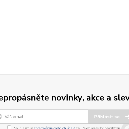
epropásněte novinky, akce a slev
Přihlásit se
Souhlasím se
zpracováním osobních údajů
za účelem rozesílky newsletteru.