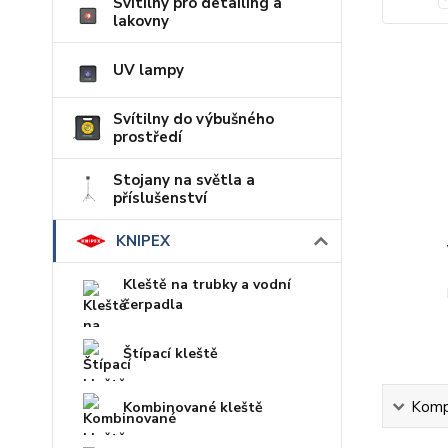
Svítilny pro detailing a
lakovny
UV lampy
Svítilny do výbušného
prostředí
Stojany na světla a
příslušenství
KNIPEX
Kleště na trubky a vodní
čerpadla
Štípací kleště
Kompl
Kombinované kleště