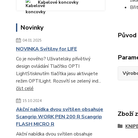
žád
Kabelové koncovky
Bři
Novinky
Původ 
04.01.2025
NOVINKA Svítilny for LIFE
Param
Co je nového? Uživatelsky přívětivý
design ovládání Tlačítko OPTI
Výrob
LightStisknutím tlačítka jasu aktivujete
režim OPTILight. Rozsvítí se zelený ind...
číst celé
15.10.2024
Akční nabídka dvou svítilen obsahuje
Zboží 
Scangrip WORK PEN 200 R Scangrip
FLASH MICRO R
KNIP
Akční nabídka dvou svítilen obsahuje