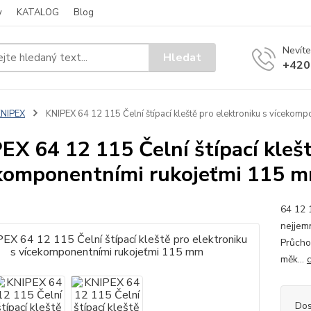
y
KATALOG
Blog
Nevíte
Hledat
+420
KNIPEX
KNIPEX 64 12 115 Čelní štípací kleště pro elektroniku s vícekom
EX 64 12 115 Čelní štípací klešt
komponentními rukojeťmi 115 
64 12 1
nejjem
Průcho
měk...
Dos