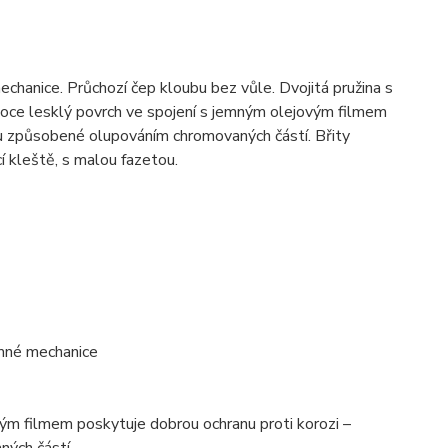
mechanice. Průchozí čep kloubu bez vůle. Dvojitá pružina s
oce lesklý povrch ve spojení s jemným olejovým filmem
du způsobené olupováním chromovaných částí. Břity
 kleště, s malou fazetou.
jemné mechanice
ým filmem poskytuje dobrou ochranu proti korozi –