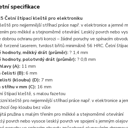
tní specifikace
5 Čelní štípací kleště pro elektroniku
kleště pro nejjemnější stříhací práce např. v elektronice a jemné 
ním pro měkké a stejnoměrné otevírání. Lesklý povrch nebo vys
 dobrou ochranu proti korozi – žádné poruchy ve spínacím obvo
 tvrzené laserem, tvrdost břitů minimálně 56 HRC. Čelní štípací
 hodnoty, měkký drát (průměr):
? 1,4 mm
 hodnoty, polotvrdý drát (průměr):
? 0,8 mm
 hlavy (A):
11 mm
 čelisti (B):
6 mm
elisti (kloubu) (D):
7 mm
 střihu v mm (C):
16 mm
ní štípací kleště, s malou fazetou
cizní kleště pro nejjemnější stříhací práce např. v elektronice a 
chozí čep kloubu bez vůle
jitá pružina s malým třením pro měkké a stejnoměrné otevírání
klý povrch nebo vysoce lesklý povrch ve spojení s jemným olejov