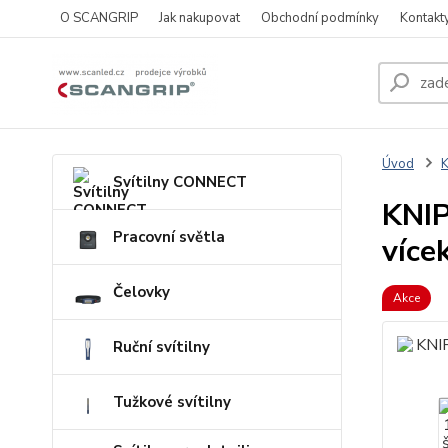
O SCANGRIP
Jak nakupovat
Obchodní podmínky
Kontakt
Úvod
Svítilny CONNECT
KNIP
Pracovní světla
více
Čelovky
Akce
Ruční svítilny
Tužkové svítilny