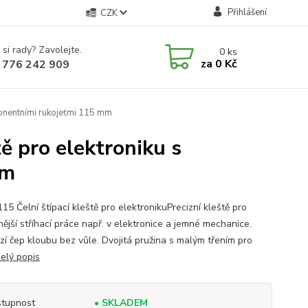
Přihlášení
CZK
 si rady? Zavolejte.
0
ks
za
0 Kč
 776 242 909
ponentními rukojeťmi 115 mm
ě pro elektroniku s
mm
15 Čelní štípací kleště pro elektronikuPrecizní kleště pro
nější stříhací práce např. v elektronice a jemné mechanice.
zí čep kloubu bez vůle. Dvojitá pružina s malým třením pro
celý popis
tupnost
• SKLADEM