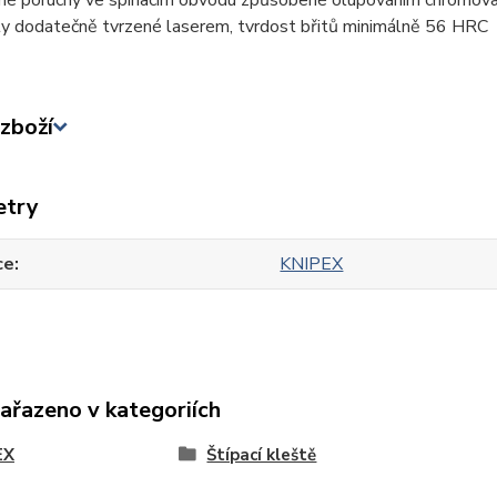
né poruchy ve spínacím obvodu způsobené olupováním chromova
ty dodatečně tvrzené laserem, tvrdost břitů minimálně 56 HRC
zboží
etry
ce
KNIPEX
zařazeno v kategoriích
EX
Štípací kleště