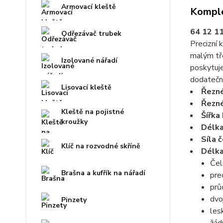
Armovací kleště
Komple
64 12 11
Odřezávač trubek
Precizní 
malým tře
Izolované nářadí
poskytuje
dodatečně
Lisovací kleště
Řezné
Řezné
Kleště na pojistné
Šířka
kroužky
Délka
Síla č
Klíč na rozvodné skříně
Délka
Čel
Brašna a kufřík na nářadí
pre
prů
dvo
Pinzety
les