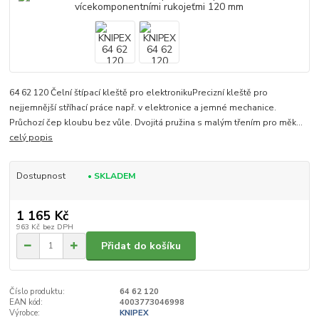
64 62 120 Čelní štípací kleště pro elektronikuPrecizní kleště pro
nejjemnější stříhací práce např. v elektronice a jemné mechanice.
Průchozí čep kloubu bez vůle. Dvojitá pružina s malým třením pro měk...
celý popis
Dostupnost
• SKLADEM
1 165 Kč
963 Kč
bez DPH
Přidat do košíku
Číslo produktu:
64 62 120
EAN kód:
4003773046998
Výrobce:
KNIPEX