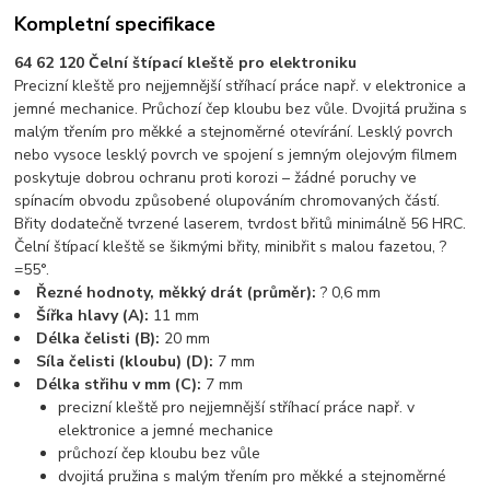
Kompletní specifikace
64 62 120 Čelní štípací kleště pro elektroniku
Precizní kleště pro nejjemnější stříhací práce např. v elektronice a
jemné mechanice. Průchozí čep kloubu bez vůle. Dvojitá pružina s
malým třením pro měkké a stejnoměrné otevírání. Lesklý povrch
nebo vysoce lesklý povrch ve spojení s jemným olejovým filmem
poskytuje dobrou ochranu proti korozi – žádné poruchy ve
spínacím obvodu způsobené olupováním chromovaných částí.
Břity dodatečně tvrzené laserem, tvrdost břitů minimálně 56 HRC.
Čelní štípací kleště se šikmými břity, minibřit s malou fazetou, ?
=55°.
Řezné hodnoty, měkký drát (průměr):
? 0,6 mm
Šířka hlavy (A):
11 mm
Délka čelisti (B):
20 mm
Síla čelisti (kloubu) (D):
7 mm
Délka střihu v mm (C):
7 mm
precizní kleště pro nejjemnější stříhací práce např. v
elektronice a jemné mechanice
průchozí čep kloubu bez vůle
dvojitá pružina s malým třením pro měkké a stejnoměrné