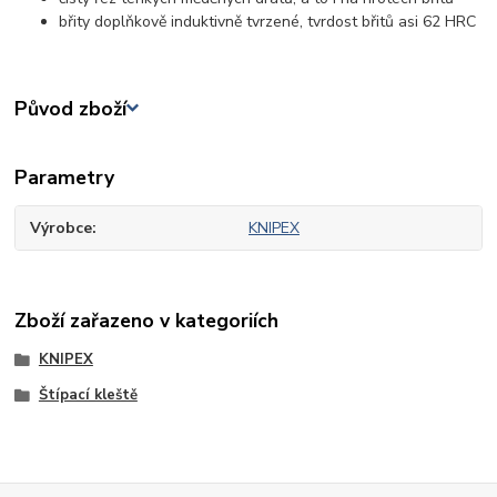
břity doplňkově induktivně tvrzené, tvrdost břitů asi 62 HRC
Původ zboží
Parametry
Výrobce
KNIPEX
Zboží zařazeno v kategoriích
KNIPEX
Štípací kleště