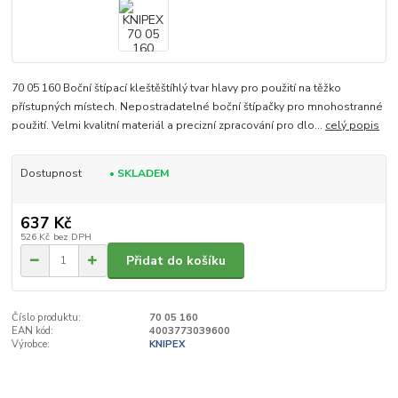
70 05 160 Boční štípací kleštěštíhlý tvar hlavy pro použití na těžko
přístupných místech. Nepostradatelné boční štípačky pro mnohostranné
použití. Velmi kvalitní materiál a precizní zpracování pro dlo...
celý popis
Dostupnost
• SKLADEM
637 Kč
526 Kč
bez DPH
Přidat do košíku
Číslo produktu:
70 05 160
EAN kód:
4003773039600
Výrobce:
KNIPEX