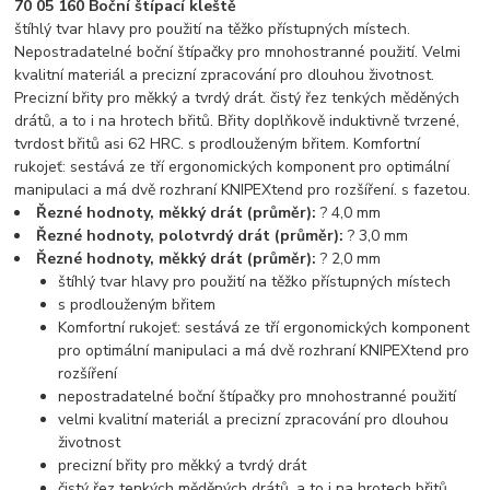
70 05 160 Boční štípací kleště
štíhlý tvar hlavy pro použití na těžko přístupných místech.
Nepostradatelné boční štípačky pro mnohostranné použití. Velmi
kvalitní materiál a precizní zpracování pro dlouhou životnost.
Precizní břity pro měkký a tvrdý drát. čistý řez tenkých měděných
drátů, a to i na hrotech břitů. Břity doplňkově induktivně tvrzené,
tvrdost břitů asi 62 HRC. s prodlouženým břitem. Komfortní
rukojeť: sestává ze tří ergonomických komponent pro optimální
manipulaci a má dvě rozhraní KNIPEXtend pro rozšíření. s fazetou.
Řezné hodnoty, měkký drát (průměr):
? 4,0 mm
Řezné hodnoty, polotvrdý drát (průměr):
? 3,0 mm
Řezné hodnoty, měkký drát (průměr):
? 2,0 mm
štíhlý tvar hlavy pro použití na těžko přístupných místech
s prodlouženým břitem
Komfortní rukojeť: sestává ze tří ergonomických komponent
pro optimální manipulaci a má dvě rozhraní KNIPEXtend pro
rozšíření
nepostradatelné boční štípačky pro mnohostranné použití
velmi kvalitní materiál a precizní zpracování pro dlouhou
životnost
precizní břity pro měkký a tvrdý drát
čistý řez tenkých měděných drátů, a to i na hrotech břitů