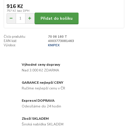
916 Kč
757 Kč
bez DPH
Přidat do košíku
Číslo produktu:
70 06 160 T
EAN kód:
4003773081463
Výrobce:
KNIPEX
Výhodné ceny dopravy
Nad 3.000 Kč ZDARMA
GARANCE nejlepší CENY
Ručíme nejlepší cenu v ČR
Expresní DOPRAVA
Odesíláme do 24 hodin
Zboží SKLADEM
Široká nabídka SKLADEM