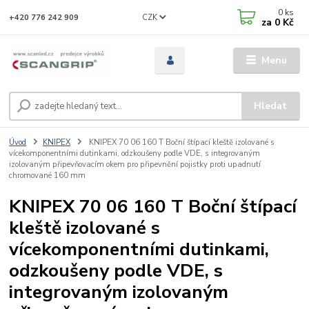
0
ks
CZK
+420 776 242 909
za
0 Kč
Menu
Hledat
Úvod
KNIPEX
KNIPEX 70 06 160 T Boční štípací kleště izolované s
vícekomponentními dutinkami, odzkoušeny podle VDE, s integrovaným
izolovaným připevňovacím okem pro připevnění pojistky proti upadnutí
chromované 160 mm
KNIPEX 70 06 160 T Boční štípací
kleště izolované s
vícekomponentními dutinkami,
odzkoušeny podle VDE, s
integrovaným izolovaným