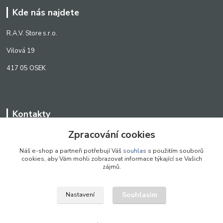
Kde nás najdete
R.A.V. Store s.r.o.
Vilová 19
417 05 OSEK
Kontakty
Zpracování cookies
WWW.SCANLED.CZ
+420 776 242 909
Náš e-shop a partneři potřebují Váš
souhlas
s použitím souborů
cookies, aby Vám mohli zobrazovat informace týkající se Vašich
obchod@scanled.cz
zájmů.
Souhlasím
Nastavení
WWW.SCANLED.CZ 2022