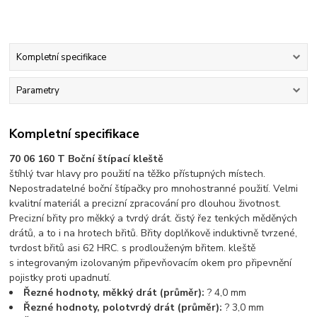
Kompletní specifikace
Parametry
Kompletní specifikace
70 06 160 T Boční štípací kleště
štíhlý tvar hlavy pro použití na těžko přístupných místech.
Nepostradatelné boční štípačky pro mnohostranné použití. Velmi
kvalitní materiál a precizní zpracování pro dlouhou životnost.
Precizní břity pro měkký a tvrdý drát. čistý řez tenkých měděných
drátů, a to i na hrotech břitů. Břity doplňkově induktivně tvrzené,
tvrdost břitů asi 62 HRC. s prodlouženým břitem. kleště
s integrovaným izolovaným připevňovacím okem pro připevnění
pojistky proti upadnutí.
Řezné hodnoty, měkký drát (průměr):
? 4,0 mm
Řezné hodnoty, polotvrdý drát (průměr):
? 3,0 mm