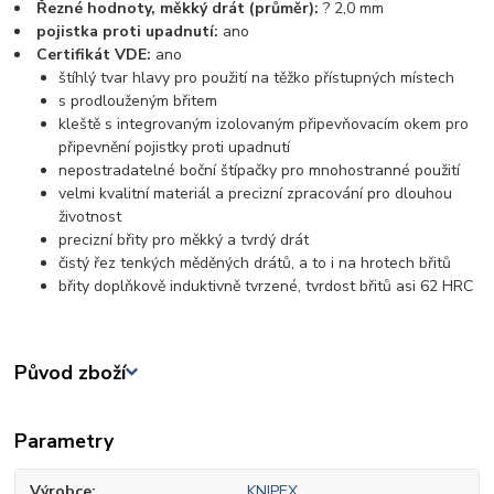
Řezné hodnoty, měkký drát (průměr):
? 2,0 mm
pojistka proti upadnutí:
ano
Certifikát VDE:
ano
štíhlý tvar hlavy pro použití na těžko přístupných místech
s prodlouženým břitem
kleště s integrovaným izolovaným připevňovacím okem pro
připevnění pojistky proti upadnutí
nepostradatelné boční štípačky pro mnohostranné použití
velmi kvalitní materiál a precizní zpracování pro dlouhou
životnost
precizní břity pro měkký a tvrdý drát
čistý řez tenkých měděných drátů, a to i na hrotech břitů
břity doplňkově induktivně tvrzené, tvrdost břitů asi 62 HRC
Původ zboží
Parametry
Výrobce
KNIPEX