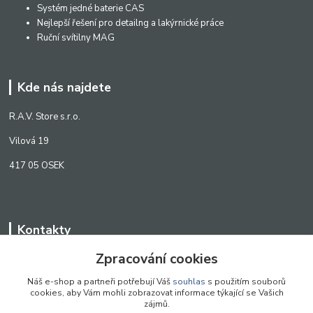
Systém jedné baterie CAS
Nejlepší řešení pro detailng a lakýrnické práce
Ruční svítilny MAG
Kde nás najdete
R.A.V. Store s.r.o.
Vilová 19
417 05 OSEK
Kontakty
Zpracování cookies
WWW.SCANLED.CZ
+420 776 242 909
Náš e-shop a partneři potřebují Váš
souhlas
s použitím souborů
cookies, aby Vám mohli zobrazovat informace týkající se Vašich
obchod@scanled.cz
zájmů.