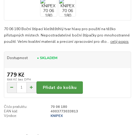
70 06 180 Boční štípací kleštěštíhlý tvar hlavy pro použití na těžko
přístupných místech. Nepostradatelné boční štípačky pro mnohostranné
použití. Velmi kvalitní materiál a precizní zpracování pro dlo...
celý popis
Dostupnost
• SKLADEM
779 Kč
644 Kč
bez DPH
Přidat do košíku
Číslo produktu:
70 06 180
EAN kód:
4003773033813
Výrobce:
KNIPEX