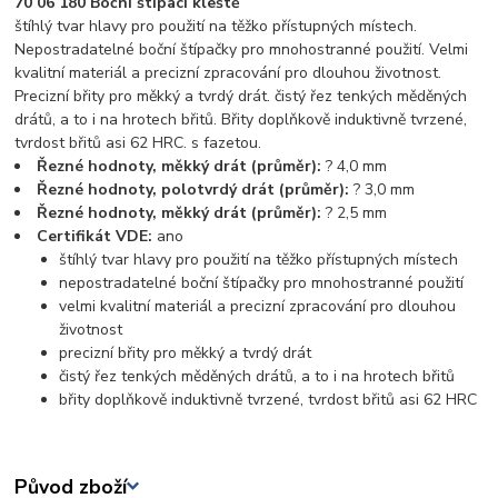
70 06 180 Boční štípací kleště
štíhlý tvar hlavy pro použití na těžko přístupných místech.
Nepostradatelné boční štípačky pro mnohostranné použití. Velmi
kvalitní materiál a precizní zpracování pro dlouhou životnost.
Precizní břity pro měkký a tvrdý drát. čistý řez tenkých měděných
drátů, a to i na hrotech břitů. Břity doplňkově induktivně tvrzené,
tvrdost břitů asi 62 HRC. s fazetou.
Řezné hodnoty, měkký drát (průměr):
? 4,0 mm
Řezné hodnoty, polotvrdý drát (průměr):
? 3,0 mm
Řezné hodnoty, měkký drát (průměr):
? 2,5 mm
Certifikát VDE:
ano
štíhlý tvar hlavy pro použití na těžko přístupných místech
nepostradatelné boční štípačky pro mnohostranné použití
velmi kvalitní materiál a precizní zpracování pro dlouhou
životnost
precizní břity pro měkký a tvrdý drát
čistý řez tenkých měděných drátů, a to i na hrotech břitů
břity doplňkově induktivně tvrzené, tvrdost břitů asi 62 HRC
Původ zboží