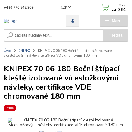
0
ks
CZK
+420 776 242 909
za
0 Kč
Menu
Hledat
Úvod
KNIPEX
KNIPEX 70 06 180 Boční štípací kleště izolované
vícesložkovými návleky, certifikace VDE chromované 180 mm
KNIPEX 70 06 180 Boční štípací
kleště izolované vícesložkovými
návleky, certifikace VDE
chromované 180 mm
Akce