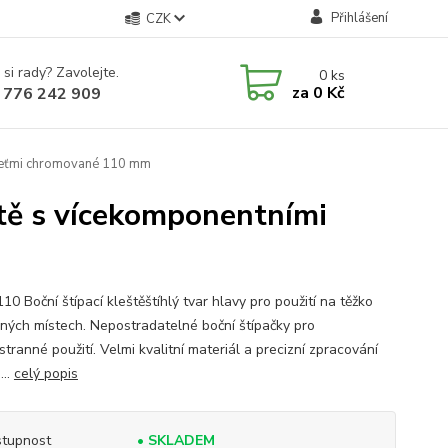
Přihlášení
CZK
 si rady? Zavolejte.
0
ks
za
0 Kč
 776 242 909
ojeťmi chromované 110 mm
ště s vícekomponentními
10 Boční štípací kleštěštíhlý tvar hlavy pro použití na těžko
pných místech. Nepostradatelné boční štípačky pro
tranné použití. Velmi kvalitní materiál a precizní zpracování
...
celý popis
tupnost
• SKLADEM