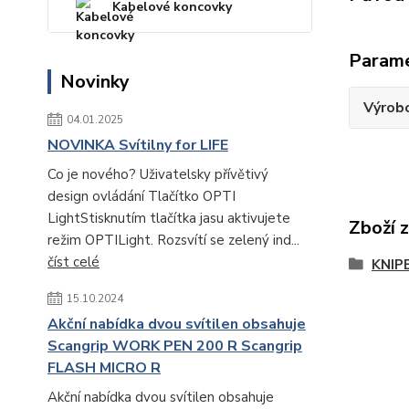
Kabelové koncovky
Param
Novinky
Výrob
04.01.2025
NOVINKA Svítilny for LIFE
Co je nového? Uživatelsky přívětivý
design ovládání Tlačítko OPTI
LightStisknutím tlačítka jasu aktivujete
Zboží 
režim OPTILight. Rozsvítí se zelený ind...
číst celé
KNIP
15.10.2024
Akční nabídka dvou svítilen obsahuje
Scangrip WORK PEN 200 R Scangrip
FLASH MICRO R
Akční nabídka dvou svítilen obsahuje