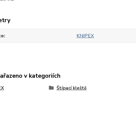
etry
ce
KNIPEX
zařazeno v kategoriích
EX
Štípací kleště