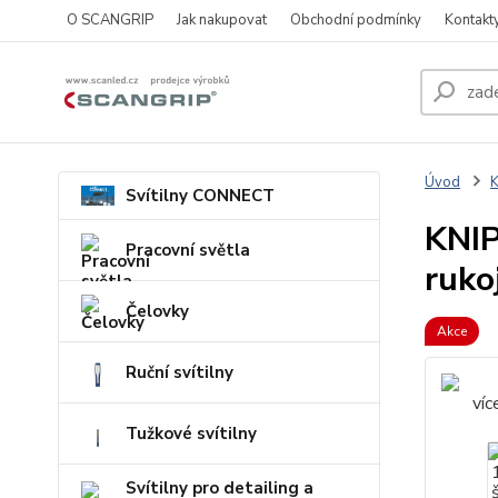
O SCANGRIP
Jak nakupovat
Obchodní podmínky
Kontakt
Úvod
Svítilny CONNECT
KNIP
Pracovní světla
ruko
Čelovky
Akce
Ruční svítilny
Tužkové svítilny
Svítilny pro detailing a