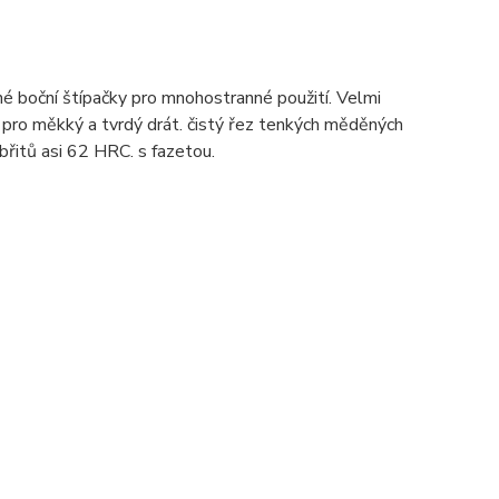
né boční štípačky pro mnohostranné použití. Velmi
ty pro měkký a tvrdý drát. čistý řez tenkých měděných
 břitů asi 62 HRC. s fazetou.