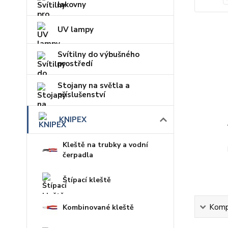
lakovny
UV lampy
Svítilny do výbušného
prostředí
Stojany na světla a
příslušenství
KNIPEX
Kleště na trubky a vodní
čerpadla
Štípací kleště
Kompl
Kombinované kleště