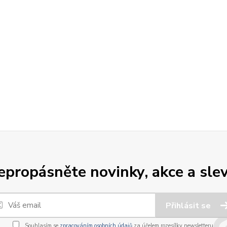
epropásněte novinky, akce a slev
Přihlásit se
Souhlasím se
zpracováním osobních údajů
za účelem rozesílky newsletteru.