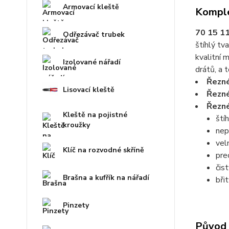
Armovací kleště
Komple
70 15 11
Odřezávač trubek
štíhlý tv
kvalitní 
Izolované nářadí
drátů, a 
Řezné
Lisovací kleště
Řezné
Řezné
Kleště na pojistné
ští
kroužky
nep
vel
Klíč na rozvodné skříně
pre
čis
Brašna a kufřík na nářadí
bři
Pinzety
Původ 