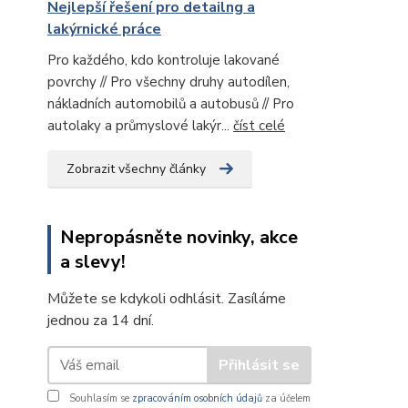
Nejlepší řešení pro detailng a
lakýrnické práce
Pro každého, kdo kontroluje lakované
povrchy // Pro všechny druhy autodílen,
nákladních automobilů a autobusů // Pro
autolaky a průmyslové lakýr...
číst celé
Zobrazit všechny články
Nepropásněte novinky, akce
a slevy!
Můžete se kdykoli odhlásit. Zasíláme
jednou za 14 dní.
Přihlásit se
Souhlasím se
zpracováním osobních údajů
za účelem