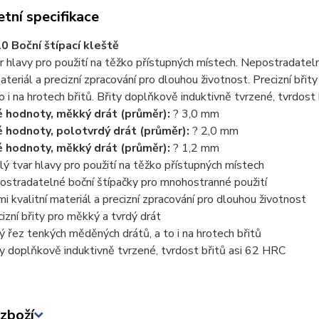
tní specifikace
0 Boční štípací kleště
ar hlavy pro použití na těžko přístupných místech. Nepostradatel
materiál a precizní zpracování pro dlouhou životnost. Precizní bři
to i na hrotech břitů. Břity doplňkově induktivně tvrzené, tvrdost
 hodnoty, měkký drát (průměr):
? 3,0 mm
 hodnoty, polotvrdý drát (průměr):
? 2,0 mm
 hodnoty, měkký drát (průměr):
? 1,2 mm
hlý tvar hlavy pro použití na těžko přístupných místech
ostradatelné boční štípačky pro mnohostranné použití
mi kvalitní materiál a precizní zpracování pro dlouhou životnost
cizní břity pro měkký a tvrdý drát
tý řez tenkých měděných drátů, a to i na hrotech břitů
ty doplňkově induktivně tvrzené, tvrdost břitů asi 62 HRC
zboží