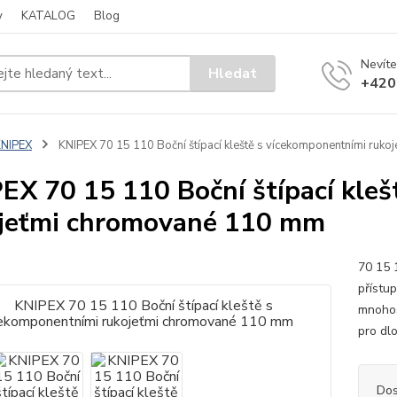
y
KATALOG
Blog
Nevíte
Hledat
+420
KNIPEX
KNIPEX 70 15 110 Boční štípací kleště s vícekomponentními ruk
EX 70 15 110 Boční štípací kle
jeťmi chromované 110 mm
70 15 1
přístu
mnohos
pro dlo
Dos