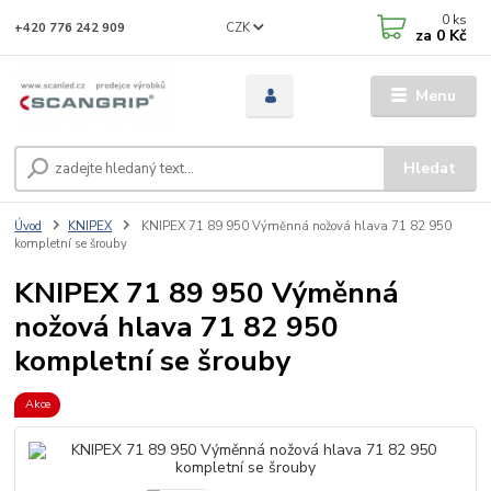
0
ks
CZK
+420 776 242 909
za
0 Kč
Menu
Hledat
Úvod
KNIPEX
KNIPEX 71 89 950 Výměnná nožová hlava 71 82 950
kompletní se šrouby
KNIPEX 71 89 950 Výměnná
nožová hlava 71 82 950
kompletní se šrouby
Akce