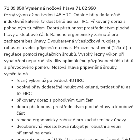
71 89 950 Výměnná nožová hlava 71 82 950
řezný výkon až po tvrdost 48 HRC. Odolné břity dodatečně
induktivně kalené, tvrdost břitů asi 62 HRC. Přikovaný doraz s
pohodlným tlumičem. Dobrá přístupnost prostřednictvím ploché
hlavy a kloubové části. Rameno ergonomicky zahnuté pro
zacházení bez únavy. Dvoubarevná vícesložková rukojeť je
robustní a velmi příjemná na omak. Precizní nastavení (12krát) a
regulace pomocí regulačních šroubů. Vysoký řezný výkon při
vynaložení nepatrné síly díky optimálnímu přizpůsobení úhlu břitů
a převodového poměru. Nožová hlava připevněná šrouby,
vyměnitelná.
řezný výkon až po tvrdost 48 HRC
odolné břity dodatečně induktivně kalené, tvrdost břitů asi
62 HRC
přikovaný doraz s pohodlným tlumičem
dobrá přístupnost prostřednictvím ploché hlavy a kloubové
části
rameno ergonomicky zahnuté pro zacházení bez únavy
dvoubarevná vícesložková rukojeť je robustní a velmi
příjemná na omak
precizní nastavení (12krát) a regulace pomocí regulačních