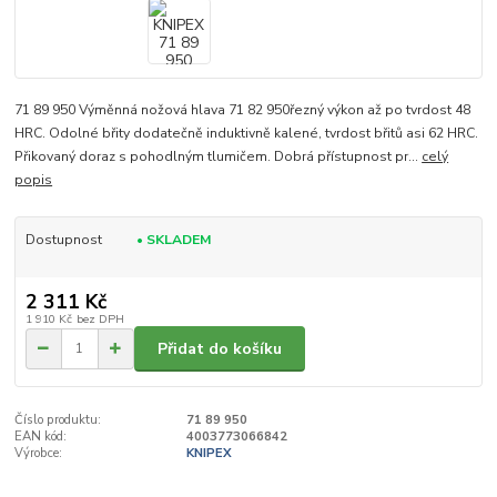
71 89 950 Výměnná nožová hlava 71 82 950řezný výkon až po tvrdost 48
HRC. Odolné břity dodatečně induktivně kalené, tvrdost břitů asi 62 HRC.
Přikovaný doraz s pohodlným tlumičem. Dobrá přístupnost pr...
celý
popis
Dostupnost
• SKLADEM
2 311 Kč
1 910 Kč
bez DPH
Přidat do košíku
Číslo produktu:
71 89 950
EAN kód:
4003773066842
Výrobce:
KNIPEX