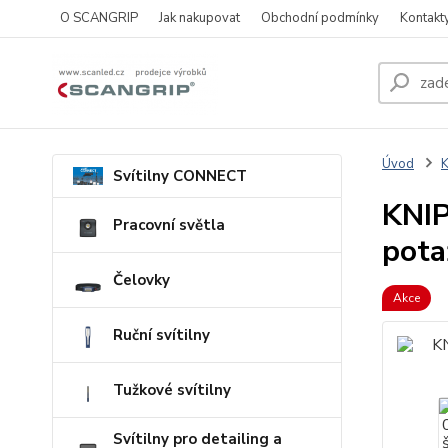
O SCANGRIP
Jak nakupovat
Obchodní podmínky
Kontakt
Úvod
Svítilny CONNECT
KNIP
Pracovní světla
pota
Čelovky
Akce
Ruční svítilny
Tužkové svítilny
Svítilny pro detailing a