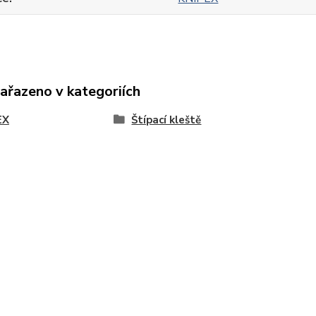
zařazeno v kategoriích
EX
Štípací kleště