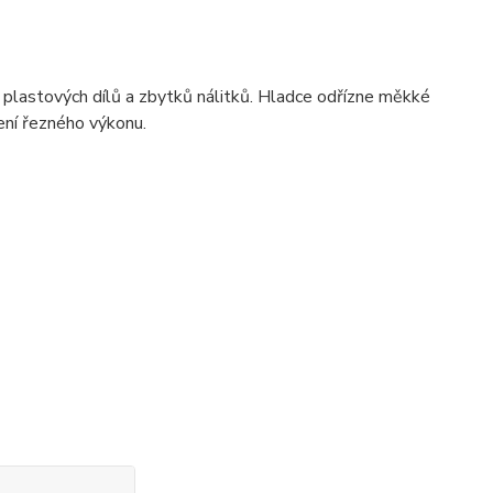
 plastových dílů a zbytků nálitků. Hladce odřízne měkké
ení řezného výkonu.