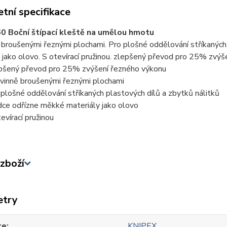
tní specifikace
0 Boční štípací kleště na umělou hmotu
 broušenými řeznými plochami. Pro plošné oddělování stříkaných
 jako olovo. S otevírací pružinou. zlepšený převod pro 25% zvýš
pšený převod pro 25% zvýšení řezného výkonu
ovinně broušenými řeznými plochami
 plošné oddělování stříkaných plastových dílů a zbytků nálitků
dce odřízne měkké materiály jako olovo
tevírací pružinou
zboží
etry
ce
KNIPEX