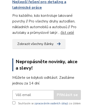
Nejlepší řešení pro detailng a
lakýrnické práce
Pro každého, kdo kontroluje lakované
povrchy // Pro všechny druhy autodílen,
nákladních automobilů a autobusů // Pro
autolaky a průmyslové lakýr...
číst celé
Zobrazit všechny články
Nepropásněte novinky, akce
a slevy!
Můžete se kdykoli odhlásit. Zasíláme
jednou za 14 dní.
Přihlásit se
Souhlasím se
zpracováním osobních údajů
za účelem