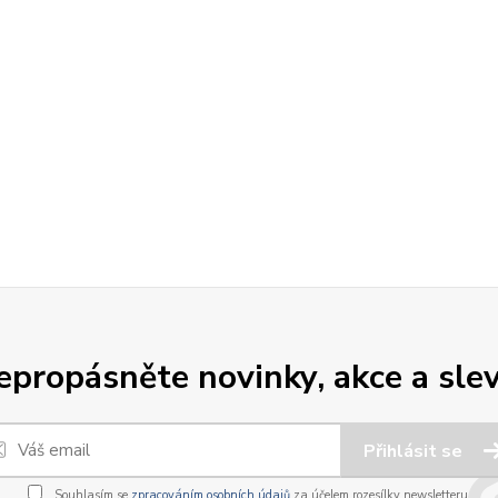
epropásněte novinky, akce a slev
Přihlásit se
Souhlasím se
zpracováním osobních údajů
za účelem rozesílky newsletteru.