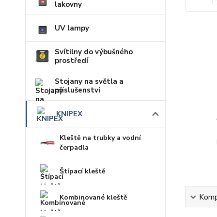
lakovny
UV lampy
Svítilny do výbušného
prostředí
Stojany na světla a
příslušenství
KNIPEX
Kleště na trubky a vodní
čerpadla
Štípací kleště
Kompl
Kombinované kleště