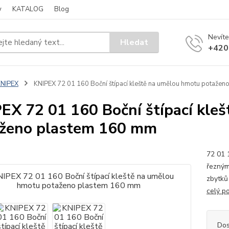
y
KATALOG
Blog
Nevíte
Hledat
+420
KNIPEX
KNIPEX 72 01 160 Boční štípací kleště na umělou hmotu potaže
EX 72 01 160 Boční štípací kle
ženo plastem 160 mm
72 01 
řezným
zbytků 
celý p
Dos