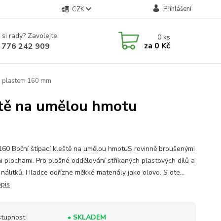
Přihlášení
CZK
 si rady? Zavolejte.
0
ks
za
0 Kč
 776 242 909
no plastem 160 mm
ště na umělou hmotu
160 Boční štípací kleště na umělou hmotuS rovinně broušenými
i plochami. Pro plošné oddělování stříkaných plastových dílů a
nálitků. Hladce odřízne měkké materiály jako olovo. S ote...
opis
tupnost
• SKLADEM