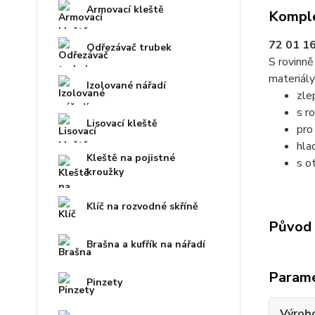
Armovací kleště
Komple
72 01 16
Odřezávač trubek
S rovinně
materiály
Izolované nářadí
zle
s r
Lisovací kleště
pro
hla
Kleště na pojistné
s o
kroužky
Klíč na rozvodné skříně
Původ 
Brašna a kufřík na nářadí
Param
Pinzety
Výrob