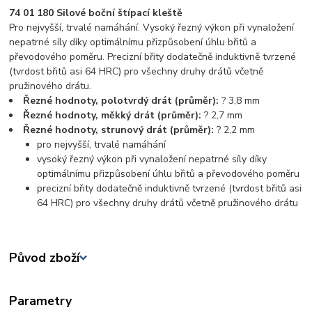
74 01 180 Silové boční štípací kleště
Pro nejvyšší, trvalé namáhání. Vysoký řezný výkon při vynaložení
nepatrné síly díky optimálnímu přizpůsobení úhlu břitů a
převodového poměru. Precizní břity dodatečně induktivně tvrzené
(tvrdost břitů asi 64 HRC) pro všechny druhy drátů včetně
pružinového drátu.
Řezné hodnoty, polotvrdý drát (průměr):
? 3,8 mm
Řezné hodnoty, měkký drát (průměr):
? 2,7 mm
Řezné hodnoty, strunový drát (průměr):
? 2,2 mm
pro nejvyšší, trvalé namáhání
vysoký řezný výkon při vynaložení nepatrné síly díky
optimálnímu přizpůsobení úhlu břitů a převodového poměru
precizní břity dodatečně induktivně tvrzené (tvrdost břitů asi
64 HRC) pro všechny druhy drátů včetně pružinového drátu
Původ zboží
Parametry