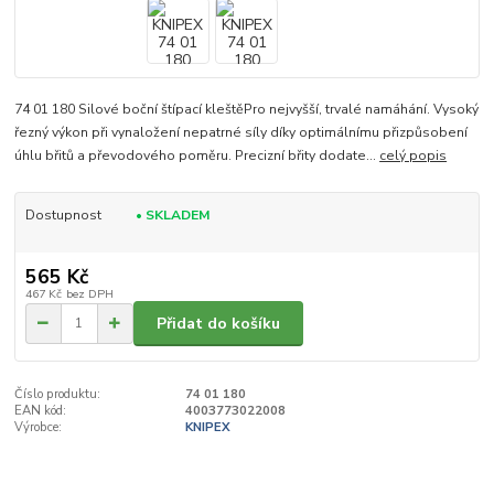
74 01 180 Silové boční štípací kleštěPro nejvyšší, trvalé namáhání. Vysoký
řezný výkon při vynaložení nepatrné síly díky optimálnímu přizpůsobení
úhlu břitů a převodového poměru. Precizní břity dodate...
celý popis
Dostupnost
• SKLADEM
565 Kč
467 Kč
bez DPH
Přidat do košíku
Číslo produktu:
74 01 180
EAN kód:
4003773022008
Výrobce:
KNIPEX