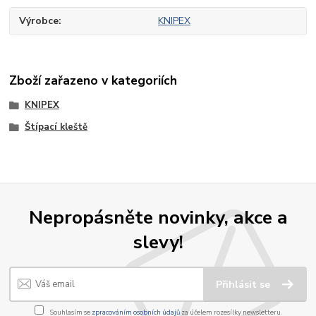
Výrobce
KNIPEX
Zboží zařazeno v kategoriích
KNIPEX
Štípací kleště
Nepropásněte novinky, akce a
slevy!
Přihlásit se
Souhlasím se
zpracováním osobních údajů
za účelem rozesílky newsletteru.