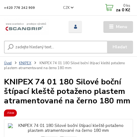
0
ks
CZK
+420 776 242 909
za
0 Kč
Menu
Hledat
Úvod
KNIPEX
KNIPEX 74 01 180 Silové boční štípací kleště potaženo
plastem atramentované na černo 180 mm
KNIPEX 74 01 180 Silové boční
štípací kleště potaženo plastem
atramentované na černo 180 mm
Akce