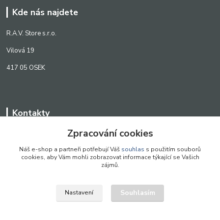
Kde nás najdete
R.A.V. Store s.r.o.
Vilová 19
417 05 OSEK
Kontakty
Zpracování cookies
WWW.SCANLED.CZ
+420 776 242 909
Náš e-shop a partneři potřebují Váš
souhlas
s použitím souborů
cookies, aby Vám mohli zobrazovat informace týkající se Vašich
obchod@scanled.cz
zájmů.
Souhlasím
Nastavení
WWW.SCANLED.CZ 2022