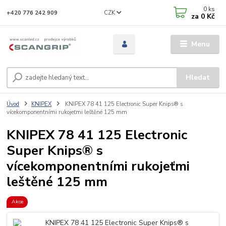
0
ks
CZK
+420 776 242 909
za
0 Kč
Menu
Hledat
Úvod
KNIPEX
KNIPEX 78 41 125 Electronic Super Knips® s
vícekomponentními rukojeťmi leštěné 125 mm
KNIPEX 78 41 125 Electronic
Super Knips® s
vícekomponentními rukojeťmi
leštěné 125 mm
Akce