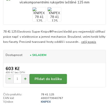
78 41 125 Electronic Super Knips®Precizní kleště pro nejjemnější stříhací
práce např. v elektronice a jemné mechanice. Broušené, velmi tvrdé břity
bez fasety. Precizně tvarované hroty oddělí i sousedn...
celý popis
Dostupnost
• SKLADEM
603 Kč
498 Kč
bez DPH
Přidat do košíku
Číslo produktu:
78 41 125
EAN kód:
4003773040767
Výrobce:
KNIPEX