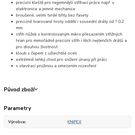
precizní kleště pro nejjemnější stříhací práce např. v
elektronice a jemné mechanice
broušené, velmi tvrdé břity bez fasety
precizně tvarované hroty oddělí i sousední dráty od ? 0,2
mm
střih nůžek s kontrolovaným mikro přesazením střižných
hran pro mimořádně precizní střih i těch nejtenčích drátů a
pro dlouhou životnost
kloub s čepem z ušlechtilé oceli
extrémně lehký chod pro snížení únavy při práci
s otevírací pružinou a omezením rozevření
Původ zboží
Parametry
Výrobce
KNIPEX