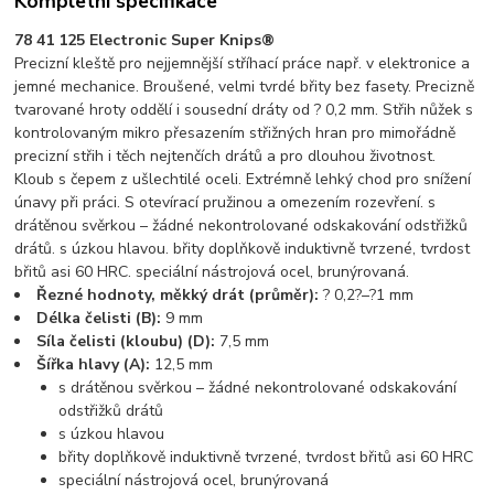
Kompletní specifikace
78 41 125 Electronic Super Knips®
Precizní kleště pro nejjemnější stříhací práce např. v elektronice a
jemné mechanice. Broušené, velmi tvrdé břity bez fasety. Precizně
tvarované hroty oddělí i sousední dráty od ? 0,2 mm. Střih nůžek s
kontrolovaným mikro přesazením střižných hran pro mimořádně
precizní střih i těch nejtenčích drátů a pro dlouhou životnost.
Kloub s čepem z ušlechtilé oceli. Extrémně lehký chod pro snížení
únavy při práci. S otevírací pružinou a omezením rozevření. s
drátěnou svěrkou – žádné nekontrolované odskakování odstřižků
drátů. s úzkou hlavou. břity doplňkově induktivně tvrzené, tvrdost
břitů asi 60 HRC. speciální nástrojová ocel, brunýrovaná.
Řezné hodnoty, měkký drát (průměr):
? 0,2?–?1 mm
Délka čelisti (B):
9 mm
Síla čelisti (kloubu) (D):
7,5 mm
Šířka hlavy (A):
12,5 mm
s drátěnou svěrkou – žádné nekontrolované odskakování
odstřižků drátů
s úzkou hlavou
břity doplňkově induktivně tvrzené, tvrdost břitů asi 60 HRC
speciální nástrojová ocel, brunýrovaná