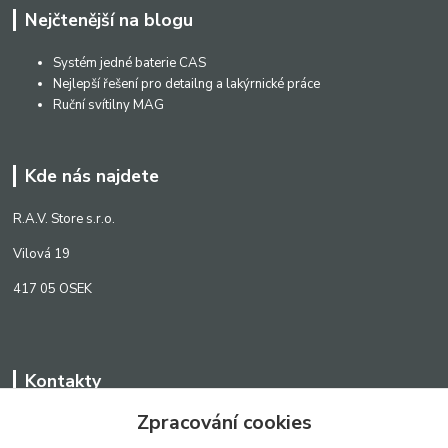
Nejčtenější na blogu
Systém jedné baterie CAS
Nejlepší řešení pro detailng a lakýrnické práce
Ruční svítilny MAG
Kde nás najdete
R.A.V. Store s.r.o.
Vilová 19
417 05 OSEK
Kontakty
Zpracování cookies
WWW.SCANLED.CZ
+420 776 242 909