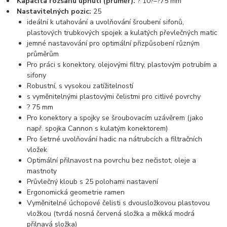
Kapacita rozsahu upnutí (průměr):
? 10?–?75 mm
Nastavitelných pozic:
25
ideální k utahování a uvolňování šroubení sifonů,
plastových trubkových spojek a kulatých převlečných matic
jemné nastavování pro optimální přizpůsobení různým
průměrům
Pro práci s konektory, olejovými filtry, plastovým potrubím a
sifony
Robustní, s vysokou zatížitelností
s vyměnitelnými plastovými čelistmi pro citlivé povrchy
? 75 mm
Pro konektory a spojky se šroubovacím uzávěrem (jako
např. spojka Cannon s kulatým konektorem)
Pro šetrné uvolňování hadic na nátrubcích a filtračních
vložek
Optimální přilnavost na povrchu bez nečistot, oleje a
mastnoty
Průvlečný kloub s 25 polohami nastavení
Ergonomická geometrie ramen
Vyměnitelné úchopové čelisti s dvousložkovou plastovou
vložkou (tvrdá nosná červená složka a měkká modrá
přilnavá složka)