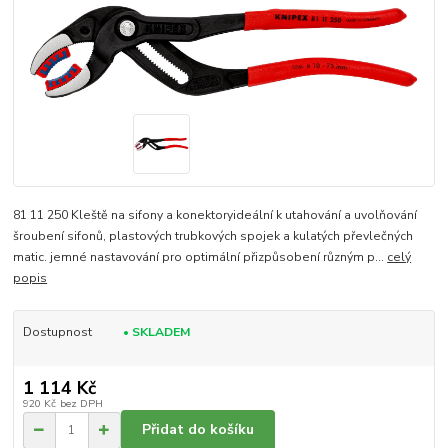
81 11 250 Kleště na sifony a konektoryideální k utahování a uvolňování
šroubení sifonů, plastových trubkových spojek a kulatých převlečných
matic. jemné nastavování pro optimální přizpůsobení různým p...
celý
popis
Dostupnost
• SKLADEM
1 114 Kč
920 Kč
bez DPH
Přidat do košíku