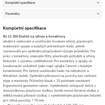
Kompletní specifikace
Parametry
Kompletní specifikace
81 11 250 Kleště na sifony a konektory
ideální k utahování a uvolňování šroubení sifonů, plastových
trubkových spojek a kulatých převlečných matic. jemné
nastavování pro optimální přizpůsobení různým průměrům. Pro
práci s konektory, olejovými filtry, plastovým potrubím a sifony.
Robustní, s vysokou zatížitelností. Pro konektory a spojky se
šroubovacím uzávěrem (jako např. spojka Cannon s kulatým
konektorem). Pro šetrné uvolňování hadic na nátrubcích a
filtračních vložek. Optimální přilnavost na povrchu bez nečistot,
oleje a mastnoty. Průvlečný kloub s 25 polohami nastavení.
Ergonomická geometrie ramen. Vyměnitelné úchopové čelisti s
dvousložkovou plastovou vložkou (tvrdá nosná červená složka a
měkká modrá přilnavá složka). s vyměnitelnými plastovými čelistmi
pro citlivé povrchy; ? 75 mm.