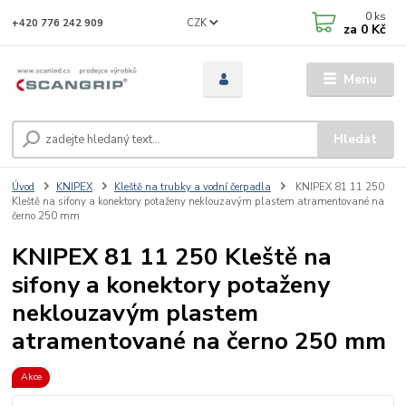
0
ks
CZK
+420 776 242 909
za
0 Kč
Menu
Hledat
Úvod
KNIPEX
Kleště na trubky a vodní čerpadla
KNIPEX 81 11 250
Kleště na sifony a konektory potaženy neklouzavým plastem atramentované na
černo 250 mm
KNIPEX 81 11 250 Kleště na
sifony a konektory potaženy
neklouzavým plastem
atramentované na černo 250 mm
Akce