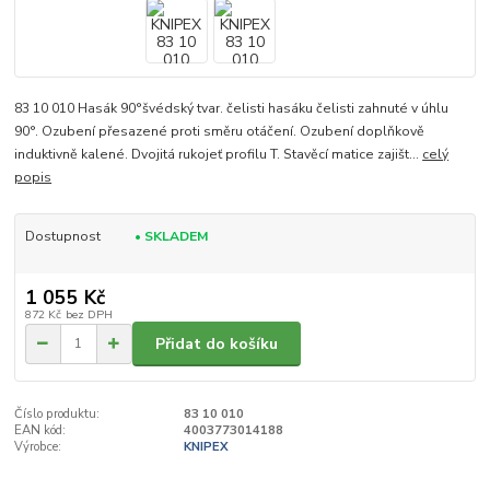
83 10 010 Hasák 90°švédský tvar. čelisti hasáku čelisti zahnuté v úhlu
90°. Ozubení přesazené proti směru otáčení. Ozubení doplňkově
induktivně kalené. Dvojitá rukojeť profilu T. Stavěcí matice zajišt...
celý
popis
Dostupnost
• SKLADEM
1 055 Kč
872 Kč
bez DPH
Přidat do košíku
Číslo produktu:
83 10 010
EAN kód:
4003773014188
Výrobce:
KNIPEX