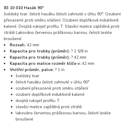
83 10 010 Hasák 90°
švédský tvar. čelisti hasáku čelisti zahnuté v úhlu 90°. Ozubení
přesazené proti směru otáčení. Ozubení doplňkově induktivně
kalené. Dvojitá rukojeť profilu T. Stavěcí matice zajištěná proti
ztrátě Lakováno červenou práškovou barvou, čelisti leskle
broušené
Rozsah:
42 mm
Kapacita pro trubky (průměr):
? 1 5/8 in
Kapacita pro trubky (průměr):
? 42 mm
Kapacita pro matice rozměr klíče v:
42 mm
Vnitřní průměr, palce:
? 1 in
švédský tvar
čelisti hasáku čelisti zahnuté v úhlu 90°
ozubení přesazené proti směru otáčení
ozubení doplňkově induktivně kalené
dvojitá rukojeť profilu T
stavěcí matice zajištěná proti ztrátě.
lakováno červenou práškovou barvou, čelisti leskle
broušené