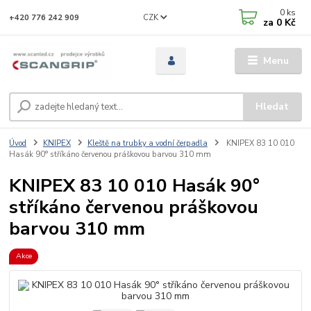
0
ks
CZK
+420 776 242 909
za
0 Kč
Menu
Hledat
Úvod
KNIPEX
Kleště na trubky a vodní čerpadla
KNIPEX 83 10 010
Hasák 90° stříkáno červenou práškovou barvou 310 mm
KNIPEX 83 10 010 Hasák 90°
stříkáno červenou práškovou
barvou 310 mm
Akce