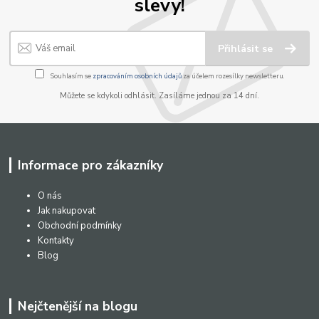
slevy!
Přihlásit se
Souhlasím se
zpracováním osobních údajů
za účelem rozesílky newsletteru.
Můžete se kdykoli odhlásit. Zasíláme jednou za 14 dní.
Informace pro zákazníky
O nás
Jak nakupovat
Obchodní podmínky
Kontakty
Blog
Nejčtenější na blogu