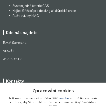
Systém jedné baterie CAS
Nejlepší řešení pro detailng a lakýrnické práce
Ruční svítilny MAG
Kde nás najdete
R.A.V. Store s.r.o.
Vilová 19
417 05 OSEK
Kontakty
Zpracování cookies
WWW.SCANLED.CZ
+420 776 242 909
Náš e-shop a partneři potřebují Váš
souhlas
s použitím souborů
cookies, aby Vám mohli zobrazovat informace týkající se Vašich
obchod@scanled.cz