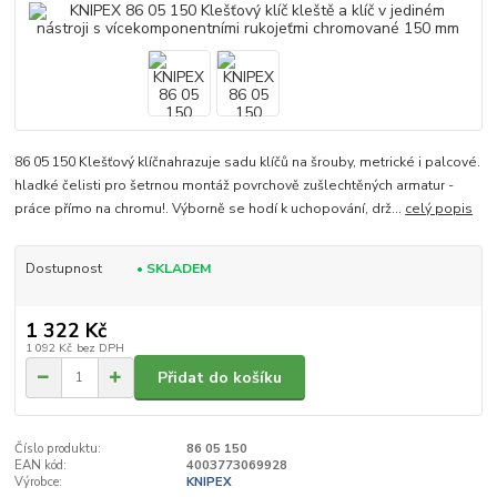
86 05 150 Klešťový klíčnahrazuje sadu klíčů na šrouby, metrické i palcové.
hladké čelisti pro šetrnou montáž povrchově zušlechtěných armatur -
práce přímo na chromu!. Výborně se hodí k uchopování, drž...
celý popis
Dostupnost
• SKLADEM
1 322 Kč
1 092 Kč
bez DPH
Přidat do košíku
Číslo produktu:
86 05 150
EAN kód:
4003773069928
Výrobce:
KNIPEX