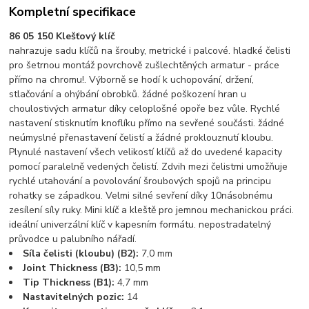
Kompletní specifikace
86 05 150 Klešťový klíč
nahrazuje sadu klíčů na šrouby, metrické i palcové. hladké čelisti
pro šetrnou montáž povrchově zušlechtěných armatur - práce
přímo na chromu!. Výborně se hodí k uchopování, držení,
stlačování a ohýbání obrobků. žádné poškození hran u
choulostivých armatur díky celoplošné opoře bez vůle. Rychlé
nastavení stisknutím knoflíku přímo na sevřené součásti. žádné
neúmyslné přenastavení čelistí a žádné proklouznutí kloubu.
Plynulé nastavení všech velikostí klíčů až do uvedené kapacity
pomocí paralelně vedených čelistí. Zdvih mezi čelistmi umožňuje
rychlé utahování a povolování šroubových spojů na principu
rohatky se západkou. Velmi silné sevření díky 10násobnému
zesílení síly ruky. Mini klíč a kleště pro jemnou mechanickou práci.
ideální univerzální klíč v kapesním formátu. nepostradatelný
průvodce u palubního nářadí.
Síla čelisti (kloubu) (B2):
7,0 mm
Joint Thickness (B3):
10,5 mm
Tip Thickness (B1):
4,7 mm
Nastavitelných pozic:
14