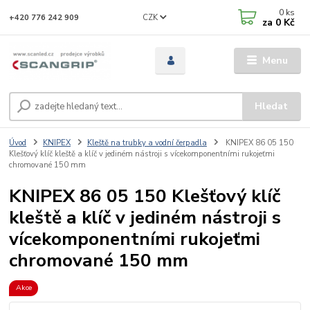
0
ks
CZK
+420 776 242 909
za
0 Kč
Menu
Hledat
Úvod
KNIPEX
Kleště na trubky a vodní čerpadla
KNIPEX 86 05 150
Klešťový klíč kleště a klíč v jediném nástroji s vícekomponentními rukojeťmi
chromované 150 mm
KNIPEX 86 05 150 Klešťový klíč
kleště a klíč v jediném nástroji s
vícekomponentními rukojeťmi
chromované 150 mm
Akce