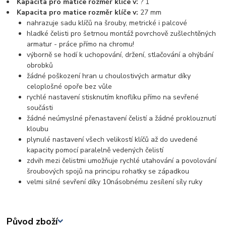
Kapacita pro matice rozměr klíče v:
? 1
Kapacita pro matice rozměr klíče v:
27 mm
nahrazuje sadu klíčů na šrouby, metrické i palcové
hladké čelisti pro šetrnou montáž povrchově zušlechtěných
armatur - práce přímo na chromu!
výborně se hodí k uchopování, držení, stlačování a ohýbání
obrobků
žádné poškození hran u choulostivých armatur díky
celoplošné opoře bez vůle
rychlé nastavení stisknutím knoflíku přímo na sevřené
součásti
žádné neúmyslné přenastavení čelistí a žádné proklouznutí
kloubu
plynulé nastavení všech velikostí klíčů až do uvedené
kapacity pomocí paralelně vedených čelistí
zdvih mezi čelistmi umožňuje rychlé utahování a povolování
šroubových spojů na principu rohatky se západkou
velmi silné sevření díky 10násobnému zesílení síly ruky
Původ zboží