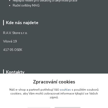
Nejlepší řešení pro detailng a lakýrnické práce
Ruční svítilny MAG
Kde nás najdete
R.A.V. Store s.r.o.
Vilová 19
417 05 OSEK
Kontakty
Zpracování cookies
WWW.SCANLED.CZ
+420 776 242 909
Náš e-shop a partneři potřebují Váš
souhlas
s použitím souborů
cookies, aby Vám mohli zobrazovat informace týkající se Vašich
obchod@scanled.cz
zájmů.