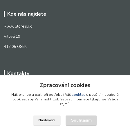
Kde nás najdete
R.A.V. Store s.r.o.
Vilová 19
417 05 OSEK
Kontakty
Zpracování cookies
WWW.SCANLED.CZ
+420 776 242 909
Náš e-shop a partneři potřebují Váš
souhlas
s použitím souborů
cookies, aby Vám mohli zobrazovat informace týkající se Vašich
obchod@scanled.cz
zájmů.
Souhlasím
Nastavení