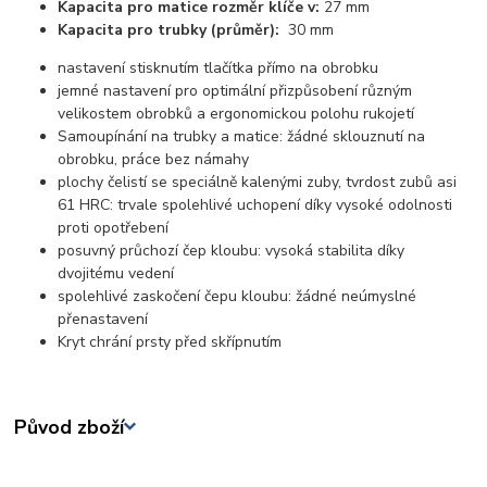
Kapacita pro matice rozměr klíče v:
27 mm
Kapacita pro trubky (průměr):
30 mm
nastavení stisknutím tlačítka přímo na obrobku
jemné nastavení pro optimální přizpůsobení různým
velikostem obrobků a ergonomickou polohu rukojetí
Samoupínání na trubky a matice: žádné sklouznutí na
obrobku, práce bez námahy
plochy čelistí se speciálně kalenými zuby, tvrdost zubů asi
61 HRC: trvale spolehlivé uchopení díky vysoké odolnosti
proti opotřebení
posuvný průchozí čep kloubu: vysoká stabilita díky
dvojitému vedení
spolehlivé zaskočení čepu kloubu: žádné neúmyslné
přenastavení
Kryt chrání prsty před skřípnutím
Původ zboží