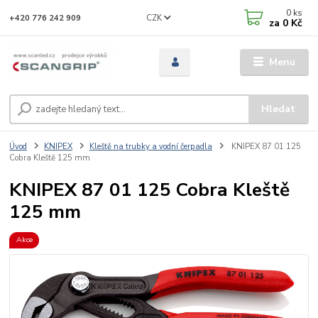
0
ks
CZK
+420 776 242 909
za
0 Kč
Menu
Hledat
Úvod
KNIPEX
Kleště na trubky a vodní čerpadla
KNIPEX 87 01 125
Cobra Kleště 125 mm
KNIPEX 87 01 125 Cobra Kleště
125 mm
Akce