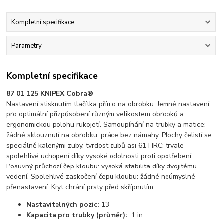
Kompletní specifikace
Parametry
Kompletní specifikace
87 01 125 KNIPEX Cobra®
Nastavení stisknutím tlačítka přímo na obrobku. Jemné nastavení
pro optimální přizpůsobení různým velikostem obrobků a
ergonomickou polohu rukojetí. Samoupínání na trubky a matice:
žádné sklouznutí na obrobku, práce bez námahy. Plochy čelistí se
speciálně kalenými zuby, tvrdost zubů asi 61 HRC: trvale
spolehlivé uchopení díky vysoké odolnosti proti opotřebení.
Posuvný průchozí čep kloubu: vysoká stabilita díky dvojitému
vedení. Spolehlivé zaskočení čepu kloubu: žádné neúmyslné
přenastavení. Kryt chrání prsty před skřípnutím.
Nastavitelných pozic:
13
Kapacita pro trubky (průměr):
1 in