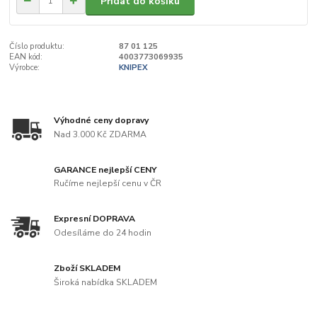
Přidat do košíku
Číslo produktu:
87 01 125
EAN kód:
4003773069935
Výrobce:
KNIPEX
Výhodné ceny dopravy
Nad 3.000 Kč ZDARMA
GARANCE nejlepší CENY
Ručíme nejlepší cenu v ČR
Expresní DOPRAVA
Odesíláme do 24 hodin
Zboží SKLADEM
Široká nabídka SKLADEM